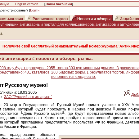
авную
English version
[
Наши вакансии
]
арегистрированы? [
Войти
]
нет-магазин
Расписание торгов
Новости и обзоры
Задай сво
рупнейший антикварный портал для коллекционеров, антикваров и арт-дилеро
та
Получите свой бесплатный ознакомительный номер журнала 'Антик.Инф
ий антиквариат: новости и обзоры рынка.
008 году будет проведено 2055 торгов 303 аукционными домами. В расписани
редставлено: 481 каталогов, 260 бидовых форм, 1 результатов торгов. Инфо
пополняется ежедневно.
ет Русскому музею!
бликации: 18.03.2005
Доб
к:
ЗАО "Русский антиквариат"
о 23 марта Государственный Русский Музей примет участие в XXV Ме
м салоне, который будет проходить в Париже под девизом ╚Весна по-рус
 состоится ╚День Русского музея╩, где будут представлены новые альб
издания последних лет. Кроме того, пройдет торжественный прием по пово
на который приглашены представители посольства РФ во Франции, деятели
ва России и Франции.
мма празднования обещает