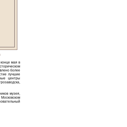
й
 конце мая в
историческом
авлено более
стие лучшие
ьные центры
трозаводска,
ников музея,
Московском
зовательный