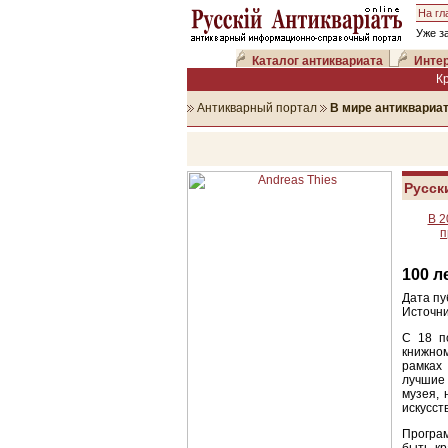
На гл
Уже з
Каталог антиквариата
Интер
К
Антикварный портал
В мире антиквариа
Русск
В 2
п
100 л
Дата пу
Источни
С 18 п
книжно
рамках
лучшие 
музея, 
искусст
Програ