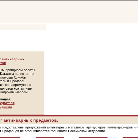
г антикварных
тов
ым принципом работы
Каталога является то,
и помощи Службы
тель и Продавец
аются напрямую, не
вая свои контактные
 широким массам.
мация:
купателя
одавца
г антикварных предметов.
е представлены предложения антикварных магазинов, арт-дилеров, коллекционеров и 
я Продавцов не ограничивается границами Российской Федерации.