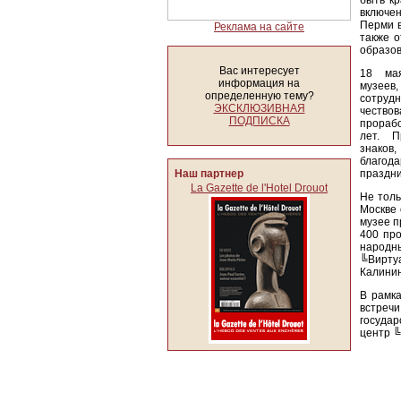
быть кр
включен
Перми в
Реклама на сайте
также 
образов
Вас интересует
18 ма
информация на
музеев
определенную тему?
сотру
ЭКСКЛЮЗИВНАЯ
чество
ПОДПИСКА
прораб
лет. П
знако
благод
Наш партнер
праздни
La Gazette de l'Hotel Drouot
Не толь
Москве 
музее п
400 про
народн
╚Виртуа
Калинин
В рамка
встреч
госуда
центр ╚