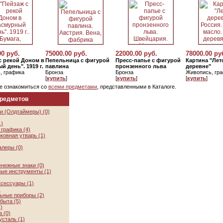
00 руб.
75000.00 руб.
22000.00 руб.
78000.00 ру
с рекой Доном в
Пепельница с фигурой
Пресс-папье с фигурой
Картина "Лет
й день". 1919 г.
павлина
пронзенного льва
деревне"
, графика
Бронза
Бронза
Живопись, гр
[
купить
]
[
купить
]
[
купить
]
е ознакомиться со
всеми предметами
, представленными в Каталоге.
предметов
и (Олдтаймеры) (0)
1)
графика (4)
ковная утварь (1)
алеры (0)
нежные знаки (0)
ые инструменты (1)
ксессуары (1)
)
ьные приборы (2)
быта (5)
)
 (0)
усталь (1)