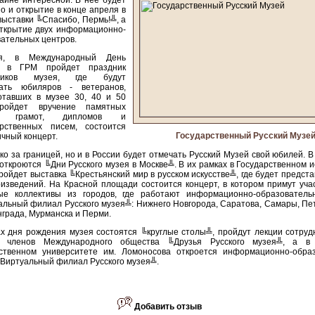
айне интересной. В нее будет
о и открытие в конце апреля в
ыставки ╚Спасибо, Пермь!╩, а
открытие двух информационно-
ательных центров.
я, в Международный День
, в ГРМ пройдет праздник
дников музея, где будут
вать юбиляров - ветеранов,
отавших в музее 30, 40 и 50
ройдет вручение памятных
в, грамот, дипломов и
арственных писем, состоится
Государственный Русский Музе
чный концерт.
ко за границей, но и в России будет отмечать Русский Музей свой юбилей. В
откроются ╚Дни Русского музея в Москве╩. В их рамках в Государственном 
ройдет выставка ╚Крестьянский мир в русском искусстве╩, где будет предст
изведений. На Красной площади состоится концерт, в котором примут уча
ые коллективы из городов, где работают информационно-образовател
льный филиал Русского музея╩: Нижнего Новгорода, Саратова, Самары, Пе
града, Мурманска и Перми.
х дня рождения музея состоятся ╚круглые столы╩, пройдут лекции сотруд
и членов Международного общества ╚Друзья Русского музея╩, а в 
рственном университете им. Ломоносова откроется информационно-обра
Виртуальный филиал Русского музея╩.
Добавить отзыв