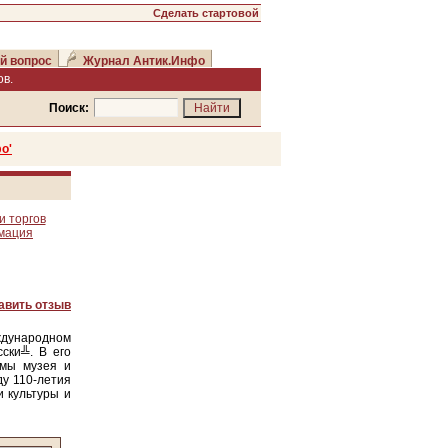
Сделать стартовой
й вопрос
Журнал Антик.Инфо
в.
Поиск:
о'
и торгов
рмация
авить отзыв
ждународном
ски╩. В его
омы музея и
ду 110-летия
 культуры и