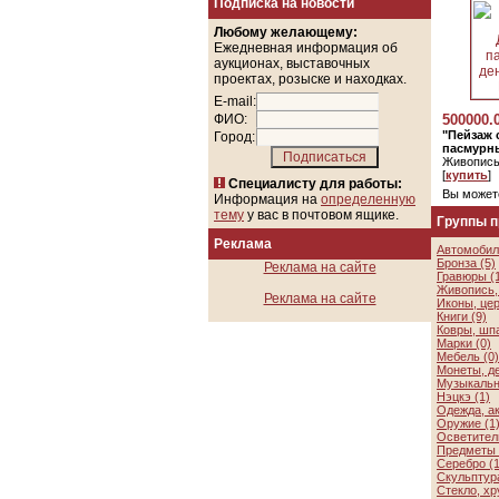
Подписка на новости
Любому желающему:
Ежедневная информация об
аукционах, выставочных
проектах, розыске и находках.
E-mail:
ФИО:
500000.
"Пейзаж 
Город:
пасмурны
Живопись
[
купить
]
Специалисту для работы:
Вы может
Информация на
определенную
тему
у вас в почтовом ящике.
Группы 
Реклама
Автомобил
Бронза (5)
Реклама на сайте
Гравюры (
Живопись, 
Реклама на сайте
Иконы, цер
Книги (9)
Ковры, шп
Марки (0)
Мебель (0)
Монеты, де
Музыкальн
Нэцкэ (1)
Одежда, а
Оружие (1
Осветител
Предметы 
Серебро (1
Скульптура
Стекло, хр