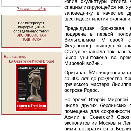
копия скульптуры отлита 
специализирующейся на ху
Реклама на сайте
заповеднику в качестве 
шестидесятилетия окончани
Вас интересует
информация на
Предыдущая бронзовая 
определенную тему?
подарена в первой поло
ЭКСКЛЮЗИВНАЯ
Вильгельмом IV своей с
ПОДПИСКА
Федоровне), вышедшей зам
Статуя украшала так назы
Наш партнер
была уничтожена во врем
La Gazette de l'Hotel Drouot
Мировой войны.
Оригинал ╚Молящегося маль
за 300 лет до рождества Хр
греческого мастера Лисипп
острове Родос.
Во время Второй Мировой 
числе других берлинских 
помещена для сохранности
Армии в Советский Союз 
экспонатов из Москвы и Ле
ними возвратился в Берли