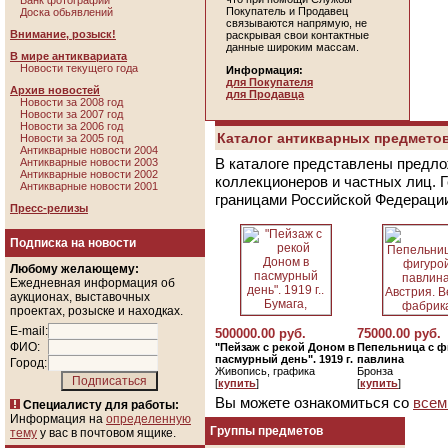
Банк фотографий
Покупатель и Продавец
Доска обьявлений
связываются напрямую, не
Внимание, розыск!
раскрывая свои контактные
данные широким массам.
В мире антиквариата
Новости текущего года
Информация:
для Покупателя
Архив новостей
для Продавца
Новости за 2008 год
Новости за 2007 год
Новости за 2006 год
Каталог антикварных предметов
Новости за 2005 год
Антикварные новости 2004
В каталоге представлены предло
Антикварные новости 2003
Антикварные новости 2002
коллекционеров и частных лиц. 
Антикварные новости 2001
границами Российской Федераци
Пресс-релизы
Подписка на новости
Любому желающему:
Ежедневная информация об
аукционах, выставочных
проектах, розыске и находках.
E-mail:
500000.00 руб.
75000.00 руб.
ФИО:
"Пейзаж с рекой Доном в
Пепельница с ф
пасмурный день". 1919 г.
павлина
Город:
Живопись, графика
Бронза
[
купить
]
[
купить
]
Вы можете ознакомиться со
всем
Специалисту для работы:
Информация на
определенную
Группы предметов
тему
у вас в почтовом ящике.