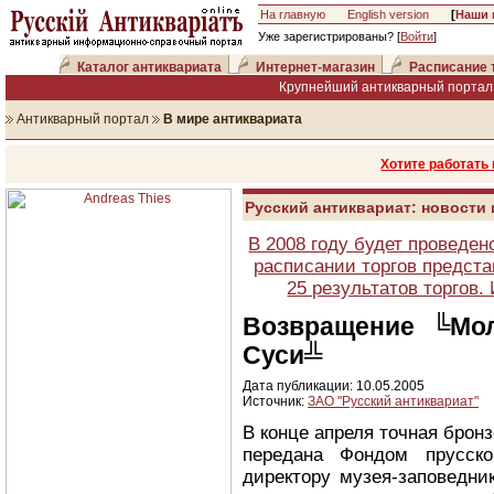
На главную
English version
[
Наши 
Уже зарегистрированы? [
Войти
]
Каталог антиквариата
Интернет-магазин
Расписание 
Крупнейший антикварный портал 
Антикварный портал
В мире антиквариата
Хотите работать
Русский антиквариат: новости
В 2008 году будет проведен
расписании торгов предста
25 результатов торгов
Возвращение ╚Мол
Суси╩
Дата публикации: 10.05.2005
Источник:
ЗАО "Русский антиквариат"
В конце апреля точная брон
передана Фондом прусско
директору музея-заповедни