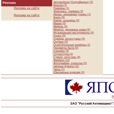
Автомобили (Олдтаймеры) (0)
Реклама
Бронза (3)
Реклама на сайте
Гравюры (1)
Живопись, графика (3)
Иконы, церковная утварь (1)
Реклама на сайте
Книги (9)
Ковры, шпалеры (0)
Марки (0)
Мебель (0)
Монеты, денежные знаки (0)
Музыкальные инструменты (0)
Нэцкэ (0)
Одежда, аксессуары (0)
Оружие (0)
Осветительные приборы (2)
Предметы быта (0)
Серебро (0)
Скульптура (0)
Стекло, хрусталь (0)
Фарфор (13)
Фотографии, открытки (0)
Ценные бумаги (11)
Часы (1)
Ювелирные изделия (0)
Р
ЗАО "Русский Антиквариат"