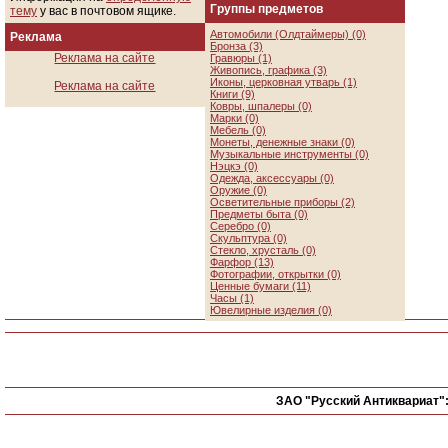
Группы предметов
тему
у вас в почтовом ящике.
Автомобили (Олдтаймеры) (0)
Реклама
Бронза (3)
Реклама на сайте
Гравюры (1)
Живопись, графика (3)
Иконы, церковная утварь (1)
Реклама на сайте
Книги (9)
Ковры, шпалеры (0)
Марки (0)
Мебель (0)
Монеты, денежные знаки (0)
Музыкальные инструменты (0)
Нэцкэ (0)
Одежда, аксессуары (0)
Оружие (0)
Осветительные приборы (2)
Предметы быта (0)
Серебро (0)
Скульптура (0)
Стекло, хрусталь (0)
Фарфор (13)
Фотографии, открытки (0)
Ценные бумаги (11)
Часы (1)
Ювелирные изделия (0)
ЗАО "Русский Антиквариат"