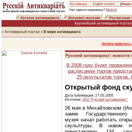
На главную
English version
[
Наши 
Уже зарегистрированы? [
Войти
]
Каталог антиквариата
Интернет-магазин
Расписание 
Крупнейший антикварный портал 
Антикварный портал
В мире антиквариата
Хотите работать
Русский антиквариат: новости
В 2008 году будет проведен
расписании торгов предста
25 результатов торгов
Открытый фонд ск
Дата публикации: 27.05.2005
Источник:
ЗАО "Русский антиквариат"
26 мая в Михайловском (Ин
замке Государственного
музея начал работать откр
скульптуры. В новом п
представлено 134 скул