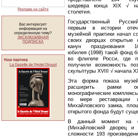
шедевра конца XIX √ н
Реклама на сайте
столетия.
Государственный Русск
Вас интересует
первым в истории отече
информация на
определенную тему?
музейной практики начал с
ЭКСКЛЮЗИВНАЯ
своих дворцах открытые
ПОДПИСКА
канун празднования 100
юбилея (1998) такой фонд 
во флигеле Росси, где п
Наш партнер
получили возможность по
La Gazette de l'Hotel Drouot
скульптуры XVIII √ начала X
Эта форма показа музейн
расширить рамки осн
монографические комплексы
по мере реставрации 
Михайловского замка, пло
открытого фонда будут сущ
В данный момент на ос
(Михайловский дворец и 
сложности 193 произведени