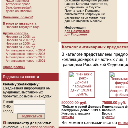
Основным принципом работы
Наши партнеры
нашего Каталога является то,
Авторские права
что при помощи Службы
Банк фотографий
Покупатель и Продавец
Доска обьявлений
связываются напрямую, не
Внимание, розыск!
раскрывая свои контактные
данные широким массам.
В мире антиквариата
Новости текущего года
Информация:
для Покупателя
Архив новостей
для Продавца
Новости за 2008 год
Новости за 2007 год
Новости за 2006 год
Каталог антикварных предметов
Новости за 2005 год
Антикварные новости 2004
В каталоге представлены предло
Антикварные новости 2003
Антикварные новости 2002
коллекционеров и частных лиц. 
Антикварные новости 2001
границами Российской Федераци
Пресс-релизы
Подписка на новости
Любому желающему:
Ежедневная информация об
аукционах, выставочных
проектах, розыске и находках.
E-mail:
500000.00 руб.
75000.00 руб.
ФИО:
"Пейзаж с рекой Доном в
Пепельница с ф
пасмурный день". 1919 г.
павлина
Город:
Живопись, графика
Бронза
[
купить
]
[
купить
]
Вы можете ознакомиться со
всем
Специалисту для работы:
Информация на
определенную