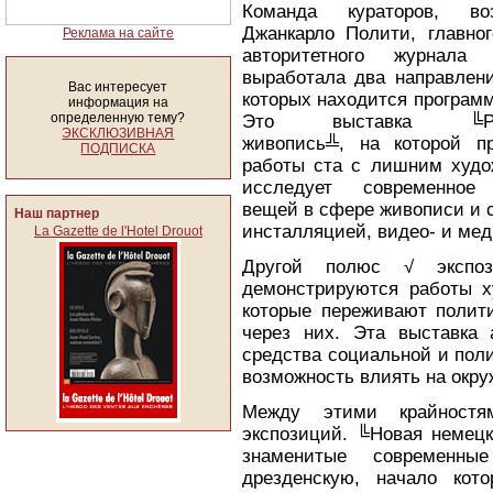
Команда кураторов, воз
Джанкарло Полити, главног
Реклама на сайте
авторитетного журнала 
выработала два направлени
Вас интересует
которых находится програм
информация на
определенную тему?
Это выставка ╚Рас
ЭКСКЛЮЗИВНАЯ
живопись╩, на которой п
ПОДПИСКА
работы ста с лишним худо
исследует современное
вещей в сфере живописи и 
Наш партнер
инсталляцией, видео- и мед
La Gazette de l'Hotel Drouot
Другой полюс √ экспоз
демонстрируются работы х
которые переживают полит
через них. Эта выставка 
средства социальной и полит
возможность влиять на окр
Между этими крайностя
экспозиций. ╚Новая немец
знаменитые современн
дрезденскую, начало ко