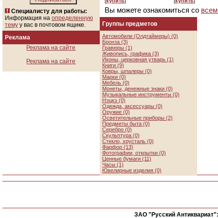
[
купить
]
[
купить
]
Вы можете ознакомиться со
всем
Специалисту для работы:
Информация на
определенную
Группы предметов
тему
у вас в почтовом ящике.
Автомобили (Олдтаймеры) (0)
Реклама
Бронза (3)
Реклама на сайте
Гравюры (1)
Живопись, графика (3)
Иконы, церковная утварь (1)
Реклама на сайте
Книги (9)
Ковры, шпалеры (0)
Марки (0)
Мебель (0)
Монеты, денежные знаки (0)
Музыкальные инструменты (0)
Нэцкэ (0)
Одежда, аксессуары (0)
Оружие (0)
Осветительные приборы (2)
Предметы быта (0)
Серебро (0)
Скульптура (0)
Стекло, хрусталь (0)
Фарфор (13)
Фотографии, открытки (0)
Ценные бумаги (11)
Часы (1)
Ювелирные изделия (0)
ЗАО "Русский Антиквариат"