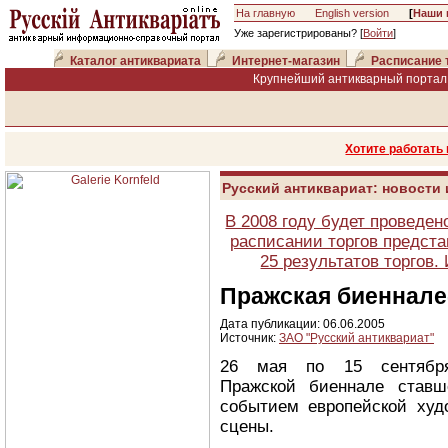
На главную
English version
[
Наши 
Уже зарегистрированы? [
Войти
]
Каталог антиквариата
Интернет-магазин
Расписание 
Крупнейший антикварный портал 
Хотите работать
Русский антиквариат: новости
В 2008 году будет проведен
расписании торгов предста
25 результатов торгов
Пражская биеннале
Дата публикации: 06.06.2005
Источник:
ЗАО "Русский антиквариат"
26 мая по 15 сентября
Пражской биеннале ставш
событием европейской худ
сцены.