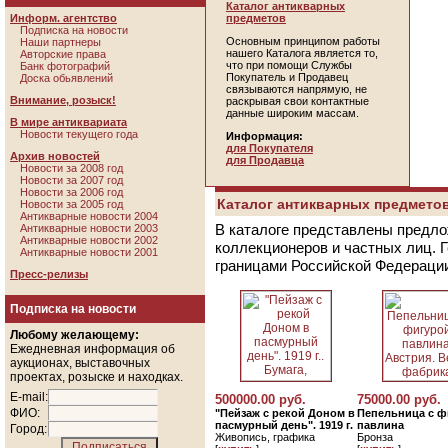
Каталог антикварных
Информ. агентство
предметов
Подписка на новости
Основным принципом работы
Наши партнеры
нашего Каталога является то,
Авторские права
что при помощи Службы
Банк фотографий
Покупатель и Продавец
Доска обьявлений
связываются напрямую, не
Внимание, розыск!
раскрывая свои контактные
данные широким массам.
В мире антиквариата
Новости текущего года
Информация:
для Покупателя
Архив новостей
для Продавца
Новости за 2008 год
Новости за 2007 год
Новости за 2006 год
Каталог антикварных предметов
Новости за 2005 год
Антикварные новости 2004
В каталоге представлены предло
Антикварные новости 2003
Антикварные новости 2002
коллекционеров и частных лиц. 
Антикварные новости 2001
границами Российской Федераци
Пресс-релизы
Подписка на новости
Любому желающему:
Ежедневная информация об
аукционах, выставочных
проектах, розыске и находках.
E-mail:
500000.00 руб.
75000.00 руб.
ФИО:
"Пейзаж с рекой Доном в
Пепельница с ф
пасмурный день". 1919 г.
павлина
Город:
Живопись, графика
Бронза