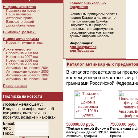
Каталог антикварных
Информ. агентство
предметов
Подписка на новости
Основным принципом работы
Наши партнеры
нашего Каталога является то,
Авторские права
что при помощи Службы
Банк фотографий
Покупатель и Продавец
Доска обьявлений
связываются напрямую, не
Внимание, розыск!
раскрывая свои контактные
данные широким массам.
В мире антиквариата
Новости текущего года
Информация:
для Покупателя
Архив новостей
для Продавца
Новости за 2008 год
Новости за 2007 год
Новости за 2006 год
Каталог антикварных предметов
Новости за 2005 год
Антикварные новости 2004
В каталоге представлены предло
Антикварные новости 2003
Антикварные новости 2002
коллекционеров и частных лиц. 
Антикварные новости 2001
границами Российской Федераци
Пресс-релизы
Подписка на новости
Любому желающему:
Ежедневная информация об
аукционах, выставочных
проектах, розыске и находках.
E-mail:
500000.00 руб.
75000.00 руб.
ФИО:
"Пейзаж с рекой Доном в
Пепельница с ф
пасмурный день". 1919 г.
павлина
Город:
Живопись, графика
Бронза