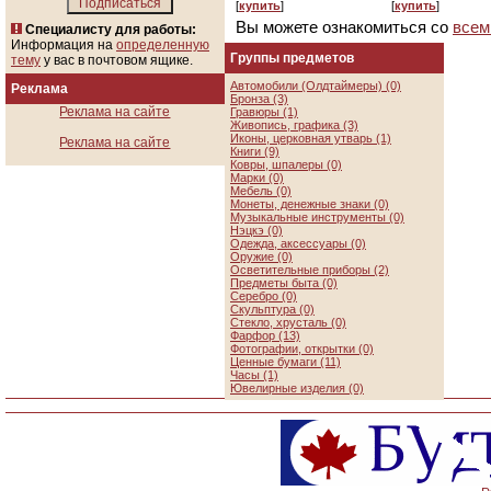
[
купить
]
[
купить
]
Вы можете ознакомиться со
всем
Специалисту для работы:
Информация на
определенную
Группы предметов
тему
у вас в почтовом ящике.
Автомобили (Олдтаймеры) (0)
Реклама
Бронза (3)
Реклама на сайте
Гравюры (1)
Живопись, графика (3)
Иконы, церковная утварь (1)
Реклама на сайте
Книги (9)
Ковры, шпалеры (0)
Марки (0)
Мебель (0)
Монеты, денежные знаки (0)
Музыкальные инструменты (0)
Нэцкэ (0)
Одежда, аксессуары (0)
Оружие (0)
Осветительные приборы (2)
Предметы быта (0)
Серебро (0)
Скульптура (0)
Стекло, хрусталь (0)
Фарфор (13)
Фотографии, открытки (0)
Ценные бумаги (11)
Часы (1)
Ювелирные изделия (0)