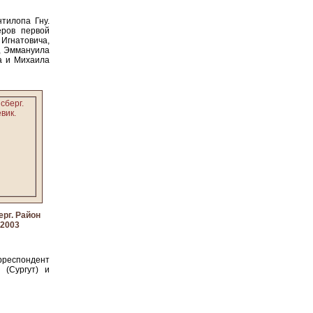
тилопа Гну.
еров первой
Игнатовича,
а, Эммануила
са и Михаила
рг. Район
 2003
рреспондент
(Сургут) и