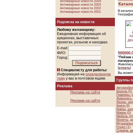
Антикварные новости 2004
Катало
Антикварные новости 2003
Антикварные новости 2002
В каталог
Антикварные новости 2001
Географи
Подписка на новости
Любому желающему:
Ежедневная информация об
аукционах, выставочных
проектах, розыске и находках.
E-mail:
ФИО:
500000.
"Пейзаж 
Город:
пасмурны
Живопись
[
купить
]
Специалисту для работы:
Вы может
Информация на
определенную
тему
у вас в почтовом ящике.
Группы 
Реклама
Автомобил
Бронза (5)
Реклама на сайте
Гравюры (
Живопись, 
Реклама на сайте
Иконы, цер
Книги (9)
Ковры, шп
Марки (0)
Мебель (0)
Монеты, де
Музыкальн
Нэцкэ (1)
Одежда, а