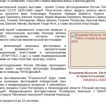
ходе ╚Головачев╩, событиях Первой мировой войны и многом другом.
 интересный раздел выставки - проект Союза фотохудожников России ╚Ан
били СССР. 1920√1960 годы╩. Посетители смогут увидеть работы маст
ны прошлого века: Александра Родченко, Аркадия Шайхета, Бориса 
дра Гринберга, Евгения Халдея, Марка Маркова-Гринберга, Михаила Савин
ина, Георгия Липскерова, Ивана Шагина, Георгия Петрусова, братьев Мак
ов, Евгения Умнова, Валерия Генде-Роте, а также писателя Ильи Ильфа.
кий музей современного искусства привезет в
ург персональную выставку Леонида Шокина
√1962), художника, которого считают
уженно забытым именем русской фотографии.
л, включающий жанровые фотографии и
ртаж, формируется авторитетными
ационными агентствами и организациями
, ИТАР√ТАСС и др.), а также индивидуальными
ками на темы политики, культуры, спорта.
отохудожников России (Москва) экспонирует
цию работ известного фотографа Владимира
ва из команды ╚НТВ-Дизайн╩.
Владимир Малахов. Айсбе
острова Большевик.
ах фотовернисажа ╚Горизонты╩ будут также
[увеличить (43k)]
ны коллекции фотографий победителей трех
ких и международных конкурсов: X юбилейного
кого конкурса Санкт-Петербурга и Ленинградской области ╚Лучший фотоко
ода╩, Международного фотофестиваля ╚Сибирское биеннале √ 2005╩ 
стиваля ╚Волжское биеннале╩ (Нижний Новгород)
а продлится до 15 сентября.