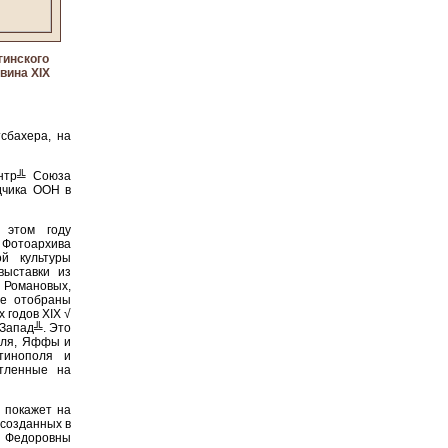
гинского
вина XIX
сбахера, на
ентр╩ Союза
дчика ООН в
 этом году
отоархива
ой культуры
выставки из
. Романовых,
же отобраны
 годов XIX √
 Запад╩. Это
еля, Яффы и
тинополя и
атленные на
 покажет на
 созданных в
и Федоровны