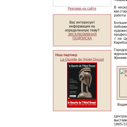
╚Манеж╩
В неско
Реклама на сайте
как ста
работы
Вас интересует
Больш
информация на
пейзаж
определенную тему?
худож
ЭКСКЛЮЗИВНАЯ
професс
ПОДПИСКА
√ на Ц
Карибск
Городс
журнал
Наш партнер
Женеве
La Gazette de l'Hotel Drouot
Вадим
Центра
выставк
1865√1