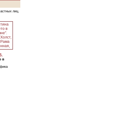
частных лиц.
б.
о в
афика