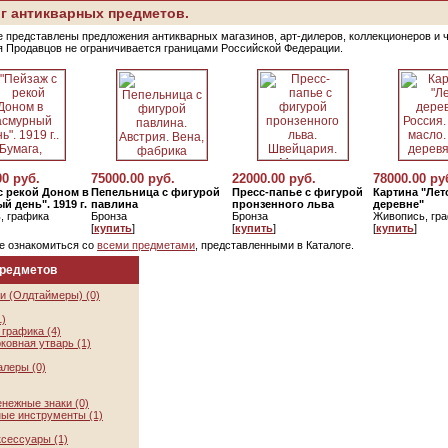
г антикварных предметов.
е представлены предложения антикварных магазинов, арт-дилеров, коллекционеров и 
я Продавцов не ограничивается границами Российской Федерации.
00 руб.
75000.00 руб.
22000.00 руб.
78000.00 ру
с рекой Доном в
Пепельница с фигурой
Пресс-папье с фигурой
Картина "Лет
й день". 1919 г.
павлина
пронзенного льва
деревне"
, графика
Бронза
Бронза
Живопись, гр
[
купить
]
[
купить
]
[
купить
]
е ознакомиться со
всеми предметами
, представленными в Каталоге.
предметов
и (Олдтаймеры) (0)
1)
графика (4)
ковная утварь (1)
алеры (0)
нежные знаки (0)
ые инструменты (1)
ксессуары (1)