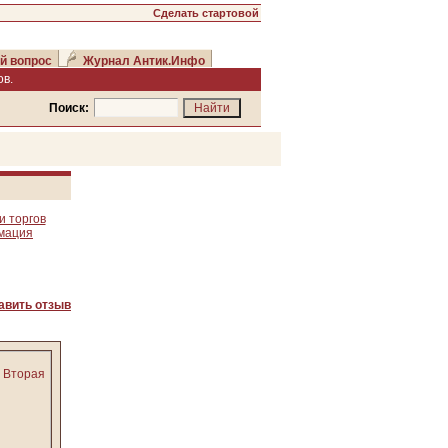
Сделать стартовой
й вопрос
Журнал Антик.Инфо
в.
Поиск:
и торгов
рмация
авить отзыв