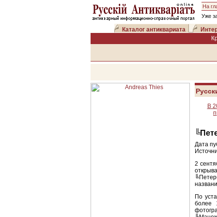
На гл
Уже з
Каталог антиквариата
Интер
К
Русск
В 2
п
╚Пет
Дата пу
Источни
2 сент
открыв
╚Петерб
назван
По уст
более 
фотогр