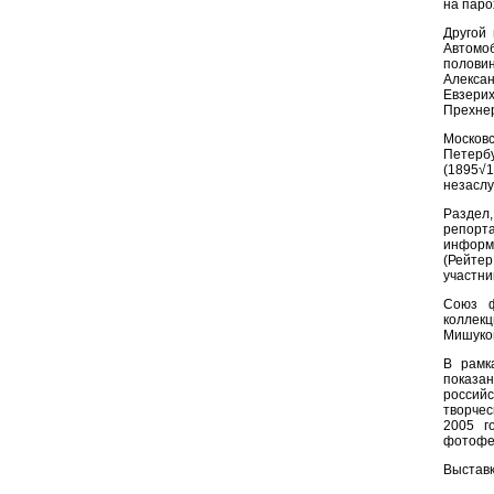
на паро
Другой
Автомо
полови
Алексан
Евзерих
Прехнер
Московс
Петерб
(1895
незасл
Разде
репо
информ
(Рейтер
участни
Союз ф
коллек
Мишуко
В рамк
показа
российс
творчес
2005 г
фотофе
Выставк