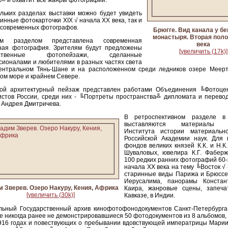
 и охватит все жанры фотографии.
льких разделах выставки можно будет увидеть
ринные фотокарточки XIX √ начала ХХ века, так и
 современных фотографов.
Брюгге. Вид канала у бе
монастыря. Вторая поло
им разделом представлена современная
века
ная фотография. Зрителям будут предложены
[увеличить (17k)]
ественные фотопейзажи, сделанные
ионалами и любителями в разных частях света
ентральном Тянь-Шане и на расположенном среди ледников озере Меерт
ом море и крайнем Севере.
кой архитектурный пейзаж представлен работами Объединения ╚Фотоц
истов России, среди них - ╚Портреты пространства╩ дипломата и перево
 Андрея Дмитричева.
В ретроспективном разделе в
выставляются материалы Ф
Института истории материальн
Российской Академии наук. Для 
фондов великих князей К.К. и Н.К
Шуваловых, ювелира К.Г. Фабер
100 редких ранних фотографий 60-х
начала XX века на тему ╚Восток √
старинные виды Парижа и Брюсс
Иерусалима, панорамы Констан
 Зверев. Озеро Накуру, Кения, Африка
Каира, жанровые сцены, запеч
[увеличить (30k)]
Кавказе, в Индии.
льный Государственный архив кинофотофонодокументов Санкт-Петербурга
е никогда ранее не демонстрировавшиеся 50 фотодокументов из 8 альбомов,
916 годах и повествующих о пребывании вдовствующей императрицы Мари