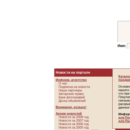
Имя:
Новости на портале
Катало
Информ. агентство
предме
О нас
Основн
Подписка на новости
нашего 
Наши партнеры
что пр
Авторские права
Покупа
Банк фотографий
связыв
Доска обьявлений
раскры
Внимание, розыск!
данные
Архив новостей
Инфор
Новости за 2008 год
для По
Новости за 2007 год
для Пр
Новости за 2006 год
Новости за 2005 год