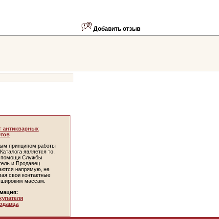
Добавить отзыв
г антикварных
тов
ым принципом работы
Каталога является то,
и помощи Службы
тель и Продавец
аются напрямую, не
вая свои контактные
 широким массам.
мация:
купателя
одавца