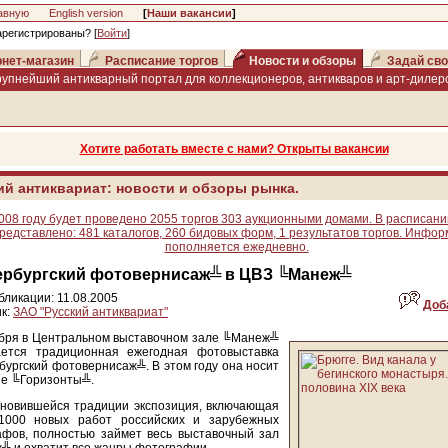
авную
English version
[
Наши вакансии
]
арегистрированы? [
Войти
]
нет-магазин
Расписание торгов
Новости и обзоры
Задай сво
рупнейший антикварный портал для коллекционеров, антикваров и арт-дилеро
Хотите работать вместе с нами? Открыты вакансии
ий антиквариат: новости и обзоры рынка.
008 году будет проведено 2055 торгов 303 аукционными домами. В расписани
редставлено: 481 каталогов, 260 бидовых форм, 1 результатов торгов. Инфо
пополняется ежедневно.
ербургский фотовернисаж╩ в ЦВЗ ╚Манеж╩
бликации: 11.08.2005
Доб
к:
ЗАО "Русский антиквариат"
ября в Центральном выставочном зале ╚Манеж╩
ается традиционная ежегодная фотовыставка
ургский фотовернисаж╩. В этом году она носит
ие ╚Горизонты╩.
ановившейся традиции экспозиция, включающая
1000 новых работ российских и зарубежных
афов, полностью займет весь выставочный зал