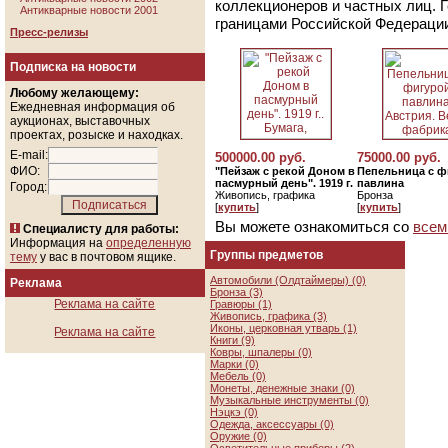
коллекционеров и частных лиц. 
Антикварные новости 2001
границами Российской Федераци
Пресс-релизы
Подписка на новости
Любому желающему:
Ежедневная информация об
аукционах, выставочных
проектах, розыске и находках.
E-mail:
500000.00 руб.
75000.00 руб.
ФИО:
"Пейзаж с рекой Доном в
Пепельница с ф
пасмурный день". 1919 г.
павлина
Город:
Живопись, графика
Бронза
[
купить
]
[
купить
]
Вы можете ознакомиться со
всем
Специалисту для работы:
Информация на
определенную
Группы предметов
тему
у вас в почтовом ящике.
Автомобили (Олдтаймеры) (0)
Реклама
Бронза (3)
Реклама на сайте
Гравюры (1)
Живопись, графика (3)
Иконы, церковная утварь (1)
Реклама на сайте
Книги (9)
Ковры, шпалеры (0)
Марки (0)
Мебель (0)
Монеты, денежные знаки (0)
Музыкальные инструменты (0)
Нэцкэ (0)
Одежда, аксессуары (0)
Оружие (0)