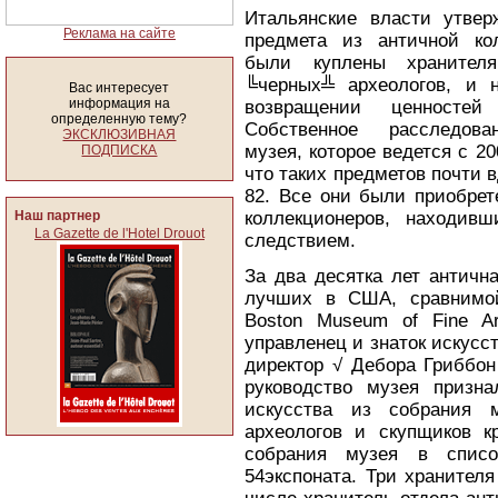
Итальянские власти утвер
Реклама на сайте
предмета из античной ко
были куплены хранител
╚черных╩ археологов, и 
Вас интересует
информация на
возвращении ценностей
определенную тему?
Собственное расследов
ЭКСКЛЮЗИВНАЯ
музея, которое ведется с 200
ПОДПИСКА
что таких предметов почти 
82. Все они были приобрет
Наш партнер
коллекционеров, находив
La Gazette de l'Hotel Drouot
следствием.
За два десятка лет античн
лучших в США, сравнимой
Boston Museum of Fine A
управленец и знаток искусс
директор √ Дебора Гриббон
руководство музея призна
искусства из собрания 
археологов и скупщиков кр
собрания музея в списо
54экспоната. Три хранител