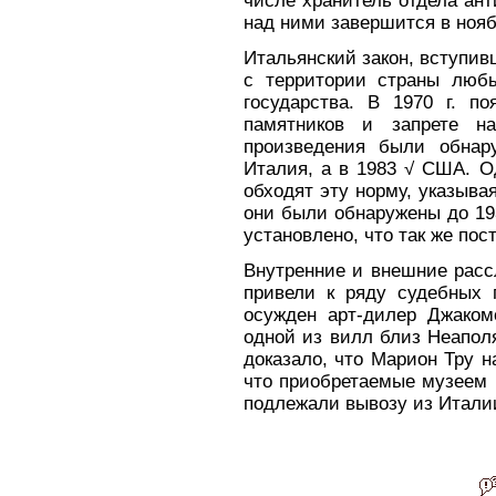
числе хранитель отдела ан
над ними завершится в нояб
Итальянский закон, вступивш
с территории страны любы
государства. В 1970 г. 
памятников и запрете н
произведения были обнар
Италия, а в 1983 √ США. О
обходят эту норму, указыва
они были обнаружены до 193
установлено, что так же пос
Внутренние и внешние расс
привели к ряду судебных п
осужден арт-дилер Джако
одной из вилл близ Неапол
доказало, что Марион Тру н
что приобретаемые музеем 
подлежали вывозу из Итали