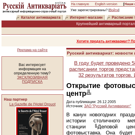
На главную
English version
[
Наши 
Уже зарегистрированы? [
Войти
]
Каталог антиквариата
Интернет-магазин
Расписание 
Крупнейший антикварный портал 
Хотите продать антиквариат? П
Реклама на сайте
Русский антиквариат: новости
В году будет проведено 
Вас интересует
расписании торгов предста
информация на
определенную тему?
32 результатов торгов
ЭКСКЛЮЗИВНАЯ
ПОДПИСКА
Открытие фотовыс
центр╩
Наш партнер
Дата публикации: 26.12.2005
La Gazette de l'Hotel Drouot
Источник:
ЗАО "Русский Антиквариат"
В канун новогодних празд
истории столичного ме
станции ╚Деловой цен
фотовыставка. Она будет