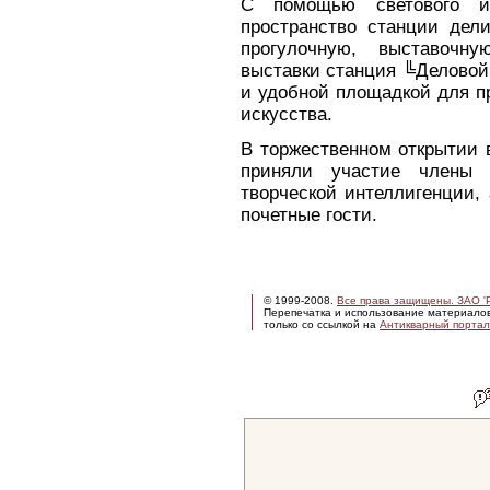
С помощью светового и
пространство станции дели
прогулочную, выставоч
выставки станция ╚Деловой
и удобной площадкой для п
искусства.
В торжественном открытии в
приняли участие члены П
творческой интеллигенции,
почетные гости.
© 1999-2008.
Все права защищены. ЗАО 'Р
Перепечатка и использование материало
только со ссылкой на
Антикварный портал 