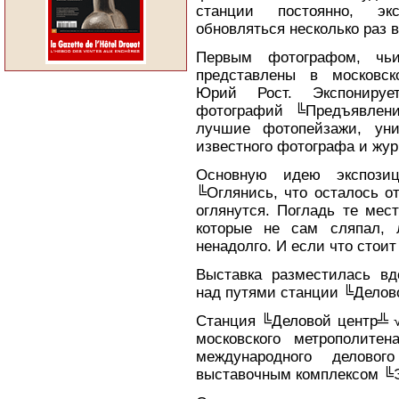
станции постоянно, эк
обновляться несколько раз в
Первым фотографом, чь
представлены в московск
Юрий Рост. Экспонируе
фотографий ╚Предъявлен
лучшие фотопейзажи, уни
известного фотографа и жур
Основную идею экспози
╚Оглянись, что осталось о
оглянутся. Погладь те мес
которые не сам сляпал, 
ненадолго. И если что стои
Выставка разместилась вд
над путями станции ╚Делов
Станция ╚Деловой центр╩ √
московского метрополите
международного делово
выставочным комплексом ╚