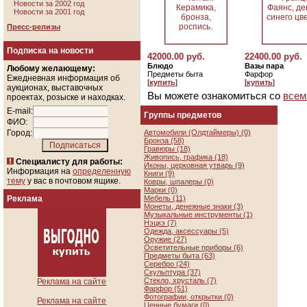
Новости за 2002 год
Новости за 2001 год
Пресс-релизы
Подписка на новости
42000.00 руб.
22400.00 руб.
Блюдо
Вазы пара
Любому желающему:
Предметы быта
Фарфор
Ежедневная информация об
[
купить
]
[
купить
]
аукционах, выставочных
Вы можете ознакомиться со
всем
проектах, розыске и находках.
E-mail:
Группы предметов
ФИО:
Город:
Автомобили (Олдтаймеры) (0)
Бронза (58)
Гравюры (18)
Живопись, графика (18)
Специалисту для работы:
Иконы, церковная утварь (9)
Информация на
определенную
Книги (9)
тему
у вас в почтовом ящике.
Ковры, шпалеры (0)
Марки (0)
Реклама
Мебель (11)
Монеты, денежные знаки (3)
Музыкальные инструменты (1)
Нэцкэ (7)
Одежда, аксессуары (5)
Оружие (27)
Осветительные приборы (6)
Предметы быта (63)
Серебро (24)
Скульптура (37)
Стекло, хрусталь (7)
Реклама на сайте
Фарфор (51)
Фотографии, открытки (0)
Реклама на сайте
Ценные бумаги (0)