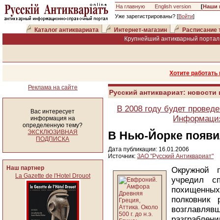
На главную
English version
[
Наши 
Уже зарегистрированы? [
Войти
]
Каталог антиквариата
Интернет-магазин
Расписание 
Крупнейший антикварный портал 
Хотите работать
Реклама на сайте
Русский антиквариат: новости
В 2008 году будет провед
Вас интересует
Информация
информация на
определенную тему?
ЭКСКЛЮЗИВНАЯ
В Нью-Йорке появи
ПОДПИСКА
Дата публикации: 16.01.2006
Источник:
ЗАО "Русский Антиквариат"
Наш партнер
Окружной 
La Gazette de l'Hotel Drouot
учредил с
похищенных 
полковник
возглавл
разграблени