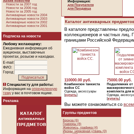
Архив новостей
Информация:
Новости за 2007 год
для Покупателя
Новости за 2006 год
для Продавца
Новости за 2005 год
Антикварные новости 2004
Антикварные новости 2003
Каталог антикварных предметов
Антикварные новости 2002
Антикварные новости 2001
В каталоге представлены предло
коллекционеров и частных лиц. 
Подписка на новости
границами Российской Федераци
Любому желающему:
Ежедневная информация об
аукционах, выставочных
проектах, розыске и находках.
E-mail:
ФИО:
Город:
110000.00 руб.
75000.00 руб.
Комбинезон танкиста
Подшлемник от 
Специалисту для работы:
войск СС
маскировочног
Информация на
определенную
Одежда, аксессуары
комплекта для 
тему
у вас в почтовом ящике.
[
купить
]
Одежда, аксессу
[
купить
]
Реклама
Вы можете ознакомиться со
всем
Группы предметов
Бронза (6)
Гравюры (8)
Живопись, графика (4)
Иконы, церковная утварь (0)