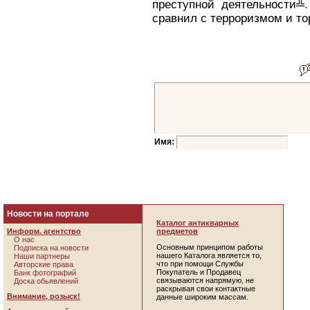
преступной деятельности╩.
сравнил с терроризмом и то
Имя:
Новости на портале
Каталог антикварных
Информ. агентство
предметов
О нас
Основным принципом работы
Подписка на новости
нашего Каталога является то,
Наши партнеры
что при помощи Службы
Авторские права
Покупатель и Продавец
Банк фотографий
связываются напрямую, не
Доска обьявлений
раскрывая свои контактные
Внимание, розыск!
данные широким массам.