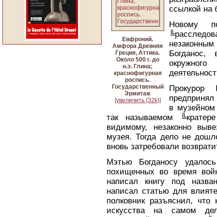
ссылкой на 
Новому по
╚расследов
Евфроний.
незаконны
Амфора Древняя
Богданос,
Греция, Аттика.
Около 500 г. до
окружног
н.э. Глина;
деятельност
краснофигурная
роспись.
Государственный
Прокурор 
Эрмитаж
предпринял
[увеличить (32k)]
в музейном
так называемом ╚кратере
видимому, незаконно выв
музея. Тогда дело не дошл
вновь затребовали возвратит
Мэтью Богданосу удалось
похищенных во время вой
написал книгу под назва
написал статью для влияте
полковник разъяснил, чт
искусства на самом де