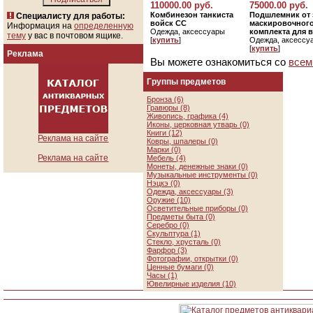
110000.00 руб.
75000.00 руб.
Комбинезон танкиста
Подшлемник от 
Специалисту для работы:
войск СС
маскировочног
Информация на
определенную
Одежда, аксессуары
комплекта для 
тему
у вас в почтовом ящике.
[
купить
]
Одежда, аксессу
[
купить
]
Реклама
Вы можете ознакомиться со
всем
Группы предметов
Бронза (6)
Гравюры (8)
Живопись, графика (4)
Иконы, церковная утварь (0)
Книги (12)
Реклама на сайте
Ковры, шпалеры (0)
Марки (0)
Реклама на сайте
Мебель (4)
Монеты, денежные знаки (0)
Музыкальные инструменты (0)
Нэцкэ (0)
Одежда, аксессуары (3)
Оружие (10)
Осветительные приборы (0)
Предметы быта (0)
Серебро (0)
Скульптура (1)
Стекло, хрусталь (0)
Фарфор (3)
Фотографии, открытки (0)
Ценные бумаги (0)
Часы (1)
Ювелирные изделия (10)