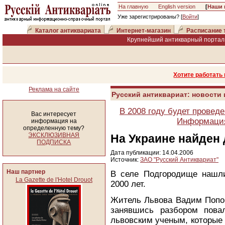
На главную
English version
[
Наши 
Уже зарегистрированы? [
Войти
]
Каталог антиквариата
Интернет-магазин
Расписание 
Крупнейший антикварный портал 
Хотите работать
Реклама на сайте
Русский антиквариат: новости
В 2008 году будет провед
Вас интересует
Информация
информация на
определенную тему?
ЭКСКЛЮЗИВНАЯ
На Украине найден
ПОДПИСКА
Дата публикации: 14.04.2006
Источник:
ЗАО "Русский Антиквариат"
Наш партнер
В селе Подгородище нашл
La Gazette de l'Hotel Drouot
2000 лет.
Житель Львова Вадим Попов
занявшись разбором пова
львовским ученым, которые