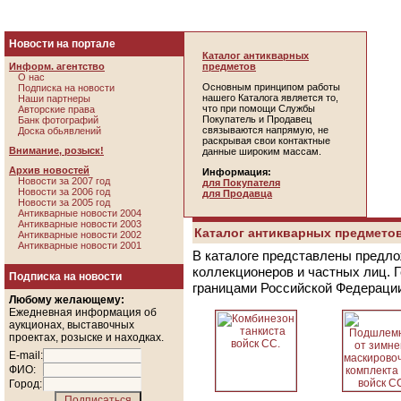
Новости на портале
Каталог антикварных
Информ. агентство
предметов
О нас
Основным принципом работы
Подписка на новости
нашего Каталога является то,
Наши партнеры
что при помощи Службы
Авторские права
Покупатель и Продавец
Банк фотографий
связываются напрямую, не
Доска обьявлений
раскрывая свои контактные
Внимание, розыск!
данные широким массам.
Архив новостей
Информация:
Новости за 2007 год
для Покупателя
Новости за 2006 год
для Продавца
Новости за 2005 год
Антикварные новости 2004
Антикварные новости 2003
Каталог антикварных предметов
Антикварные новости 2002
Антикварные новости 2001
В каталоге представлены предло
коллекционеров и частных лиц. 
Подписка на новости
границами Российской Федераци
Любому желающему:
Ежедневная информация об
аукционах, выставочных
проектах, розыске и находках.
E-mail:
ФИО:
Город: