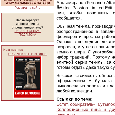
Альтамирано (Fernando Alta
╚Aztec Passion Limited Edi
Реклама на сайте
вин, чтобы пополнить 
сообщается.
Вас интересует
информация на
Обычная текила, производим
определенную тему?
распространенное в западн
ЭКСКЛЮЗИВНАЯ
ПОДПИСКА
фермеров и простых рабочи
Однако в последние десяти
возросла, и у него появило
Наш партнер
земного шара. С употребле
La Gazette de l'Hotel Drouot
набор традиций. Поэтому н
элитной серии текилы, за 
готовы отдать даже такую су
Высокая стоимость объясня
оформлением √ бутылка с
выполнена из золота и пл
любой коллекции.
Ссылки по теме:
Эстет, собиратель┘ бутылок
Коллекционные вина и дру
аукционе