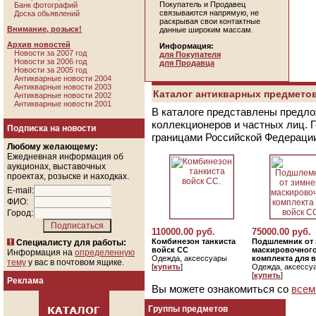
Покупатель и Продавец
Банк фотографий
связываются напрямую, не
Доска обьявлений
раскрывая свои контактные
Внимание, розыск!
данные широким массам.
Архив новостей
Информация:
Новости за 2007 год
для Покупателя
Новости за 2006 год
для Продавца
Новости за 2005 год
Антикварные новости 2004
Антикварные новости 2003
Каталог антикварных предметов
Антикварные новости 2002
Антикварные новости 2001
В каталоге представлены предло
коллекционеров и частных лиц. 
Подписка на новости
границами Российской Федераци
Любому желающему:
Ежедневная информация об
аукционах, выставочных
проектах, розыске и находках.
E-mail:
ФИО:
Город:
110000.00 руб.
75000.00 руб.
Комбинезон танкиста
Подшлемник от 
Специалисту для работы:
войск СС
маскировочног
Информация на
определенную
Одежда, аксессуары
комплекта для 
тему
у вас в почтовом ящике.
[
купить
]
Одежда, аксессу
[
купить
]
Реклама
Вы можете ознакомиться со
всем
Группы предметов