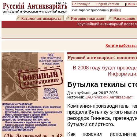
На главную
English version
[
Наши 
Уже зарегистрированы? [
Войти
]
Каталог антиквариата
Интернет-магазин
Расписание 
Крупнейший антикварный портал 
Хотите работать
Русский антиквариат: новости
В 2008 году будет провед
Информация
Бутылка текилы ст
Дата публикации: 26.07.2006
Источник:
ЗАО "Русский Антиквариат"
Компания-производитель тек
продала бутылку этого напит
рекордов Гиннеса, претенду
бутылки спиртного.
Как пояснил исполните