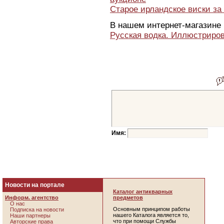
Старое ирландское виски за
В нашем интернет-магазине 
Русская водка. Иллюстриро
Имя:
Новости на портале
Каталог антикварных
Информ. агентство
предметов
О нас
Основным принципом работы
Подписка на новости
нашего Каталога является то,
Наши партнеры
что при помощи Службы
Авторские права