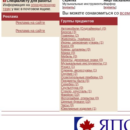
Скрипка
Яйцо пасхально
Специалисту для работы:
Музыкальные инструменты
Фарфор
Информация на
определенную
[
купить
]
[
купить
]
тему
у вас в почтовом ящике.
Вы можете ознакомиться со
всем
Реклама
Группы предметов
Реклама на сайте
Автомобили (Олдтаймеры) (0)
Реклама на сайте
Бронза (3)
Гравюры (2)
Живопись, графика (1)
Иконы, церковная утварь (1)
Книги (9)
Ковры, шпалеры (0)
Марки (0)
Мебель (0)
Монеты, денежные знаки (0)
Музыкальные инструменты (1)
Нэцкэ (1)
Одежда, аксессуары (1)
Оружие (2)
Осветительные приборы (2)
Предметы быта (5)
Серебро (2)
Скульптура (0)
Стекло, хрусталь (1)
Фарфор (10)
Фотографии, открытки (0)
Ценные бумаги (10)
Часы (0)
Ювелирные изделия (1)