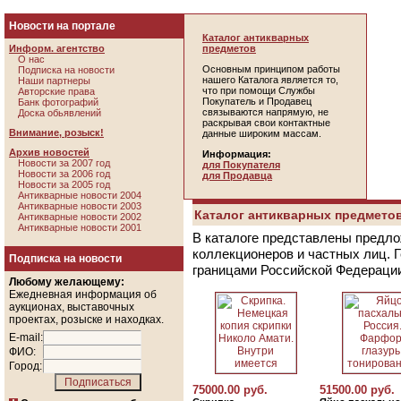
Новости на портале
Каталог антикварных
Информ. агентство
предметов
О нас
Основным принципом работы
Подписка на новости
нашего Каталога является то,
Наши партнеры
что при помощи Службы
Авторские права
Покупатель и Продавец
Банк фотографий
связываются напрямую, не
Доска обьявлений
раскрывая свои контактные
Внимание, розыск!
данные широким массам.
Архив новостей
Информация:
Новости за 2007 год
для Покупателя
Новости за 2006 год
для Продавца
Новости за 2005 год
Антикварные новости 2004
Антикварные новости 2003
Каталог антикварных предметов
Антикварные новости 2002
Антикварные новости 2001
В каталоге представлены предло
коллекционеров и частных лиц. 
Подписка на новости
границами Российской Федераци
Любому желающему:
Ежедневная информация об
аукционах, выставочных
проектах, розыске и находках.
E-mail:
ФИО:
Город:
75000.00 руб.
51500.00 руб.