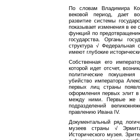
По словам Владимира Коз
вековой период, дает во
развитие системы государ
показывает изменения в ее 
функций по предотвращению
государства. Органы гос
структура √ Федеральная 
имеют глубокие исторически
Собственная его императо
которой идет отсчет, возник
политические покушения
убийство императора Алекс
первых лиц страны появля
оформления первых элит в 
между ними. Первые же п
подразделений великокня
правлению Ивана IV.
Документальный ряд логич
музеев страны √ Эрмитаж
Исторического музея. Зрит