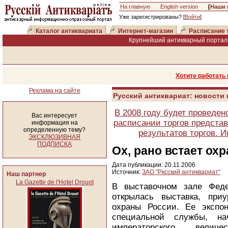
На главную
English version
[
Наши 
Уже зарегистрированы? [
Войти
]
Каталог антиквариата
Интернет-магазин
Расписание 
Крупнейший антикварный портал 
Хотите работать
Реклама на сайте
Русский антиквариат: новости
В 2008 году будет проведен
Вас интересует
расписании торгов представ
информация на
определенную тему?
результатов торгов. 
ЭКСКЛЮЗИВНАЯ
ПОДПИСКА
Ох, рано встает охр
Дата публикации: 20.11.2006
Источник:
ЗАО "Рксский антиквариат"
Наш партнер
La Gazette de l'Hotel Drouot
В выставочном зале Феде
открылась выставка, приу
охраны России. Ее экспо
специальной службы, на
императорского вели