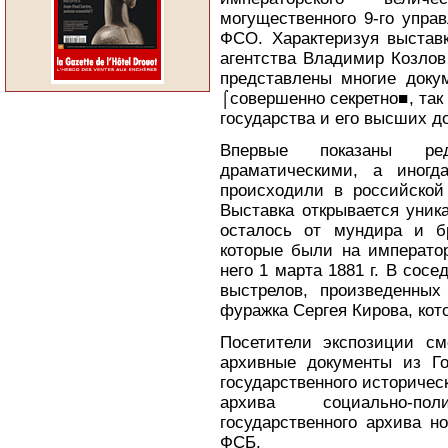
могущественного 9-го упра
ФСО. Характеризуя выставк
агентства Владимир Козлов
представлены многие доку
⌠совершенно секретно■, так 
государства и его высших 
Впервые показаны ре
драматическими, а иногд
происходили в российской
Выставка открывается уник
осталось от мундира и бр
которые были на император
него 1 марта 1881 г. В сос
выстрелов, произведенных
фуражка Сергея Кирова, кот
Посетители экспозиции см
архивные документы из Го
государственного историческ
архива социально-пол
государственного архива н
ФСБ.