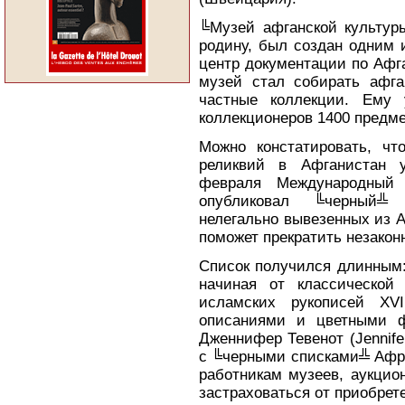
╚Музей афганской культур
родину, был создан одним 
центр документации по Афг
музей стал собирать афга
частные коллекции. Ему 
коллекционеров 1400 предме
Можно констатировать, чт
реликвий в Афганистан 
февраля Международны
опубликовал ╚черный╩ 
нелегально вывезенных из А
поможет прекратить незакон
Список получился длинным:
начиная от классической
исламских рукописей XV
описаниями и цветными 
Дженнифер Тевенот (Jennife
с ╚черными списками╩ Афри
работникам музеев, аукцио
застраховаться от приобрет