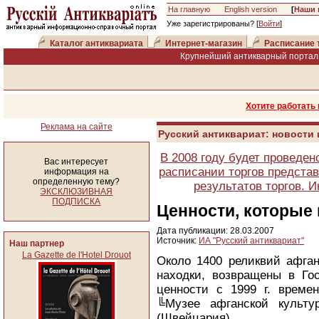
На главную
English version
[
Наши 
Уже зарегистрированы? [
Войти
]
Каталог антиквариата
Интернет-магазин
Расписание 
Крупнейший антикварный портал 
Хотите работать
Реклама на сайте
Русский антиквариат: новости
В 2008 году будет проведен
Вас интересует
расписании торгов представ
информация на
определенную тему?
результатов торгов. 
ЭКСКЛЮЗИВНАЯ
ПОДПИСКА
Ценности, которые
Дата публикации: 28.03.2007
Источник:
ИА "Русский антиквариат"
Наш партнер
La Gazette de l'Hotel Drouot
Около 1400 реликвий афган
находки, возвращены в Го
ценности с 1999 г. врем
╚Музее афганской культу
(Швейцария).