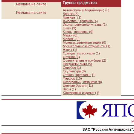
Группы предметов
Реклама на сайте
Автомобили (Олдтаймеры) (0)
Реклама на сайте
Бронза (5)
Гравюры (1)
Живопись, графика (4)
Иконы, церковная утварь (1)
Книги (9)
Ковры, шпалеры (0)
Марки (0)
Мебель (0)
Монеты, денежные знаки (0)
Музыкальные инструменты (1)
Нэцкэ (1)
Одежда, аксессуары (1)
Оружие (1)
Осветительные приборы (2)
Предметы быта (5)
Серебро (1)
Скульптура (0)
Стекло, хрусталь (1)
Фарфор (15)
Фотографии, открытки (0)
Ценные бумаги (11)
Часы (1)
Ювелирные изделия (1)
Р
ЗАО "Русский Антиквариат"