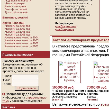
Основным принципом работы
Подписка на новости
нашего Каталога является то,
Наши партнеры
что при помощи Службы
Авторские права
Покупатель и Продавец
Банк фотографий
связываются напрямую, не
Доска обьявлений
раскрывая свои контактные
Внимание, розыск!
данные широким массам.
Архив новостей
Информация:
Новости за 2008 год
для Покупателя
Новости за 2007 год
для Продавца
Новости за 2006 год
Новости за 2005 год
Антикварные новости 2004
Каталог антикварных предметов
Антикварные новости 2003
Антикварные новости 2002
В каталоге представлены предло
Антикварные новости 2001
коллекционеров и частных лиц. 
границами Российской Федераци
Подписка на новости
Любому желающему:
Ежедневная информация об
аукционах, выставочных
проектах, розыске и находках.
E-mail:
ФИО:
Город:
500000.00 руб.
75000.00 руб.
"Пейзаж с рекой Доном в
Пепельница с ф
пасмурный день". 1919 г.
павлина
Специалисту для работы:
Живопись, графика
Бронза
Информация на
определенную
[
купить
]
[
купить
]
тему
у вас в почтовом ящике.
Вы можете ознакомиться со
всем
Реклама