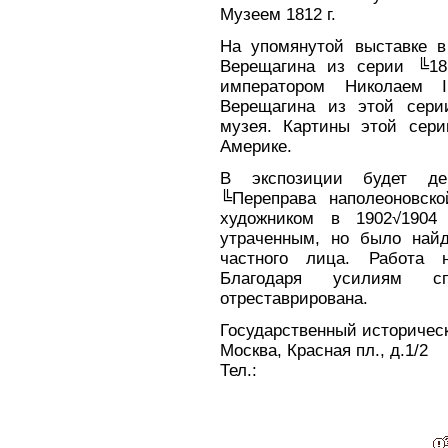
Музеем 1812 г.
На упомянутой выставке в
Верещагина из серии ╚18
императором Николаем I
Верещагина из этой сери
музея. Картины этой сери
Америке.
В экспозиции будет дем
╚Переправа наполеоновск
художником в 1902√1904 
утраченным, но было найд
частного лица. Работа н
Благодаря усилиям с
отреставрирована.
Государственный историчес
Москва, Красная пл., д.1/2
Тел.: