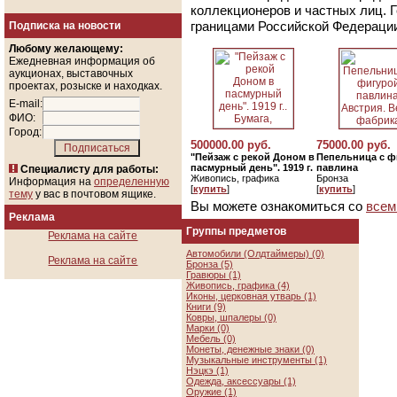
коллекционеров и частных лиц. 
границами Российской Федераци
Подписка на новости
Любому желающему:
Ежедневная информация об
аукционах, выставочных
проектах, розыске и находках.
E-mail:
ФИО:
Город:
500000.00 руб.
75000.00 руб.
"Пейзаж с рекой Доном в
Пепельница с ф
пасмурный день". 1919 г.
павлина
Специалисту для работы:
Живопись, графика
Бронза
Информация на
определенную
[
купить
]
[
купить
]
тему
у вас в почтовом ящике.
Вы можете ознакомиться со
всем
Реклама
Группы предметов
Реклама на сайте
Автомобили (Олдтаймеры) (0)
Реклама на сайте
Бронза (5)
Гравюры (1)
Живопись, графика (4)
Иконы, церковная утварь (1)
Книги (9)
Ковры, шпалеры (0)
Марки (0)
Мебель (0)
Монеты, денежные знаки (0)
Музыкальные инструменты (1)
Нэцкэ (1)
Одежда, аксессуары (1)
Оружие (1)