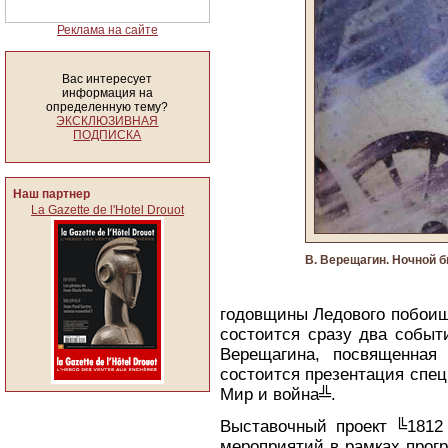
Реклама на сайте
Вас интересует
информация на
определенную тему?
ЭКСКЛЮЗИВНАЯ
ПОДПИСКА
Наш партнер
La Gazette de l'Hotel Drouot
В. Верещагин. Ночной б
годовщины Ледового побоищ
состоится сразу два событи
Верещагина, посвященная 
состоится презентация спец
Мир и война╩.
Выставочный проект ╚1812
мероприятий в рамках прог