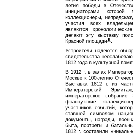
летия победы в Отечеств
инициаторами которой 
коллекционеры, непредсказ
участия всех владельце
являются хронологически
делают эту выставку пои
Красной площади╩.
Устроители надеются обна
свидетельства неослабевающ
1812 года в культурной пам
В 1912 г. в залах Императо
Москве к 100-летию Отечес
Выставка 1812 г. из час
Императорский Эрмита
императорское собрание
французские коллекцио
участников событий, кото
ставшей символом национ
документы, награды, воен
быта, портреты и батальны
1812 г. составили уникаль