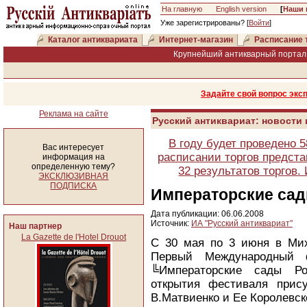
На главную
English version
[
Наши 
Уже зарегистрированы? [
Войти
]
Каталог антиквариата
Интернет-магазин
Расписание 
Крупнейший антикварный портал 
Задайте свой вопрос экс
Реклама на сайте
Русский антиквариат: новости
В году будет проведено 
Вас интересует
расписании торгов предста
информация на
определенную тему?
32 результатов торгов
ЭКСКЛЮЗИВНАЯ
ПОДПИСКА
Императорские сад
Дата публикации: 06.06.2008
Источник:
ИА "Русский антиквариат"
Наш партнер
La Gazette de l'Hotel Drouot
С 30 мая по 3 июня в Мих
Первый Международный фе
╚Императорские сады Ро
открытия фестиваля прису
В.Матвиенко и Ее Королевск