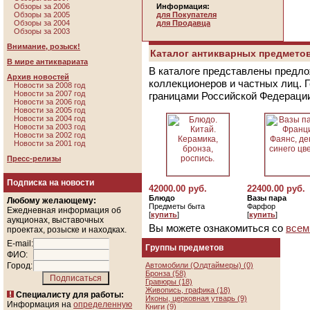
Обзоры за 2006
Информация:
Обзоры за 2005
для Покупателя
Обзоры за 2004
для Продавца
Обзоры за 2003
Внимание, розыск!
Каталог антикварных предметов
В мире антиквариата
В каталоге представлены предло
Архив новостей
коллекционеров и частных лиц. 
Новости за 2008 год
Новости за 2007 год
границами Российской Федераци
Новости за 2006 год
Новости за 2005 год
Новости за 2004 год
Новости за 2003 год
Новости за 2002 год
Новости за 2001 год
Пресс-релизы
Подписка на новости
42000.00 руб.
22400.00 руб.
Блюдо
Вазы пара
Любому желающему:
Предметы быта
Фарфор
Ежедневная информация об
[
купить
]
[
купить
]
аукционах, выставочных
Вы можете ознакомиться со
всем
проектах, розыске и находках.
E-mail:
Группы предметов
ФИО:
Город:
Автомобили (Олдтаймеры) (0)
Бронза (58)
Гравюры (18)
Живопись, графика (18)
Специалисту для работы:
Иконы, церковная утварь (9)
Информация на
определенную
Книги (9)