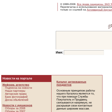
© 1999-2008.
Все права защищены. ЗАО 'Р
Перепечатка и использование материало
только со ссылкой на
Антикварный портал 
Имя:
Новости на портале
Каталог антикварных
Информ. агентство
предметов
Подписка на новости
Основным принципом работы
Наши партнеры
нашего Каталога является то,
Авторские права
что при помощи Службы
Банк фотографий
Покупатель и Продавец
Доска обьявлений
связываются напрямую, не
Новости с аукционов
раскрывая свои контактные
Обзоры за 2008
данные широким массам.
Обзоры за 2007