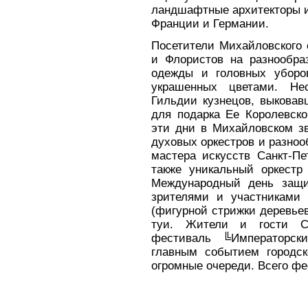
ландшафтные архитекторы и
Франции и Германии.
Посетители Михайловского 
и Флористов на разнообраз
одежды и головных уборо
украшенных цветами. Не
Гильдии кузнецов, выковав
для подарка Ее Королевско
эти дни в Михайловском зв
духовых оркестров и разноо
мастера искусств Санкт-Пе
также уникальный оркестр
Международный день защи
зрителями и участниками 
(фигурной стрижки деревье
туи. Жители и гости Са
фестиваль ╚Императорск
главным событием городс
огромные очереди. Всего фе