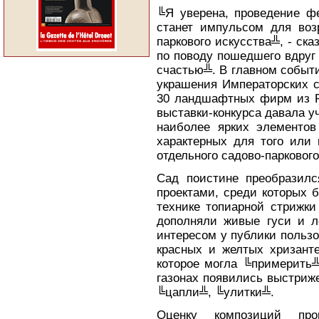
╚Я уверена, проведение ф
станет импульсом для воз
паркового искусства╩, - ск
по поводу пошедшего вдруг 
счастью╩. В главном событ
украшения Императорских с
30 ландшафтных фирм из Ро
выставки-конкурса давала 
наиболее ярких элементов 
характерных для того или 
отдельного садово-парковог
Сад поистине преобразил
проектами, среди которых 
технике топиарной стрижки
дополняли живые гуси и л
интересом у публики польз
красных и желтых хризанте
которое могла ╚примерить╩
газонах появились выстриж
╚цапли╩, ╚улитки╩.
Оценку композиций пр