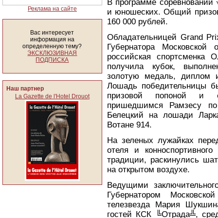
В программе соревнований 
Реклама на сайте
и юношеских. Общий призов
160 000 рублей.
Вас интересует
Обладательницей Grand Pri
информация на
Губернатора Московской 
определенную тему?
ЭКСКЛЮЗИВНАЯ
российская спортсменка 
ПОДПИСКА
получила кубок, выполне
золотую медаль, диплом 
Лошадь победительницы был
Наш партнер
призовой попоной и с
La Gazette de l'Hotel Drouot
пришедшимся Рамзесу по 
Белецкий на лошади Ларка
Вотане 914.
На зеленых лужайках перед
отеля и конноспортивног
традиции, раскинулись шат
на открытом воздухе.
Ведущими заключительного
Губернатором Московско
телезвезда Мария Шукшин
гостей КСК ╚Отрада╩, сре