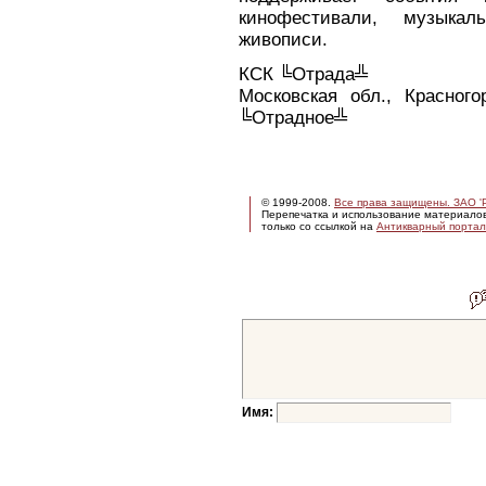
кинофестивали, музыкал
живописи.
КСК ╚Отрада╩
Московская обл., Красного
╚Отрадное╩
© 1999-2008.
Все права защищены. ЗАО 'Р
Перепечатка и использование материало
только со ссылкой на
Антикварный портал 
Имя: