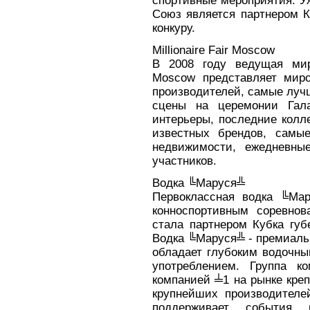
спортивные мероприятия. У
Союз является партнером К
конкуру.
Millionaire Fair Moscow
В 2008 году ведущая миро
Moscow представляет мир
производителей, самые луч
сцены на церемонии Гала
интерьеры, последние колл
известных брендов, самы
недвижимости, ежедневны
участников.
Водка ╚Маруся╩
Первоклассная водка ╚Мар
конноспортивным соревно
стала партнером Кубка губ
Водка ╚Маруся╩ - премиаль
обладает глубоким водочны
употреблением. Группа к
компанией ╧1 на рынке креп
крупнейших производителе
поддерживает события