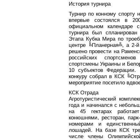
История турнира
Турнир по конному спорту 
впервые состоялся в 20
официальном календаре с
турнира был спланирован
Этапа Кубка Мира по трое
центре ╚Планерная╩, а 2-й
решено провести на Раменс
российских спортсмено
спортсмены Украины и Бело
10 субъектов Федерации.
конкуру собрал в КСК ╚Отр
мероприятие посетило вдвое
КСК Отрада
Агротуристический комплек
года и начинался с неболь
на 45 гектарах работае
конюшнями, ресторан, парк
номерами и единственны
лошадей. На базе КСК тре
числе члены Олимпийско