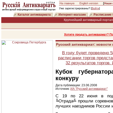
На главную
English version
[
Наши 
Уже зарегистрированы? [
Войти
]
Каталог антиквариата
Интернет-магазин
Расписание 
Крупнейший антикварный портал 
Хотите продать антиквариат? П
Русский антиквариат: новости
В году будет проведено 
расписании торгов предста
32 результатов торгов
Кубок губернато
конкуру
Дата публикации: 23.06.2008
Источник:
ИА "Русский антиквариат"
С 19 по 22 июня в подм
╚Отрада╩ прошли соревнов
лучших наездников России 