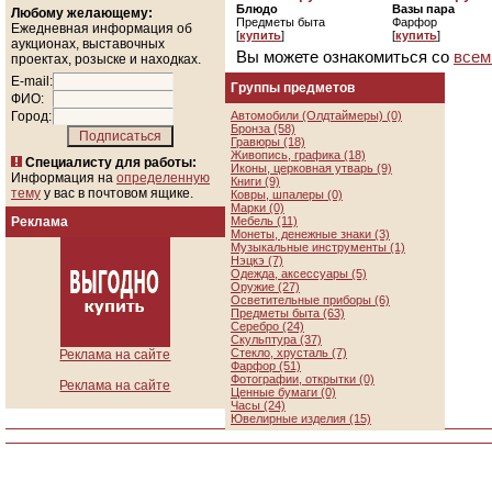
Блюдо
Вазы пара
Любому желающему:
Предметы быта
Фарфор
Ежедневная информация об
[
купить
]
[
купить
]
аукционах, выставочных
Вы можете ознакомиться со
всем
проектах, розыске и находках.
E-mail:
Группы предметов
ФИО:
Город:
Автомобили (Олдтаймеры) (0)
Бронза (58)
Гравюры (18)
Живопись, графика (18)
Специалисту для работы:
Иконы, церковная утварь (9)
Информация на
определенную
Книги (9)
тему
у вас в почтовом ящике.
Ковры, шпалеры (0)
Марки (0)
Реклама
Мебель (11)
Монеты, денежные знаки (3)
Музыкальные инструменты (1)
Нэцкэ (7)
Одежда, аксессуары (5)
Оружие (27)
Осветительные приборы (6)
Предметы быта (63)
Серебро (24)
Скульптура (37)
Стекло, хрусталь (7)
Реклама на сайте
Фарфор (51)
Фотографии, открытки (0)
Реклама на сайте
Ценные бумаги (0)
Часы (24)
Ювелирные изделия (15)