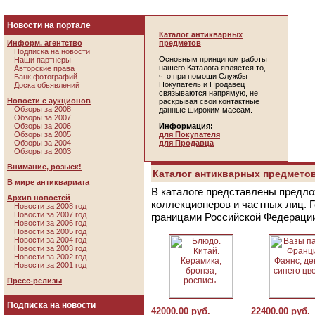
Новости на портале
Каталог антикварных
Информ. агентство
предметов
Подписка на новости
Основным принципом работы
Наши партнеры
нашего Каталога является то,
Авторские права
что при помощи Службы
Банк фотографий
Покупатель и Продавец
Доска обьявлений
связываются напрямую, не
Новости с аукционов
раскрывая свои контактные
Обзоры за 2008
данные широким массам.
Обзоры за 2007
Обзоры за 2006
Информация:
Обзоры за 2005
для Покупателя
Обзоры за 2004
для Продавца
Обзоры за 2003
Внимание, розыск!
Каталог антикварных предметов
В мире антиквариата
В каталоге представлены предло
Архив новостей
коллекционеров и частных лиц. 
Новости за 2008 год
Новости за 2007 год
границами Российской Федераци
Новости за 2006 год
Новости за 2005 год
Новости за 2004 год
Новости за 2003 год
Новости за 2002 год
Новости за 2001 год
Пресс-релизы
Подписка на новости
42000.00 руб.
22400.00 руб.