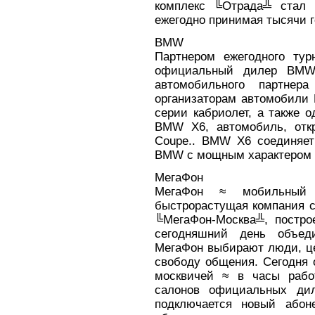
комплекс ╚Отрада╩ стал 
ежегодно принимая тысячи г
BMW
Партнером ежегодного тур
официальный дилер BMW 
автомобильного партнера
организаторам автомобили
серии кабриолет, а также о
BMW X6, автомобиль, откр
Coupe.. BMW X6 соединяет
BMW с мощным характером
МегаФон
МегаФон ≈ мобильный 
быстрорастущая компания с
╚МегаФон-Москва╩, постро
сегодняшний день объед
МегаФон выбирают люди, ц
свободу общения. Сегодня 
москвичей ≈ в часы рабо
салонов официальных дил
подключается новый абон