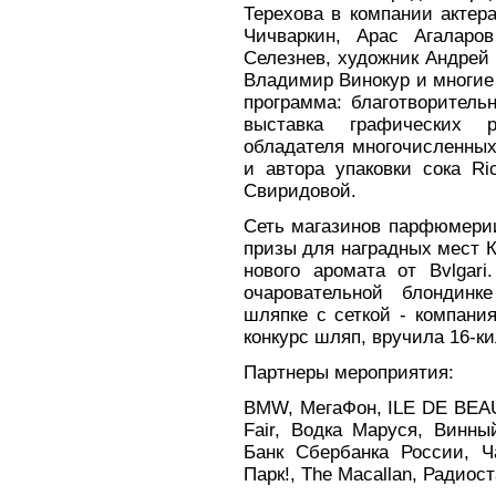
Терехова в компании актер
Чичваркин, Арас Агаларо
Селезнев, художник Андрей 
Владимир Винокур и многие
программа: благотворитель
выставка графических р
обладателя многочисленных
и автора упаковки сока Ri
Свиридовой.
Cеть магазинов парфюмерии
призы для наградных мест К
нового аромата от Bvlgari
очаровательной блондинк
шляпке с сеткой - компан
конкурс шляп, вручила 16-
Партнеры мероприятия:
BMW, МегаФон, ILE DE BEAUT
Fair, Водка Маруся, Винны
Банк Сбербанка России, Ч
Парк!, The Macallan, Радиос