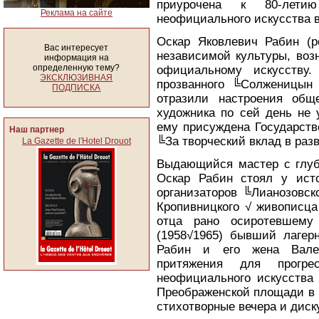
приурочена к 80-лети
Реклама на сайте
неофициального искусства в
Оскар Яковлевич Рабин (р
Вас интересует
независимой культуры, воз
информация на
определенную тему?
официальному искусству.
ЭКСКЛЮЗИВНАЯ
прозванного ╚Солженицын 
ПОДПИСКА
отразили настроения обще
художника по сей день не у
ему присуждена Государст
Наш партнер
╚За творческий вклад в раз
La Gazette de l'Hotel Drouot
Выдающийся мастер с глуб
Оскар Рабин стоял у ист
организаторов ╚Лианозовск
Кропивницкого √ живописца
отца рано осиротевшему
(1958√1965) бывший лагер
Рабин и его жена Вален
притяжения для прогре
неофициального искусства
Преображенской площади в 
стихотворные вечера и диск