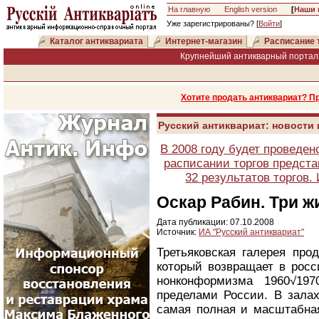
На главную
English version
[
Наши 
Уже зарегистрированы? [
Войти
]
Каталог антиквариата
Интернет-магазин
Расписание 
Крупнейший антикварный портал 
Хотите продать антиквариат? П
Русский антиквариат: новости
В 2008 году будет проведен
расписании торгов предста
32 результатов торгов
Оскар Рабин. Три ж
Дата публикации: 07.10.2008
Источник:
ИА "Русский антиквариат"
Третьяковская галерея про
который возвращает в росс
нонконформизма 1960√19
пределами России. В залах
самая полная и масштабная