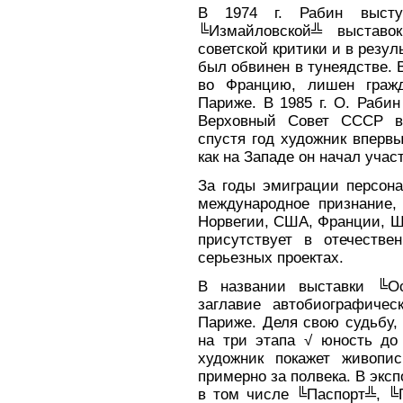
В 1974 г. Рабин высту
╚Измайловской╩ выставок
советской критики и в резу
был обвинен в тунеядстве. В
во Францию, лишен граж
Париже. В 1985 г. О. Раби
Верховный Совет СССР ве
спустя год художник впервы
как на Западе он начал учас
За годы эмиграции персона
международное признание, 
Норвегии, США, Франции, Ш
присутствует в отечествен
серьезных проектах.
В названии выставки ╚Ос
заглавие автобиографичес
Париже. Деля свою судьбу,
на три этапа √ юность до 
художник покажет живопи
примерно за полвека. В экс
в том числе ╚Паспорт╩, ╚