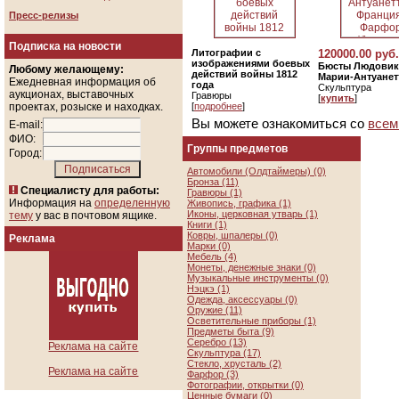
Пресс-релизы
Подписка на новости
Литографии с
120000.00 руб.
изображениями боевых
Бюсты Людовика
Любому желающему:
действий войны 1812
Марии-Антуанет
Ежедневная информация об
года
Скульптура
аукционах, выставочных
Гравюры
[
купить
]
проектах, розыске и находках.
[
подробнее
]
Вы можете ознакомиться со
всем
E-mail:
ФИО:
Группы предметов
Город:
Автомобили (Олдтаймеры) (0)
Бронза (11)
Специалисту для работы:
Гравюры (1)
Информация на
определенную
Живопись, графика (1)
Иконы, церковная утварь (1)
тему
у вас в почтовом ящике.
Книги (1)
Ковры, шпалеры (0)
Реклама
Марки (0)
Мебель (4)
Монеты, денежные знаки (0)
Музыкальные инструменты (0)
Нэцкэ (1)
Одежда, аксессуары (0)
Оружие (11)
Осветительные приборы (1)
Предметы быта (9)
Серебро (13)
Реклама на сайте
Скульптура (17)
Стекло, хрусталь (2)
Реклама на сайте
Фарфор (3)
Фотографии, открытки (0)
Ценные бумаги (0)