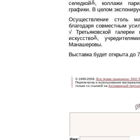
селедкой╩, коллажи пар
графики. В целом экспониру
Осуществление столь ма
благодаря совместным усил
√ Третьяковской галереи
искусство╩, учредителя
Манашеровы.
Выставка будет открыта до 
© 1999-2008.
Все права защищены. ЗАО 'Р
Перепечатка и использование материало
только со ссылкой на
Антикварный портал 
Имя: