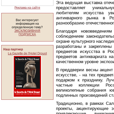
Эта ведущая выставка отече
предоставляет уникаль
Реклама на сайте
любителям искусства уви
антикварного рынка в Р
Вас интересует
разнообразию отечественног
информация на
определенную тему?
Благодаря нововведения
ЭКСКЛЮЗИВНАЯ
ПОДПИСКА
соблюдением законодатель
охране культурного наследи
разработаны и закреплены 
Наш партнер
предметов искусства в Ро
La Gazette de l'Hotel Drouot
предметов антиквариата на
качественном уровне экспоз
В преддверии весны акцент
искусстве, - на тех предме
подарком к празднику. Лу
частные коллекции Ро
великолепные собрания ю
подлинных произведений ст
Традиционно, в рамках Сал
проекты, акцентирующие 
привлекающие внимани