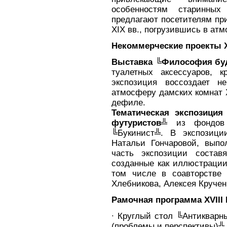
особенностям старинны
предлагают посетителям пр
XIX вв., погрузившись в ат
Некоммерческие проекты X
Выставка ╚Философия бу
туалетных аксессуаров, к
экспозиция воссоздает н
атмосферу дамских комнат X
дефиле.
Тематическая экспозиция
футуристов╩
из фондов о
╚Букинист╩. В экспозици
Натальи Гончаровой, выпо
часть экспозиции состав
созданные как иллюстрации
том числе в соавторстве
Хлебникова, Алексея Кручен
Рамочная программа XVIII 
∙ Круглый стол ╚Антикварны
(проблемы и перспективы)╩