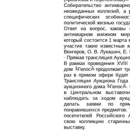
Собирательство антикварн
неожиданных коллизий, а 
специфических особенно
политической жизнью госуда
Ответ на вопрос, каковы
антикварном книжном мир
который состоится 1 марта 
участие такие известные к
Венгеров, О. В. Лукашин, Е.
∙ Прямая трансляция Аукцио
В рамках проведения XVIII
дом ╚Гелос╩ продолжает тр
раз в прямом эфире будет 
Трансляция Аукциона Года 
аукционного дома ╚Гелос╩. 
в Центральном выставоч
наблюдать за ходом аукци
делать заявки по пря
понравившихся предметов. 
посетителей Российского 
свою коллекцию старинны
выставку.