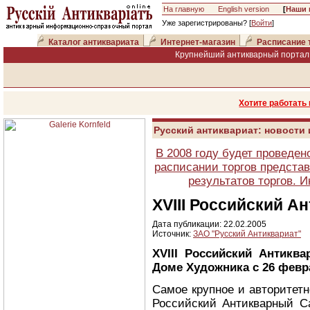
На главную
English version
[
Наши 
Уже зарегистрированы? [
Войти
]
Каталог антиквариата
Интернет-магазин
Расписание 
Крупнейший антикварный портал 
Хотите работать
Русский антиквариат: новости
В 2008 году будет проведен
расписании торгов представ
результатов торгов. 
XVIII Российский 
Дата публикации: 22.02.2005
Источник:
ЗАО "Русский Антиквариат"
XVIII Российский Антикв
Доме Художника с 26 февра
Самое крупное и авторитетн
Российский Антикварный Са