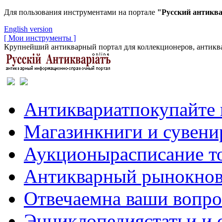
Для пользования инструментами на портале
"Русский антикв
English version
[ Мои инструменты ]
Крупнейший антикварный портал для коллекционеров, антиква
Антиквариат
покупайте 
Магазин
книги и сувен
Аукционы
расписание т
Антикварный рынок
нов
Отвечаем
на ваши вопр
Энциклопедия
статьи и