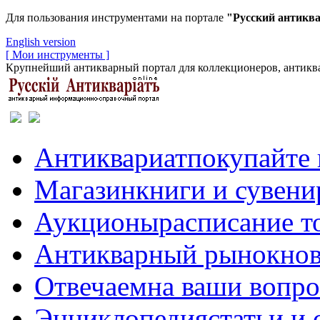
Для пользования инструментами на портале
"Русский антикв
English version
[ Мои инструменты ]
Крупнейший антикварный портал для коллекционеров, антиква
Антиквариат
покупайте 
Магазин
книги и сувен
Аукционы
расписание т
Антикварный рынок
нов
Отвечаем
на ваши вопр
Энциклопедия
статьи и