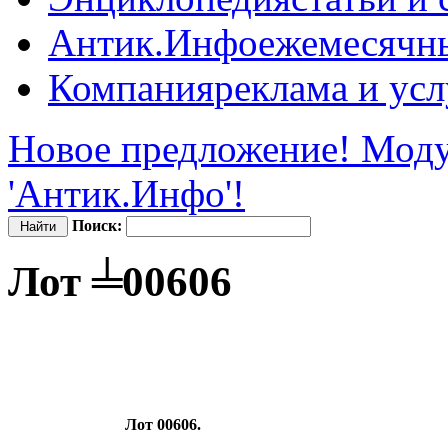
Антик.Инфо
ежемесячн
Компания
реклама и усл
Новое предложение! Моду
'Антик.Инфо'!
Поиск:
Лот ╧00606
Лот 00606.