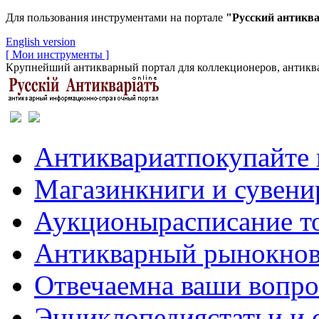
Для пользования инструментами на портале
"Русский антикв
English version
[ Мои инструменты ]
Крупнейший антикварный портал для коллекционеров, антиква
Антиквариат
покупайте 
Магазин
книги и сувен
Аукционы
расписание т
Антикварный рынок
нов
Отвечаем
на ваши вопр
Энциклопедия
статьи и