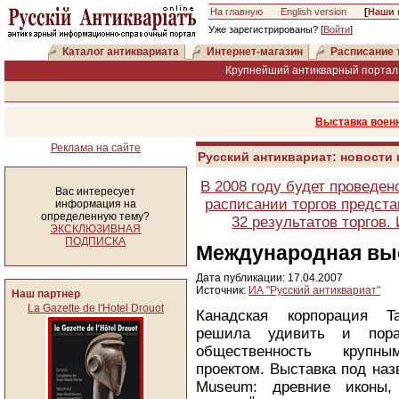
На главную
English version
[
Наши 
Уже зарегистрированы? [
Войти
]
Каталог антиквариата
Интернет-магазин
Расписание 
Крупнейший антикварный портал 
Выставка военн
Реклама на сайте
Русский антиквариат: новости
В 2008 году будет проведен
Вас интересует
расписании торгов предста
информация на
определенную тему?
32 результатов торгов
ЭКСКЛЮЗИВНАЯ
ПОДПИСКА
Международная выс
Дата публикации: 17.04.2007
Источник:
ИА "Русский антиквариат"
Наш партнер
La Gazette de l'Hotel Drouot
Канадская корпорация T
решила удивить и пора
общественность крупн
проектом. Выставка под наз
Museum: древние иконы, 