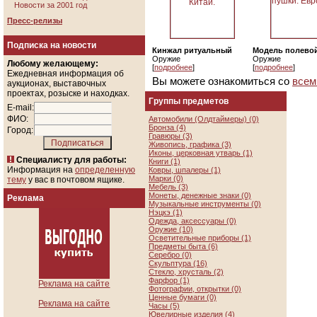
Новости за 2001 год
Пресс-релизы
Подписка на новости
Кинжал ритуальный
Модель полево
Оружие
Оружие
Любому желающему:
[
подробнее
]
[
подробнее
]
Ежедневная информация об
Вы можете ознакомиться со
всем
аукционах, выставочных
проектах, розыске и находках.
Группы предметов
E-mail:
ФИО:
Автомобили (Олдтаймеры) (0)
Бронза (4)
Город:
Гравюры (3)
Живопись, графика (3)
Иконы, церковная утварь (1)
Специалисту для работы:
Книги (1)
Информация на
определенную
Ковры, шпалеры (1)
Марки (0)
тему
у вас в почтовом ящике.
Мебель (3)
Монеты, денежные знаки (0)
Реклама
Музыкальные инструменты (0)
Нэцкэ (1)
Одежда, аксессуары (0)
Оружие (10)
Осветительные приборы (1)
Предметы быта (6)
Серебро (0)
Скульптура (16)
Стекло, хрусталь (2)
Фарфор (1)
Реклама на сайте
Фотографии, открытки (0)
Ценные бумаги (0)
Реклама на сайте
Часы (5)
Ювелирные изделия (4)