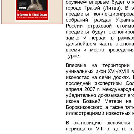
оружие╩ впервые будет от
городе Тракай (Литва). В
предметы коллекциониров
собраний граждан Украин
России страховой стоим
предметы будут экспониро
замке √ первая в рамка
дальнейшем часть экспона
время и место проведения
турне.
Впервые на территории 
уникальных икон XVI√XVIII 
иконостас на семи досках.
последней экспертизы Сол
апреля 2007 г. международн
убедительно доказывают ег
икона Божьей Матери на 
Боровиковского, а также пят
иллюстрациями известных 
В экспозицию включены 
периода от VIII в. до н. 