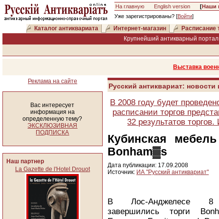
На главную
English version
[
Наши 
Уже зарегистрированы? [
Войти
]
Каталог антиквариата
Интернет-магазин
Расписание 
Крупнейший антикварный портал 
Выставка военн
Реклама на сайте
Русский антиквариат: новости
В 2008 году будет проведен
Вас интересует
расписании торгов предста
информация на
определенную тему?
32 результатов торгов
ЭКСКЛЮЗИВНАЯ
ПОДПИСКА
Кубинская мебель
Bonham▓s
Наш партнер
Дата публикации: 17.09.2008
La Gazette de l'Hotel Drouot
Источник:
ИА "Русский антиквариат"
В Лос-Анджелесе 8 
завершились торги Bon