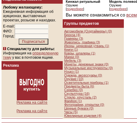
Кинжал ритуальный
Модель полево
Оружие
Оружие
Любому желающему:
[
подробнее
]
[
подробнее
]
Ежедневная информация об
Вы можете ознакомиться со
всем
аукционах, выставочных
проектах, розыске и находках.
Группы предметов
E-mail:
ФИО:
Автомобили (Олдтаймеры) (0)
Бронза (4)
Город:
Гравюры (3)
Живопись, графика (3)
Иконы, церковная утварь (1)
Специалисту для работы:
Книги (1)
Информация на
определенную
Ковры, шпалеры (1)
Марки (0)
тему
у вас в почтовом ящике.
Мебель (3)
Монеты, денежные знаки (0)
Реклама
Музыкальные инструменты (0)
Нэцкэ (1)
Одежда, аксессуары (0)
Оружие (10)
Осветительные приборы (1)
Предметы быта (6)
Серебро (0)
Скульптура (16)
Стекло, хрусталь (2)
Фарфор (1)
Реклама на сайте
Фотографии, открытки (0)
Ценные бумаги (0)
Реклама на сайте
Часы (5)
Ювелирные изделия (4)