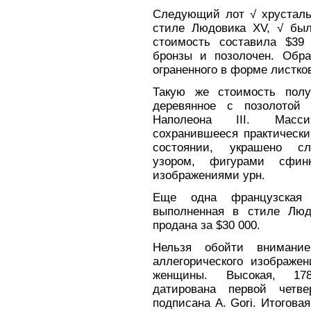
Следующий лот √ хрусталь
стиле Людовика XV, √ был
стоимость составила $39 
бронзы и позолочен. Обра
ограненного в форме листко
Такую же стоимость полу
деревянное с позолотой 
Наполеона III. Масси
сохранившееся практически
состоянии, украшено с
узором, фигурами сфин
изображениями урн.
Еще одна французская 
выполненная в стиле Люд
продана за $30 000.
Нельзя обойти внимание
аллегорического изображе
женщины. Высокая, 178
датирована первой чет
подписана A. Gori. Итогова