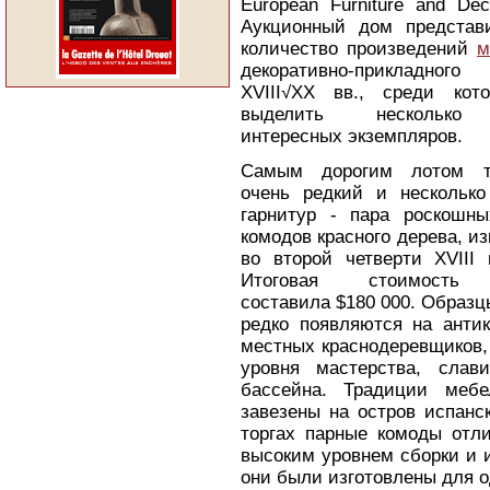
European Furniture and Deco
Аукционный дом представ
количество произведений
м
декоративно-прикладного
XVIII√XX вв., среди кот
выделить несколько
интересных экземпляров.
Самым дорогим лотом т
очень редкий и нескольк
гарнитур - пара роскошн
комодов красного дерева, и
во второй четверти XVIII 
Итоговая стоимость 
составила $180 000. Образц
редко появляются на анти
местных краснодеревщиков, 
уровня мастерства, слав
бассейна. Традиции мебе
завезены на остров испанс
торгах парные комоды отли
высоким уровнем сборки и 
они были изготовлены для о