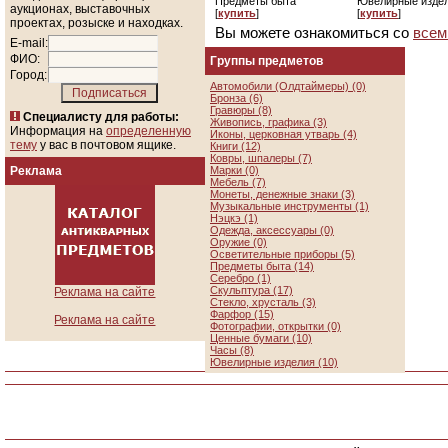
Предметы быта
Ювелирные изде
аукционах, выставочных
[
купить
]
[
купить
]
проектах, розыске и находках.
Вы можете ознакомиться со
всем
E-mail:
ФИО:
Группы предметов
Город:
Автомобили (Олдтаймеры) (0)
Бронза (6)
Гравюры (8)
Специалисту для работы:
Живопись, графика (3)
Информация на
определенную
Иконы, церковная утварь (4)
тему
у вас в почтовом ящике.
Книги (12)
Ковры, шпалеры (7)
Реклама
Марки (0)
Мебель (7)
Монеты, денежные знаки (3)
Музыкальные инструменты (1)
Нэцкэ (1)
Одежда, аксессуары (0)
Оружие (0)
Осветительные приборы (5)
Предметы быта (14)
Серебро (1)
Скульптура (17)
Реклама на сайте
Стекло, хрусталь (3)
Фарфор (15)
Реклама на сайте
Фотографии, открытки (0)
Ценные бумаги (10)
Часы (8)
Ювелирные изделия (10)