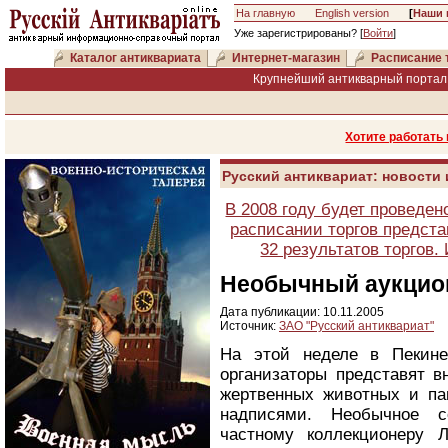
На главную
English version
[
Наши 
Уже зарегистрированы? [
Войти
]
Каталог антиквариата
Интернет-магазин
Расписание 
Крупнейший антикварный портал 
Хотите работать
Русский антиквариат: новости
В 2008 году будет проведен
расписании торгов предста
32 результатов торгов
Необычный аукцио
Дата публикации: 10.11.2005
Источник:
ЗАО "Русский антиквариат"
На этой неделе в Пекине
организаторы представят в
жертвенных животных и па
надписями. Необычное с
частному коллекционеру 