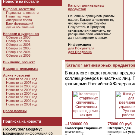
Новости на портале
Каталог антикварных
Информ. агентство
предметов
Подписка на новости
Основным принципом работы
Наши партнеры
нашего Каталога является то,
Авторские права
что при помощи Службы
Банк фотографий
Покупатель и Продавец
Доска обьявлений
связываются напрямую, не
Новости с аукционов
раскрывая свои контактные
Обзоры за 2008
данные широким массам.
Обзоры за 2007
Обзоры за 2006
Информация:
Обзоры за 2005
для Покупателя
Обзоры за 2004
для Продавца
Обзоры за 2003
Внимание, розыск!
Каталог антикварных предметов
В мире антиквариата
В каталоге представлены предло
Архив новостей
коллекционеров и частных лиц. 
Новости за 2008 год
Новости за 2007 год
границами Российской Федераци
Новости за 2006 год
Новости за 2005 год
Новости за 2004 год
Новости за 2003 год
Новости за 2002 год
Новости за 2001 год
Пресс-релизы
Подписка на новости
┬1300000.00
75000.00 руб.
Коллекция старинных
Шкатулка для
Любому желающему:
спичечниц.
ювелирных укр
Ежедневная информация об