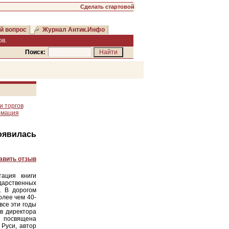
Сделать стартовой
й вопрос
Журнал Антик.Инфо
в.
Поиск:
и торгов
рмация
оявилась
авить отзыв
тация книги
дарственных
. В дорогом
олее чем 40-
все эти годы
в директора
 посвящена
Руси, автор