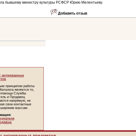
ила бывшему министру культуры РСФСР Юрию Мелентьеву.
Добавить отзыв
г антикварных
тов
ым принципом работы
Каталога является то,
и помощи Службы
тель и Продавец
аются напрямую, не
вая свои контактные
 широким массам.
мация:
купателя
одавца
г антикварных предметов.