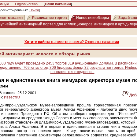
авную
English version
[
Наши вакансии
]
арегистрированы? [
Войти
]
нет-магазин
Расписание торгов
Новости и обзоры
Задай сво
рупнейший антикварный портал для коллекционеров, антикваров и арт-дилеро
Хотите работать вместе с нами? Открыты вакансии
ий антиквариат: новости и обзоры рынка.
008 году будет проведено 2453 торгов 319 аукционными домами. В расписани
редставлено: 709 каталогов, 306 бидовых форм, 32 результатов торгов. Инфо
пополняется ежедневно.
я и единственная книга мемуаров директора музея п
сии
бликации: 25.12.2001
Доб
к:
Известия
димиро-Суздальском музее-заповеднике прошла торжественная презен
ов генерального директора музея Алисы Аксеновой - лауреата двух госу
 и премии Президента РФ. Об этом сообщает корреспондент "Известий"
, изданном на средства Фонда Сороса и местных спонсоров, описывается б
история становления Владимиро-Суздальского музея-заповедника, который 
ляла Алиса Аксенова. Это первая и единственная в стране книга мемуаро
 заявил автор на презентации. Книгу, значительная часть которой
овлению памятников архитектуры белокаменного зодчества средневековой 