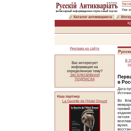
На гл
Уже з
Каталог антиквариата
Интер
К
Реклама на сайте
Русск
В 2
Вас интересует
п
информация на
определенную тему?
ЭКСКЛЮЗИВНАЯ
Перва
ПОДПИСКА
в Рос
Дата пу
Источни
Наш партнер
Во Вла
La Gazette de l'Hotel Drouot
мемуар
премий
издании
летняя 
возглав
музея,
восстан