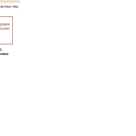
частных лиц.
б.
 пано