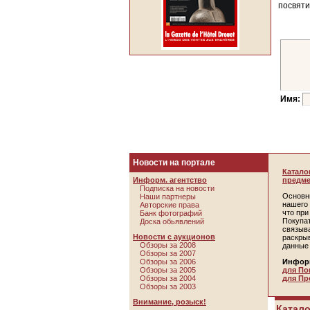
посвят
Имя:
Новости на портале
Катало
Информ. агентство
предме
Подписка на новости
Основн
Наши партнеры
нашего 
Авторские права
что пр
Банк фотографий
Покупа
Доска обьявлений
связыв
Новости с аукционов
раскры
Обзоры за 2008
данные
Обзоры за 2007
Обзоры за 2006
Инфор
Обзоры за 2005
для По
Обзоры за 2004
для Пр
Обзоры за 2003
Внимание, розыск!
Катало