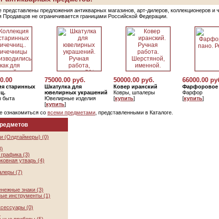
е представлены предложения антикварных магазинов, арт-дилеров, коллекционеров и 
я Продавцов не ограничивается границами Российской Федерации.
0.00
75000.00 руб.
50000.00 руб.
66000.00 ру
ия старинных
Шкатулка для
Ковер иранский
Фарфоровое
ц.
ювелирных украшений
Ковры, шпалеры
Фарфор
 быта
Ювелирные изделия
[
купить
]
[
купить
]
[
купить
]
е ознакомиться со
всеми предметами
, представленными в Каталоге.
предметов
и (Олдтаймеры) (0)
8)
графика (3)
ковная утварь (4)
алеры (7)
нежные знаки (3)
ые инструменты (1)
ксессуары (0)
)