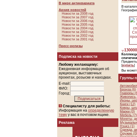
В мире антиквариата
В каталог
Архив новостей
Географи
Новости за 2008 год
Новости за 2007 год
Новости за 2006 год
Новости за 2005 год
Новости за 2004 год
Новости за 2003 год
Новости за 2002 год
Новости за 2001 год
Пресс-релизы
┬130000
Коллекц
Подписка на новости
спичечни
Предметы
Любому желающему:
[
купить
]
Ежедневная информация об
Вы может
аукционах, выставочных
проектах, розыске и находках.
Группы 
E-mail:
Автомобил
ФИО:
Бронза (6)
Город:
Гравюры (
Живопись, 
Иконы, цер
Книги (12)
Специалисту для работы:
Ковры, шп
Информация на
определенную
Марки (0)
тему
у вас в почтовом ящике.
Мебель (7)
Монеты, де
Реклама
Музыкальн
Нэцкэ (1)
Одежда, а
Оружие (0