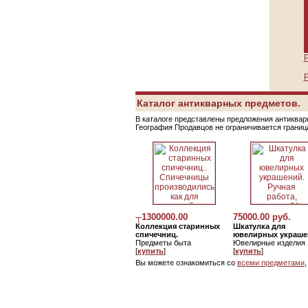
Р
Р
Каталог антикварных предметов.
В каталоге представлены предложения антикварн
География Продавцов не ограничивается грани
┬1300000.00
75000.00 руб.
Коллекция старинных
Шкатулка для
спичечниц.
ювелирных украше
Предметы быта
Ювелирные изделия
[
купить
]
[
купить
]
Вы можете ознакомиться со
всеми предметами