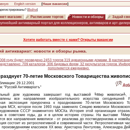
авную
English version
[
Наши вакансии
]
арегистрированы? [
Войти
]
нет-магазин
Расписание торгов
Новости и обзоры
Задай сво
рупнейший антикварный портал для коллекционеров, антикваров и арт-дилеро
Хотите работать вместе с нами? Открыты вакансии
ий антиквариат: новости и обзоры рынка.
008 году будет проведено 2453 торгов 319 аукционными домами. В расписани
редставлено: 709 каталогов, 306 бидовых форм, 32 результатов торгов. Инфо
пополняется ежедневно.
разднует 70-летие Московского Товарищества живопи
бликации: 29.12.2001
Доб
к: "Русскiй Антикварiатъ"
льный дом художника завершает год выставкой ╚Мир живописи╩, 
авлены все направления изобразительного искусства сегодняшней Р
ная экспозиция приурочена к празднованию 70-летия Московского Т
цев МСХ, которое после 1993 года заменило Секцию живописи Московског
художников СССР знаменитого МОСХа. История этой организации отрази
тва в советские годы, да и в целом историю страны. На выставке ╚Ми
тся все направления живописи - от реализма до постмодернизма и новейш
ция состоит из ретроспективной и современной части. Ретроспективная ча
 произведениями классиков XX века: Аристарха Лентулова, Александра Де