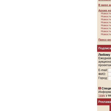
В мире а
Архив н
Новости
Новости
Новости
Новости
Новости
Новости
Новости
Новости
Пресс-р
Подписк
Любому
Ежеднев
аукциона
проектах
E-mail:
ФИО:
Город:
Специ
Информ
тему
у в
Реклам