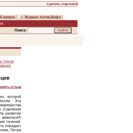
Сделать стартовой
й вопрос
Журнал Антик.Инфо
в.
Поиск:
и торгов
рмация
сцев
авить отзыв
на которой
оссии. Эта
оварищества
о отделения
ла развитие
р живописи╩
их течений.
сть порадует
йнеки, Петра