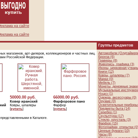
еклама на сайте
еклама на сайте
Группы предметов
Автомобили (Олдтаймеры
ых магазинов, арт-дилеров, коллекционеров и частных лиц.
Бронза (6)
цами Российской Федерации.
Гравюры (8)
Живопись, графика (3)
Иконы, церковная утварь
Книги (12)
Ковры, шпалеры (7)
Марки (0)
Мебель (7)
Монеты, денежные знаки 
Музыкальные инструмен
Нэцкэ (1)
50000.00 руб.
66000.00 руб.
Одежда, аксессуары (0)
Оружие (0)
Ковер иранский
Фарфоровое пано
Осветительные приборы 
ний
Ковры, шпалеры
Фарфор
Предметы быта (14)
[
купить
]
[
купить
]
Серебро (1)
Скульптура (17)
, представленными в Каталоге.
Стекло, хрусталь (3)
Фарфор (15)
Фотографии, открытки (0
Ценные бумаги (10)
Часы (8)