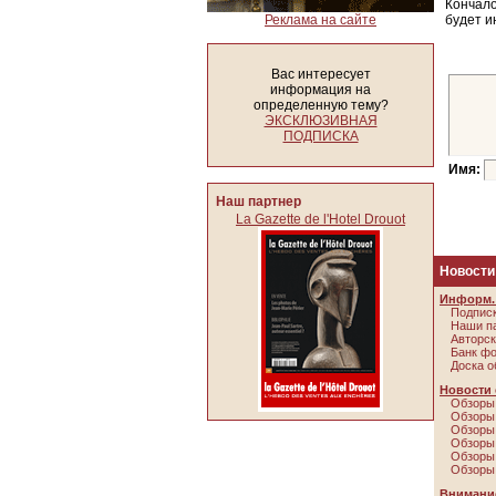
Кончало
Реклама на сайте
будет и
Вас интересует
информация на
определенную тему?
ЭКСКЛЮЗИВНАЯ
ПОДПИСКА
Имя:
Наш партнер
La Gazette de l'Hotel Drouot
Новости
Информ. 
Подписк
Наши п
Авторск
Банк ф
Доска о
Новости 
Обзоры 
Обзоры 
Обзоры 
Обзоры 
Обзоры 
Обзоры 
Внимание