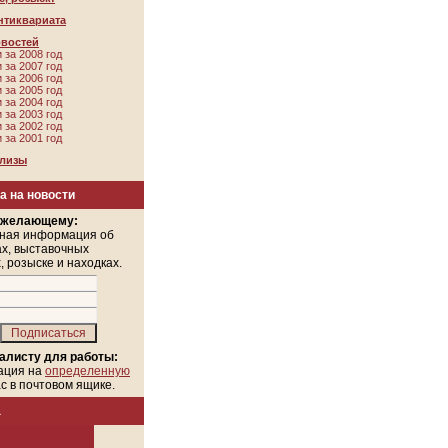
нтиквариата
овостей
 за 2008 год
 за 2007 год
 за 2006 год
 за 2005 год
 за 2004 год
 за 2003 год
 за 2002 год
 за 2001 год
елизы
а на новости
 желающему:
ная информация об
х, выставочных
, розыске и находках.
алисту для работы:
ация на
определенную
ас в почтовом ящике.
а