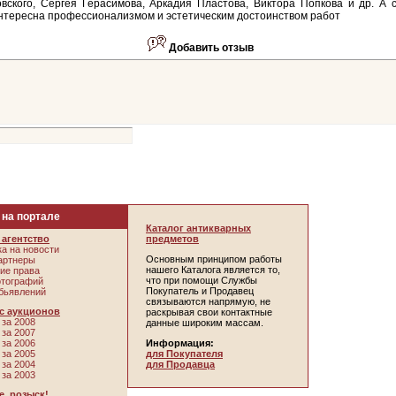
вского, Сергея Герасимова, Аркадия Пластова, Виктора Попкова и др. А 
нтересна профессионализмом и эстетическим достоинством работ
Добавить отзыв
 на портале
Каталог антикварных
агентство
предметов
а на новости
Основным принципом работы
артнеры
нашего Каталога является то,
ие права
что при помощи Службы
отографий
Покупатель и Продавец
бьявлений
связываются напрямую, не
с аукционов
раскрывая свои контактные
за 2008
данные широким массам.
за 2007
за 2006
Информация:
за 2005
для Покупателя
за 2004
для Продавца
за 2003
, розыск!