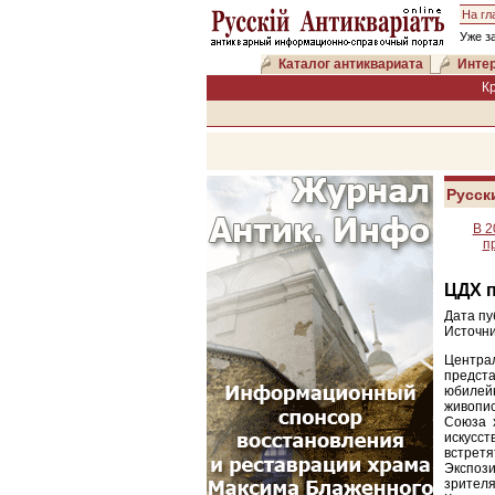
На гл
Уже з
Каталог антиквариата
Интер
К
Русск
В 2
п
ЦДХ п
Дата пу
Источни
Центра
предст
юбилей
живопис
Союза 
искусс
встретя
Экспози
зрителя