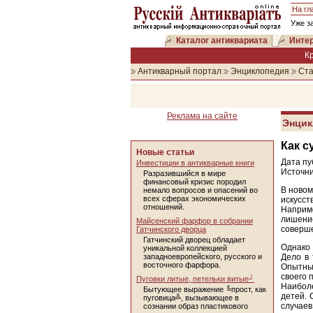
На гл
Уже з
Каталог антиквариата
Интер
К
Антикварный портал
Энциклопедия
Ста
Реклама на сайте
Энцик
Как с
Новые статьи
Дата пу
Инвестиции в антикварные книги
Источни
Разразившийся в мире
финансовый кризис породил
В новом
немало вопросов и опасений во
всех сферах экономических
искусст
отношений.
Наприм
лишение
Майсенский фарфор в собрании
соверше
Гатчинского дворца
Гатчинский дворец обладает
Однако
уникальной коллекцией
западноевропейского, русского и
Дело в 
восточного фарфора.
Опытный
своего 
Пуговки литые, петельки витые┘
Наиболе
Бытующее выражение ╚прост, как
детей. 
пуговица╩, вызывающее в
случаев
сознании образ пластикового