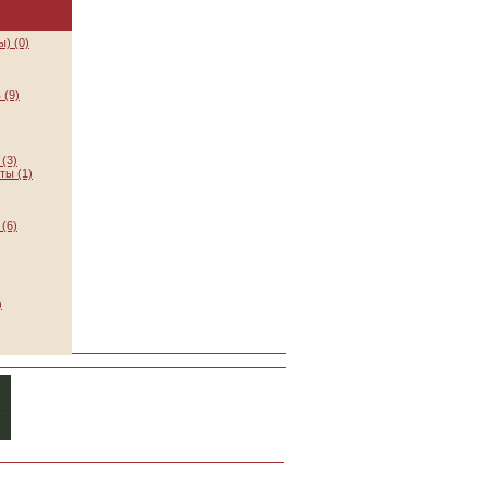
) (0)
 (9)
(3)
ты (1)
(6)
)