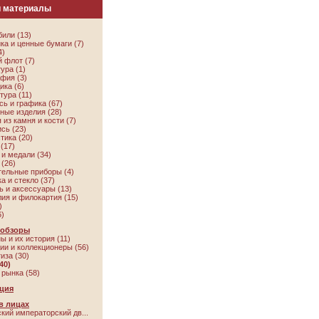
и материалы
или (13)
ка и ценные бумаги (7)
4)
 флот (7)
ура (1)
фия (3)
ика (6)
тура (11)
ь и графика (67)
ые изделия (28)
 из камня и кости (7)
сь (23)
тика (20)
(17)
и медали (34)
(26)
ельные приборы (4)
а и стекло (37)
ь и аксессуары (13)
ия и филокартия (15)
)
6)
 обзоры
ы и их история (11)
ии и коллекционеры (56)
иза (30)
40)
рынка (58)
ция
в лицах
кий императорский дв...