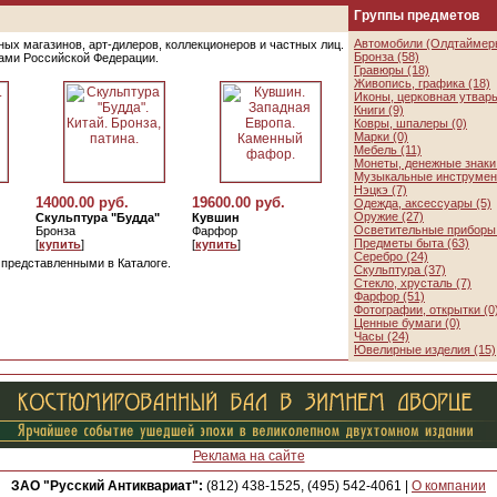
Группы предметов
Автомобили (Олдтаймеры
ых магазинов, арт-дилеров, коллекционеров и частных лиц.
Бронза (58)
цами Российской Федерации.
Гравюры (18)
Живопись, графика (18)
Иконы, церковная утварь
Книги (9)
Ковры, шпалеры (0)
Марки (0)
Мебель (11)
Монеты, денежные знаки 
Музыкальные инструмен
Нэцкэ (7)
14000.00 руб.
19600.00 руб.
Одежда, аксессуары (5)
Оружие (27)
Скульптура "Будда"
Кувшин
Осветительные приборы 
Бронза
Фарфор
Предметы быта (63)
[
купить
]
[
купить
]
Серебро (24)
, представленными в Каталоге.
Скульптура (37)
Стекло, хрусталь (7)
Фарфор (51)
Фотографии, открытки (0
Ценные бумаги (0)
Часы (24)
Ювелирные изделия (15)
Реклама на сайте
ЗАО "Русский Антиквариат":
(812) 438-1525, (495) 542-4061
|
О компании