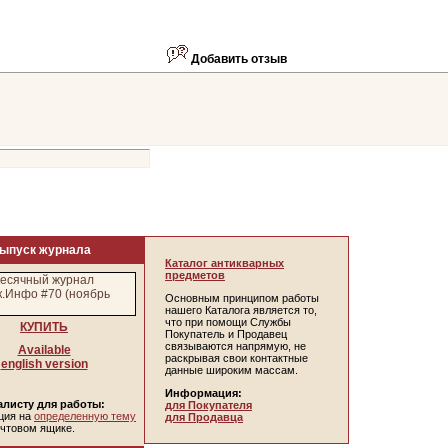
Добавить отзыв
ыпуск журнала
Каталог антикварных
предметов
Основным принципом работы
нашего Каталога является то,
что при помощи Службы
КУПИТЬ
Покупатель и Продавец
связываются напрямую, не
Available
раскрывая свои контактные
english version
данные широким массам.
Информация:
листу для работы:
для Покупателя
ция на
определенную тему
для Продавца
очтовом ящике.