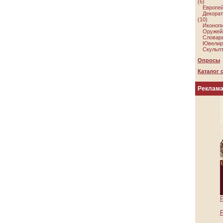
(6)
Европей
Декорат
(10)
Иконопи
Оружейн
Словарь
Ювелир
Скульпт
Опросы
Каталог 
Реклам
Р
Р