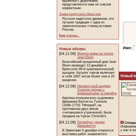
кружочка с дырочками,
представляется нам не совсем
корректным.
Знаки кадетского братства
Русское кадетское движение, его
лучшие традиции √ одна из
замечательных станиц истории
России.
Еще статьи...
Имя:
Новые обзоры
[04.12.08]
Монеты мира на торгах
Jean Elsen
Бельгийский аукционный дом Jean
Elsen проведет 13 декабря в
Брюсселе 98-й нумизматический
аукцион. Каталог торгов включает
Новый в
в себя 1897 лотов более чем в 20
разделах.
[04.12.08]
Неизвестный шедевр
Тьеполо продан с
превышением эстимейта
Картина итальянского художника
Джованни Баттисты Тьеполо
(1696-1770) ╚Флора╩, на
протяжении двух веков
считавшаяся утраченной, была
продана на торгах Chrisrtie's.
[04.12.08]
Петербург увидит
Специа
Джакометти
Информа
у вас в п
В Эрмитаже 5 декабря откроется
выставка работ знаменитого