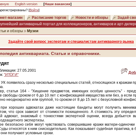
авную
English version
[
Наши вакансии
]
арегистрированы? [
Войти
]
нет-магазин
Расписание торгов
Новости и обзоры
Задай сво
рупнейший антикварный портал для коллекционеров, антикваров и арт-дилеро
тьи и обзоры
Музеи
Задайте свой вопрос экспертам и специалистам антикварного рынка
лопедия антиквариата. Статьи и справочники.
удят
бликации: 27.05.2001
Доб
к:
"ИТОГИ"
 УК появилось сразу несколько специальных статей, относящихся к кражам 
ва.
ер, статья 164 - "Хищение предметов, имеющих особую ценность" - пред
 свободы сроком от 6 до 10 лет с конфискацией имущества или без, а если 
но неоднократно или группой, то сроком от 8 до 15 лет с безусловной конфи
 при хороших адвокатах даже настоящие бандиты могут получить минима
том, что срок зависит от стоимости похищенного. А стоимость эту определ
 адвокат, знакомый с тонкостями экспертной оценки, всегда добьется в
подзащитного экспертизы.
е безопасно себя могут чувствовать совершившие кражи матери-одиночки 
Суды относятся к ним снисходительно. Как показывает судебная практика, в
 они получают условные сроки.