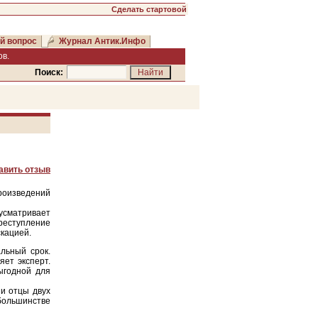
Сделать стартовой
й вопрос
Журнал Антик.Инфо
в.
Поиск:
авить отзыв
произведений
усматривает
преступление
скацией.
льный срок.
яет эксперт.
ыгодной для
и отцы двух
 большинстве