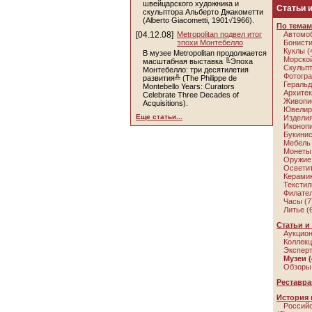
швейцарского художника и
Статьи 
скульптора Альберто Джакометти
(Alberto Giacometti, 1901√1966).
По темам
[04.12.08]
Metropolitan подвел итог
Автомоб
эпохи Монтебелло
Бонисти
Куклы (
В музее Metropolitan продолжается
Морской
масштабная выставка ╚Эпоха
Скульпт
Монтебелло: три десятилетия
Фотогра
развития╩ (The Philippe de
Геральд
Montebello Years: Curators
Архитек
Celebrate Three Decades of
Живопис
Acquisitions).
Ювелирн
Еще статьи...
Изделия
Иконопи
Букинис
Мебель 
Монеты 
Оружие 
Осветит
Керамик
Текстил
Филател
Часы (7
Литье (
Статьи и
Аукцион
Коллекц
Эксперт
Музеи (
Обзоры 
Реставра
История 
Российс