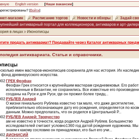
авную
English version
[
Наши вакансии
]
арегистрированы? [
Войти
]
нет-магазин
Расписание торгов
Новости и обзоры
Задай сво
рупнейший антикварный портал для коллекционеров, антикваров и арт-дилеро
ория в лицах
Иконописцы
отите продать антиквариат? Продавайте через Каталог антикварных предм
лопедия антиквариата. Статьи и справочники.
описцы
сколько имен мастеров-иконописцев сохранила для нас история. Их наследи
 фонд древнерусского искусства.
002
ГРЕК Феофан
Феофан Грек относится к крупнейшим мастерам средневековья. Его работ
исполненные в Византии, не сохранились. Все известные его произведен
созданы на Руси и для Руси, где он прожил более тридц...
002
РУБЛЕВ Андрей
О жизни гениального Рублева известно так мало, что даже десятилетие,
приблизительно обозначающее дату его рождения, определяется по кос
данным. Можно предполагать, что он родился в Центральной Р...
002
РУБЛЕВ Андрей: Творчество
ам не известно в точности, когда родился Андрей Рублев. Большинство
исследователей считают условно1360 год датой рождения художника. Мы
знаем к какому сословию он принадлежал, кто был его учи...
002
ДИОНИСИЙ