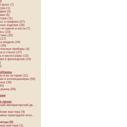
4)
 флот (7)
ура (1)
фия (3)
ика (6)
тура (11)
ь и графика (67)
ые изделия (28)
 из камня и кости (7)
сь (23)
тика (20)
(17)
и медали (34)
(26)
ельные приборы (4)
а и стекло (37)
ь и аксессуары (13)
ия и филокартия (15)
)
6)
 обзоры
ы и их история (11)
ии и коллекционеры (56)
иза (30)
40)
рынка (58)
ция
в лицах
кий императорский дв...
ские мастера (9)
ивно-прикладное иску...
писцы
(6)
ые мастера (1)