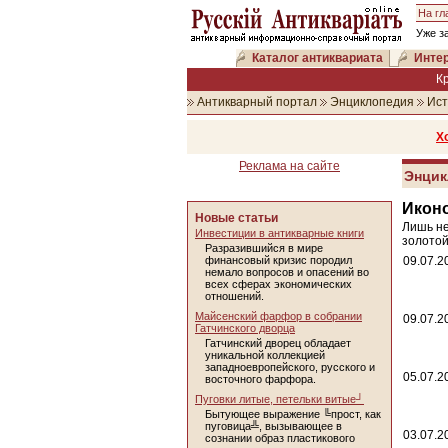
На гл
Уже з
Каталог антиквариата
Интер
К
Антикварный портал
Энциклопедия
Ист
Х
Реклама на сайте
Энцик
Икон
Новые статьи
Лишь не
Инвестиции в антикварные книги
золотой
Разразившийся в мире
финансовый кризис породил
09.07.2
немало вопросов и опасений во
всех сферах экономических
отношений.
Майсенский фарфор в собрании
09.07.2
Гатчинского дворца
Гатчинский дворец обладает
уникальной коллекцией
западноевропейского, русского и
05.07.2
восточного фарфора.
Пуговки литые, петельки витые┘
Бытующее выражение ╚прост, как
пуговица╩, вызывающее в
03.07.2
сознании образ пластикового