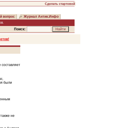
Сделать стартовой
й вопрос
Журнал Антик.Инфо
в.
Поиск:
етов!
е составляет
ы,
ия были
венным
 также не