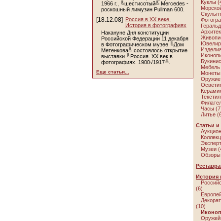
Куклы (
1966 г., ╚шестисотый╩ Mercedes -
Морской
роскошный лимузин Pullman 600.
Скульпт
[18.12.08]
Россия в ХХ веке.
Фотогра
История в фотографиях
Геральд
Архитек
Накануне Дня конституции
Живопис
Российской Федерации 11 декабря
Ювелирн
в Фотографическом музее ╚Дом
Изделия
Метенкова╩ состоялось открытие
Иконопи
выставки ╚Россия. ХХ век в
Букинис
фотографиях. 1900√1917╩.
Мебель 
Еще статьи...
Монеты 
Оружие 
Осветит
Керамик
Текстил
Филател
Часы (7
Литье (
Статьи и
Аукцион
Коллекц
Эксперт
Музеи (
Обзоры 
Реставра
История 
Российс
(6)
Европей
Декорат
(10)
Иконо
Оружейн