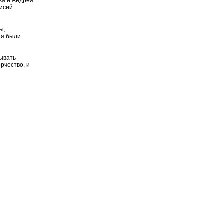
ка и Андрея
нисий
ы,
ия были
зывать
рчество, и