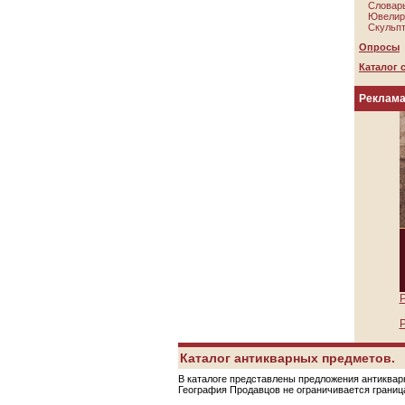
Словарь
Ювелир
Скульпт
Опросы
Каталог 
Реклам
Р
Р
Каталог антикварных предметов.
В каталоге представлены предложения антикварн
География Продавцов не ограничивается грани