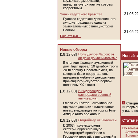
кружочка с дырочками,
представляется нам не совсем
корректным.
31.05.2
Знаки кадетского братства
Русское кадетское движение, его
лучшие традиции √ одна из
замечательных станиц истории
России.
31.05.2
Еще статьи...
Новые обзоры
[19.12.08]
Поль Дюпре-Лафон: от
Новый в
ар деко до минимализма
В столице Франции аукционный
дом Tajan провел 10 декабря торги
20-th century Decorative Arts, на
которых были представлены
предметы мебели и декоративно
прикладного искусства первой
половины ХХ столет...
[18.12.08]
В Нидерландах
распродали военный
антиквариат
Около 250 лотов - антикварное
Специа
оружие и доспехи - нашли своих
Информа
новых владельцев на торгах Fine
у вас в п
Antique Arms and Amour.
[19.12.08]
Олдтаймер от Swarovski
Статьи 
В 2007 г. коллекционеры
По темам
екатеринбургского клуба
Автомоб
╚Авторетро╩ приобрели в
Бонисти
Германии первый, выпущенный в