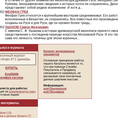
В отличие от других знаменитых иконописцев Древней Руси, Феофана Гре
Рублева, биографические сведения о которых почти не сохранились, Дио
представляет собой редкое исключение. И хотя д...
002
ФЕОФАН ГРЕК
Феофан Грек относится к крупнейшим мастерам средневековья. Его работ
исполненные в Византии, не сохранились. Все известные его произведен
созданы на Руси и для Руси, где он прожил более тридц...
002
УШАКОВ Симон Федорович
С именем С. Ф. Ушакова в истории древнерусской иконописи принято свя
представление о последнем периоде искусства Московской Руси. И его тво
сама его личность типичны для эпохи коренных...
ыпуск журнала
Каталог антикварных
предметов
Основным принципом работы
нашего Каталога является то,
что при помощи Службы
КУПИТЬ
Покупатель и Продавец
связываются напрямую, не
Available
раскрывая свои контактные
english version
данные широким массам.
Информация:
листу для работы:
для Покупателя
ция на
определенную тему
для Продавца
очтовом ящике.
и материалы
или (13)
ка и ценные бумаги (7)