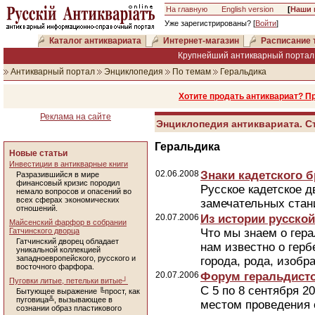
На главную
English version
[
Наши 
Уже зарегистрированы? [
Войти
]
Каталог антиквариата
Интернет-магазин
Расписание 
Крупнейший антикварный портал 
Антикварный портал
Энциклопедия
По темам
Геральдика
Хотите продать антиквариат? П
Реклама на сайте
Энциклопедия антиквариата. С
Геральдика
Новые статьи
Инвестиции в антикварные книги
02.06.2008
Знаки кадетского б
Разразившийся в мире
финансовый кризис породил
Русское кадетское д
немало вопросов и опасений во
всех сферах экономических
замечательных стан
отношений.
20.07.2006
Из истории русско
Майсенский фарфор в собрании
Гатчинского дворца
Что мы знаем о гера
Гатчинский дворец обладает
нам известно о герб
уникальной коллекцией
западноевропейского, русского и
города, рода, изобр
восточного фарфора.
20.07.2006
Форум геральдисто
Пуговки литые, петельки витые┘
С 5 по 8 сентября 2
Бытующее выражение ╚прост, как
пуговица╩, вызывающее в
местом проведения 
сознании образ пластикового