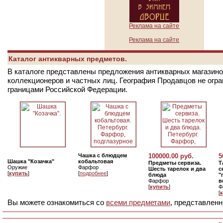
Реклама на сайте
Реклама на сайте
Каталог антикварных предметов.
В каталоге представлены предложения антикварных магазинов
коллекционеров и частных лиц. География Продавцов не огр
границами Российской Федерации.
Чашка с блюдцем
100000.00 руб.
5
Шашка "Козачка"
кобальтовая
Предметы сервиза.
Т
Оружие
Фарфор
Шесть тарелок и два
с
[
купить
]
[
подробнее
]
блюда
"
Фарфор
в
[
купить
]
Ф
[
Вы можете ознакомиться со
всеми предметами
, представленн