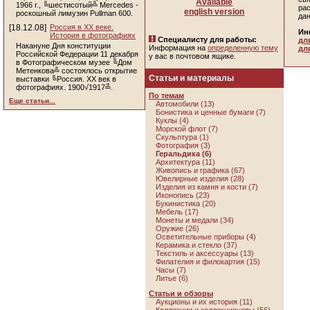
Available
1966 г., ╚шестисотый╩ Mercedes -
ра
english version
роскошный лимузин Pullman 600.
да
[18.12.08]
Россия в ХХ веке.
Ин
История в фотографиях
Специалисту для работы:
дл
Накануне Дня конституции
Информация на
определенную тему
дл
Российской Федерации 11 декабря
у вас в почтовом ящике.
в Фотографическом музее ╚Дом
Метенкова╩ состоялось открытие
Статьи и материалы
выставки ╚Россия. ХХ век в
фотографиях. 1900√1917╩.
По темам
Еще статьи...
Автомобили (13)
Бонистика и ценные бумаги (7)
Куклы (4)
Морской флот (7)
Скульптура (1)
Фотография (3)
Геральдика
(6)
Архитектура (11)
Живопись и графика (67)
Ювелирные изделия (28)
Изделия из камня и кости (7)
Иконопись (23)
Букинистика (20)
Мебель (17)
Монеты и медали (34)
Оружие (26)
Осветительные приборы (4)
Керамика и стекло (37)
Текстиль и аксессуары (13)
Филателия и филокартия (15)
Часы (7)
Литье (6)
Статьи и обзоры
Аукционы и их история (11)