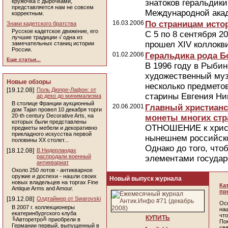
кружочка с дырочками,
знатоков геральдики
представляется нам не совсем
Международной акад
корректным.
16.03.2006
По страницам исто
Знаки кадетского братства
Русское кадетское движение, его
С 5 по 8 сентября 2
лучшие традиции √ одна из
прошел XIV коллокв
замечательных станиц истории
России.
01.02.2006
Геральдика рода Б
Еще статьи...
В 1996 году в Рыби
художественный муз
Новые обзоры
несколько предмето
[19.12.08]
Поль Дюпре-Лафон: от
старины Евгения Ни
ар деко до минимализма
В столице Франции аукционный
20.06.2001
Главный христианс
дом Tajan провел 10 декабря торги
20-th century Decorative Arts, на
монеты многих стр
которых были представлены
ОТНОШЕНИЕ к христи
предметы мебели и декоративно
прикладного искусства первой
нынешнем российско
половины ХХ столет...
Однако до того, чт
[18.12.08]
В Нидерландах
распродали военный
элементами государс
антиквариат
Около 250 лотов - антикварное
оружие и доспехи - нашли своих
Новый выпуск журнала
новых владельцев на торгах Fine
Ка
Antique Arms and Amour.
пр
[19.12.08]
Олдтаймер от Swarovski
Ос
В 2007 г. коллекционеры
наш
екатеринбургского клуба
чт
КУПИТЬ
╚Авторетро╩ приобрели в
По
Германии первый, выпущенный в
св