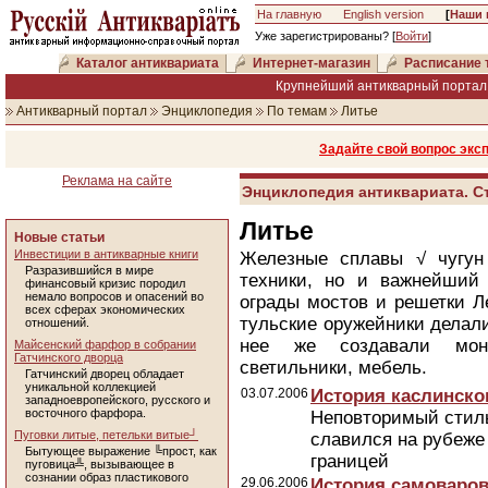
На главную
English version
[
Наши 
Уже зарегистрированы? [
Войти
]
Каталог антиквариата
Интернет-магазин
Расписание 
Крупнейший антикварный портал 
Антикварный портал
Энциклопедия
По темам
Литье
Задайте свой вопрос экс
Реклама на сайте
Энциклопедия антиквариата. С
Литье
Новые статьи
Инвестиции в антикварные книги
Железные сплавы √ чугун
Разразившийся в мире
техники, но и важнейший 
финансовый кризис породил
немало вопросов и опасений во
ограды мостов и решетки Ле
всех сферах экономических
тульские оружейники делали
отношений.
нее же создавали мону
Майсенский фарфор в собрании
Гатчинского дворца
светильники, мебель.
Гатчинский дворец обладает
уникальной коллекцией
03.07.2006
История каслинско
западноевропейского, русского и
восточного фарфора.
Неповторимый стиль
Пуговки литые, петельки витые┘
славился на рубеже 
Бытующее выражение ╚прост, как
границей
пуговица╩, вызывающее в
сознании образ пластикового
29.06.2006
История самоваров