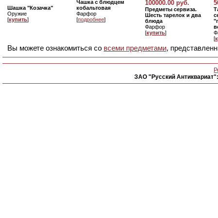
Чашка с блюдцем
100000.00 руб.
5
Шашка "Козачка"
кобальтовая
Предметы сервиза.
Т
Оружие
Фарфор
Шесть тарелок и два
с
[
купить
]
[
подробнее
]
блюда
"
Фарфор
в
[
купить
]
Ф
[
Вы можете ознакомиться со
всеми предметами
, представленн
Р
ЗАО "Русский Антиквариат"