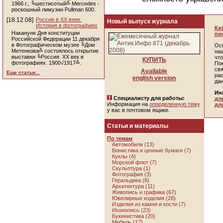
1966 г., ╚шестисотый╩ Mercedes -
роскошный лимузин Pullman 600.
[18.12.08]
Россия в ХХ веке.
Новый выпуск журнала
История в фотографиях
Ка
Накануне Дня конституции
пр
Российской Федерации 11 декабря
в Фотографическом музее ╚Дом
Ос
Метенкова╩ состоялось открытие
наш
выставки ╚Россия. ХХ век в
чт
КУПИТЬ
фотографиях. 1900√1917╩.
По
св
Available
Еще статьи...
ра
english version
да
Ин
Специалисту для работы:
дл
Информация на
определенную тему
дл
у вас в почтовом ящике.
Статьи и материалы
По темам
Автомобили (13)
Бонистика и ценные бумаги (7)
Куклы (4)
Морской флот (7)
Скульптура (1)
Фотография (3)
Геральдика (6)
Архитектура (11)
Живопись и графика (67)
Ювелирные изделия (28)
Изделия из камня и кости (7)
Иконопись (23)
Букинистика (20)
Мебель (17)