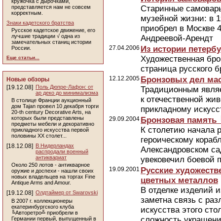
кружочка с дырочками,
представляется нам не совсем
Старинные самовар
корректным.
музейной жизни: в 
Знаки кадетского братства
приобрел в Москве 4
Русское кадетское движение, его
лучшие традиции √ одна из
Андреевой-Арендт
замечательных станиц истории
27.04.2006
Из истории петербу
России.
Художественная бро
Еще статьи...
страница русского б
12.12.2005
Бронзовых дел ма
Новые обзоры
[19.12.08]
Поль Дюпре-Лафон: от
Традиционным являе
ар деко до минимализма
к отечественной жи
В столице Франции аукционный
дом Tajan провел 10 декабря торги
прикладному искусс
20-th century Decorative Arts, на
которых были представлены
29.09.2004
Бронзовая память
предметы мебели и декоративно
К столетию начала 
прикладного искусства первой
половины ХХ столет...
героическому кораб
[18.12.08]
В Нидерландах
Александровском сад
распродали военный
антиквариат
увековечил боевой п
Около 250 лотов - антикварное
19.09.2001
Русские художестве
оружие и доспехи - нашли своих
новых владельцев на торгах Fine
цветных металлов
Antique Arms and Amour.
В отделке изделий и
[19.12.08]
Олдтаймер от Swarovski
заметна связь с ра
В 2007 г. коллекционеры
екатеринбургского клуба
искусства этого сто
╚Авторетро╩ приобрели в
сложность украшений
Германии первый, выпущенный в