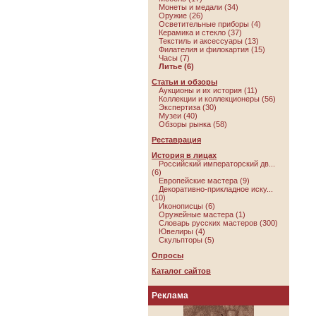
Монеты и медали (34)
Оружие (26)
Осветительные приборы (4)
Керамика и стекло (37)
Текстиль и аксессуары (13)
Филателия и филокартия (15)
Часы (7)
Литье
(6)
Статьи и обзоры
Аукционы и их история (11)
Коллекции и коллекционеры (56)
Экспертиза (30)
Музеи (40)
Обзоры рынка (58)
Реставрация
История в лицах
Российский императорский дв...
(6)
Европейские мастера (9)
Декоративно-прикладное иску...
(10)
Иконописцы (6)
Оружейные мастера (1)
Словарь русских мастеров (300)
Ювелиры (4)
Скульпторы (5)
Опросы
Каталог сайтов
Реклама