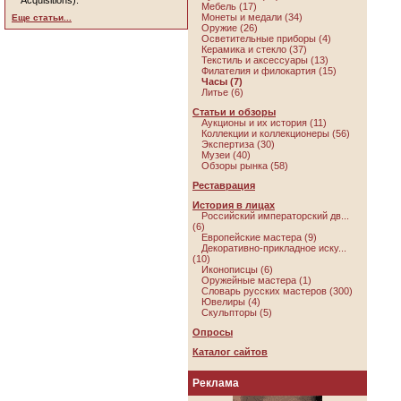
Acquisitions).
Мебель (17)
Монеты и медали (34)
Еще статьи...
Оружие (26)
Осветительные приборы (4)
Керамика и стекло (37)
Текстиль и аксессуары (13)
Филателия и филокартия (15)
Часы (7)
Литье (6)
Статьи и обзоры
Аукционы и их история (11)
Коллекции и коллекционеры (56)
Экспертиза (30)
Музеи (40)
Обзоры рынка (58)
Реставрация
История в лицах
Российский императорский дв...
(6)
Европейские мастера (9)
Декоративно-прикладное иску...
(10)
Иконописцы (6)
Оружейные мастера (1)
Словарь русских мастеров (300)
Ювелиры (4)
Скульпторы (5)
Опросы
Каталог сайтов
Реклама