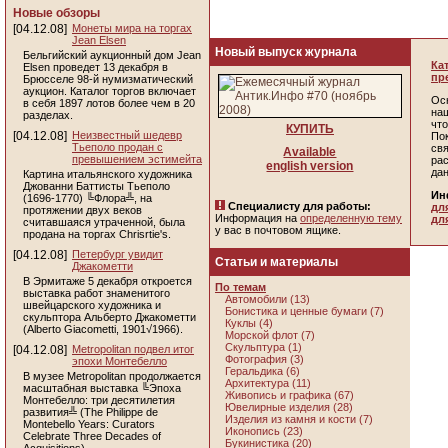
Новые обзоры
[04.12.08]
Монеты мира на торгах
Jean Elsen
Новый выпуск журнала
Бельгийский аукционный дом Jean
Ка
Elsen проведет 13 декабря в
пр
Брюсселе 98-й нумизматический
аукцион. Каталог торгов включает
Ос
в себя 1897 лотов более чем в 20
наш
разделах.
чт
КУПИТЬ
[04.12.08]
Неизвестный шедевр
По
Тьеполо продан с
св
Available
превышением эстимейта
ра
english version
да
Картина итальянского художника
Джованни Баттисты Тьеполо
Ин
(1696-1770) ╚Флора╩, на
Специалисту для работы:
дл
протяжении двух веков
Информация на
определенную тему
дл
считавшаяся утраченной, была
у вас в почтовом ящике.
продана на торгах Chrisrtie's.
[04.12.08]
Петербург увидит
Статьи и материалы
Джакометти
В Эрмитаже 5 декабря откроется
По темам
выставка работ знаменитого
Автомобили (13)
швейцарского художника и
Бонистика и ценные бумаги (7)
скульптора Альберто Джакометти
Куклы (4)
(Alberto Giacometti, 1901√1966).
Морской флот (7)
Скульптура (1)
[04.12.08]
Metropolitan подвел итог
Фотография (3)
эпохи Монтебелло
Геральдика (6)
В музее Metropolitan продолжается
Архитектура (11)
масштабная выставка ╚Эпоха
Живопись и графика (67)
Монтебелло: три десятилетия
Ювелирные изделия (28)
развития╩ (The Philippe de
Изделия из камня и кости (7)
Montebello Years: Curators
Иконопись (23)
Celebrate Three Decades of
Букинистика (20)