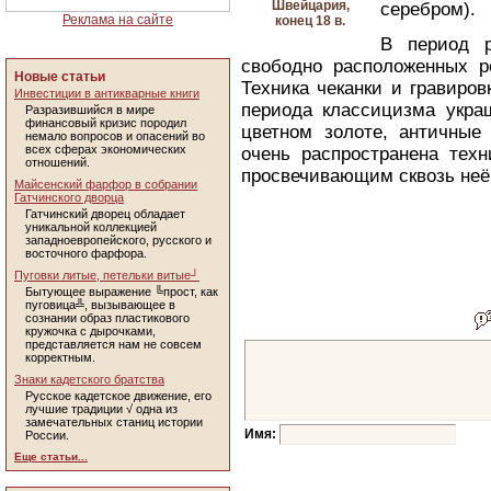
Швейцария,
серебром).
Реклама на сайте
конец 18 в.
В период р
свободно расположенных р
Новые статьи
Техника чеканки и гравиро
Инвестиции в антикварные книги
периода классицизма укра
Разразившийся в мире
финансовый кризис породил
цветном золоте, античные
немало вопросов и опасений во
всех сферах экономических
очень распространена техн
отношений.
просвечивающим сквозь неё
Майсенский фарфор в собрании
Гатчинского дворца
Гатчинский дворец обладает
уникальной коллекцией
западноевропейского, русского и
восточного фарфора.
Пуговки литые, петельки витые┘
Бытующее выражение ╚прост, как
пуговица╩, вызывающее в
сознании образ пластикового
кружочка с дырочками,
представляется нам не совсем
корректным.
Знаки кадетского братства
Русское кадетское движение, его
лучшие традиции √ одна из
замечательных станиц истории
Имя:
России.
Еще статьи...