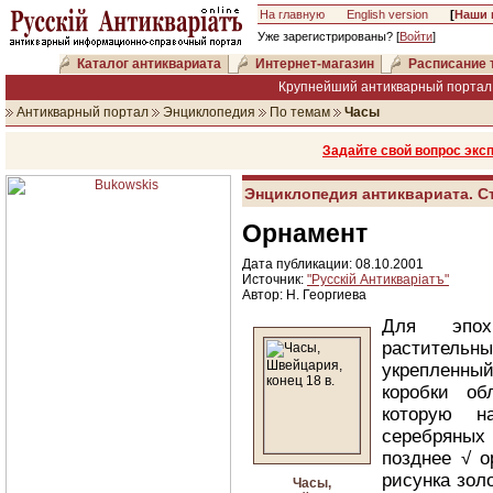
На главную
English version
[
Наши 
Уже зарегистрированы? [
Войти
]
Каталог антиквариата
Интернет-магазин
Расписание 
Крупнейший антикварный портал 
Антикварный портал
Энциклопедия
По темам
Часы
Задайте свой вопрос экс
Энциклопедия антиквариата. С
Орнамент
Дата публикации: 08.10.2001
Источник:
"Русскiй Антикварiатъ"
Автор: Н. Георгиева
Для эпох
растительн
укрепленны
коробки об
которую н
серебряных г
позднее √ о
рисунка зол
Часы,