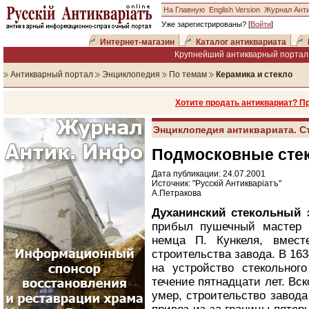
На Главную
English Version
Журнал Ант
Уже зарегистрированы? [
Войти
]
Интернет-магазин
Каталог антиквариата
Крупнейший антикварный портал 
Антикварный портал
Энциклопедия
По темам
Керамика и стекло
Хотите продать антиквариат? П
Энциклопедия антиквариата. С
Подмосковные стек
Дата публикации: 24.07.2001
Источник: "Русскiй Антикварiатъ"
А.Петракова
Духанинский стекольный 
прибыл пушечный мастер 
немца П. Кункеля, вмес
строительства завода. В 16
на устройство стекольног
течение пятнадцати лет. Вс
умер, строительство завода