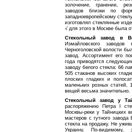
золочение, гранение, ре
заводов близки по фо
западноевропейскому стеклу
изготовлял стеклянные изде
√ для этого в Москве была о
Стекольный завод в Во
Измайловского заводов
Черноголовской волости бы
завод. Ассортимент его по
года приводятся следующие
заводу белого стекла: 66 л
505 стаканов высоких гладк
плоских гладких и полосат
маленьких розных статей, 1
вещей весьма значительно.
Стекольный завод у Тай
распоряжению Петра I ст
Москвы-реки у Тайницких в
мастеров с гутного завода 
стекла на продажу. Не ужив
Украину. По-видимому,