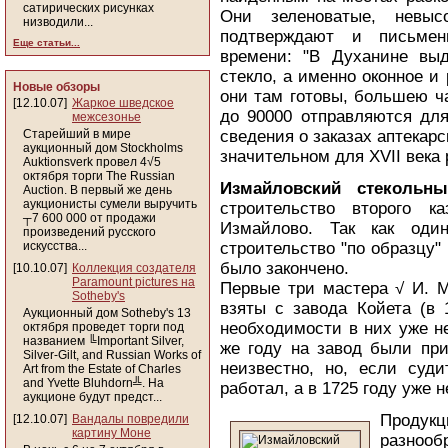
сатирических рисунках
Они зеленоватые, невысо
низводили...
подтверждают и письмен
Еще статьи...
времени: "В Духанине выд
стекло, а именно оконное и 
Новые обзоры
они там готовы, большею ч
[12.10.07]
Жаркое шведское
до 90000 отправляются для
межсезонье
Старейший в мире
сведения о заказах аптекар
аукционный дом Stockholms
значительном для XVII века
Auktionsverk провел 4√5
октября торги The Russian
Измайловский стекольн
Auction. В первый же день
аукционисты сумели выручить
строительство второго к
┬7 600 000 от продажи
Измайлово. Так как оди
произведений русского
искусства...
строительство "по образцу"
было закончено.
[10.10.07]
Коллекция создателя
Paramount pictures на
Первые три мастера √ И. М
Sotheby's
взяты с завода Койета (в 
Аукционный дом Sotheby's 13
необходимости в них уже н
октября проведет торги под
названием ╚Important Silver,
же году на завод были при
Silver-Gilt, and Russian Works of
неизвестно, но, если суд
Art from the Estate of Charles
and Yvette Bluhdorn╩. На
работал, а в 1725 году уже н
аукционе будут предст...
Продукц
[12.10.07]
Вандалы повредили
картину Моне
разнообр