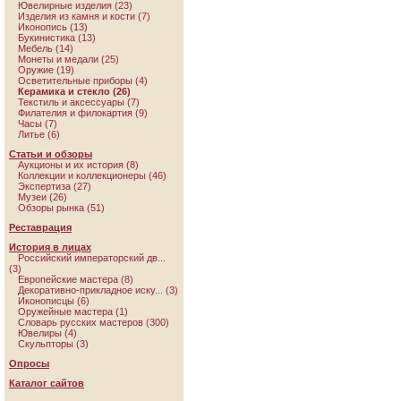
Ювелирные изделия (23)
Изделия из камня и кости (7)
Иконопись (13)
Букинистика (13)
Мебель (14)
Монеты и медали (25)
Оружие (19)
Осветительные приборы (4)
Керамика и стекло (26)
Текстиль и аксессуары (7)
Филателия и филокартия (9)
Часы (7)
Литье (6)
Статьи и обзоры
Аукционы и их история (8)
Коллекции и коллекционеры (46)
Экспертиза (27)
Музеи (26)
Обзоры рынка (51)
Реставрация
История в лицах
Российский императорский дв...
(3)
Европейские мастера (8)
Декоративно-прикладное иску... (3)
Иконописцы (6)
Оружейные мастера (1)
Словарь русских мастеров (300)
Ювелиры (4)
Скульпторы (3)
Опросы
Каталог сайтов