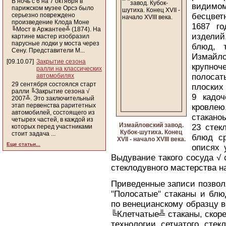
В ночь с 6 на 7 октября в
видимо
парижском музее Орсэ было
серьезно повреждено
бесцвет
произведение Клода Моне
1687 го
╚Мост в Аржантее╩ (1874). На
изделий
картине мастер изобразил
парусные лодки у моста через
блюд, т
Сену. Представители М...
Измайл
[09.10.07]
Закрытие сезона
крупноч
ралли на классических
автомобилях
полосат
29 сентября состоялся старт
плоских 
ралли ╚Закрытие сезона √
9 кадоч
2007╩. Это заключительный
этап первенства раритетных
кровлею
автомобилей, состоящего из
стакано
четырех частей, в каждой из
Измайловский завод.
23 стек
которых перед участниками
Кубок-шутиха. Конец
стоит задача ...
блюд ср
XVII - начало XVIII века.
Еще статьи...
описях 
Выдувание такого сосуда √ 
стеклодувного мастерства н
Приведенные записи позволя
"Полосатые" стаканы и блю
по венецианскому образцу 
╚Клетчатые╩ стаканы, скоре
технологии сетчатого стек