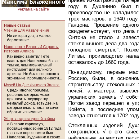
привез из-за границы пятер
году в Духанино был по
Реклама на сайте
производство не наладилос
трех мастеров: в 1640 году
Ганцона. Прошение одног
Новые статьи
Чтение Для Развлечения
свидетельствует, что дела 
Не литература, а жалкое
Онтона не стало и завес
бормотание...
стекляничного дела два го
Наполеон ≈ Власть И Страсть.
голодною смертью". Позже
История Ампира
Литвы, производство нал
Как верно заметил Гете,
власть для Наполеона была
оставалось до 1660 года.
тем же, чем музыкальный
инструмент для великого
По-видимому, первые мас
артиста. Не было вопросов в
Россию, были, в основно
экономике, промышленности...
строительству стекольных 
Музей На Дне Финского Залива
печей, а мастера, вывезе
Среди многих проблем,
решение которых может
украинских земель √ собс
приносить государству
Потом завод перешел в уп
немалый доход, есть две, на
которые власть пока не хочет
Койета, а последнее упом
обратить внимание.
завода относится к 1702 году
Жертва карикатурной войны
> В серии карикатур,
Стеклянных изделий Духа
посвященных войне 1812 года,
сохранилось √ о его каче
главным персонажем был
Наполеон. Художники в своих
найденным на местах раско