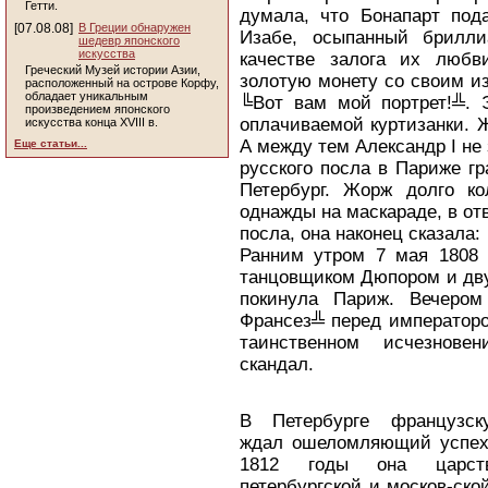
Гетти.
думала, что Бонапарт под
[07.08.08]
В Греции обнаружен
Изабе, осыпанный брилли
шедевр японского
искусства
качестве залога их любв
Греческий Музей истории Азии,
золотую монету со своим и
расположенный на острове Корфу,
обладает уникальным
╚Вот вам мой портрет!╩. 
произведением японского
оплачиваемой куртизанки. 
искусства конца XVIII в.
А между тем Александр I не
Еще статьи...
русского посла в Париже г
Петербург. Жорж долго ко
однажды на маскараде, в от
посла, она наконец сказала:
Ранним утром 7 мая 1808 
танцовщиком Дюпором и дв
покинула Париж. Вечеро
Франсез╩ перед императоро
таинственном исчезнове
скандал.
В Петербурге французск
ждал ошеломляющий успех
1812 годы она царст
петербургской и москов-ско