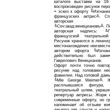
каталоге выставки на 19
воспроизведен рисунок пер
≈ эскиз к офорту ╚Изгнани
французских актрис╩. Сп
авторская по
╚Соч:акад:венециановъ╩. П
авторская надпись: ╚П
французской театральной
Рисунок хранился в ленинг
местонахождение неизвестн
автором офорта ╚Изгна
действительно был заме
Гаврилович Венецианов.
Офорт почти точно повтор
рисунке над головами не
фамилии. Над головой дамы
╚Mle George Weimer╩. Ж
расплывшаяся фигура, 
театральный шлем, украше
репертуар актрисы. Жорж 
современные офорту, но гр
напоминает об отзыве кня
десятка лет спустя и напи