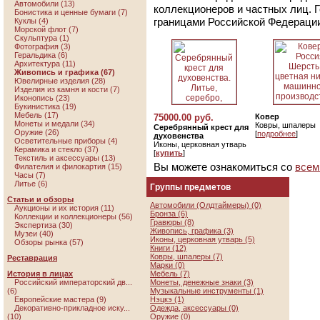
Автомобили (13)
коллекционеров и частных лиц. 
Бонистика и ценные бумаги (7)
границами Российской Федераци
Куклы (4)
Морской флот (7)
Скульптура (1)
Фотография (3)
Геральдика (6)
Архитектура (11)
Живопись и графика (67)
Ювелирные изделия (28)
Изделия из камня и кости (7)
Иконопись (23)
Букинистика (19)
Мебель (17)
75000.00 руб.
Ковер
Монеты и медали (34)
Ковры, шпалеры
Серебрянный крест для
Оружие (26)
[
подробнее
]
духовенства
Осветительные приборы (4)
Иконы, церковная утварь
Керамика и стекло (37)
[
купить
]
Текстиль и аксессуары (13)
Вы можете ознакомиться со
всем
Филателия и филокартия (15)
Часы (7)
Литье (6)
Группы предметов
Статьи и обзоры
Автомобили (Олдтаймеры) (0)
Аукционы и их история (11)
Бронза (6)
Коллекции и коллекционеры (56)
Гравюры (8)
Экспертиза (30)
Живопись, графика (3)
Музеи (40)
Иконы, церковная утварь (5)
Обзоры рынка (57)
Книги (12)
Ковры, шпалеры (7)
Реставрация
Марки (0)
История в лицах
Мебель (7)
Российский императорский дв...
Монеты, денежные знаки (3)
(6)
Музыкальные инструменты (1)
Европейские мастера (9)
Нэцкэ (1)
Декоративно-прикладное иску...
Одежда, аксессуары (0)
(10)
Оружие (0)