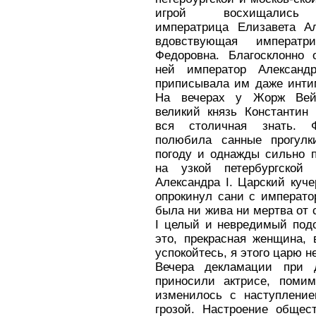
игрой восхищались
императрица Елизавета А
вдовствующая императр
Федоровна. Благосклонно 
ней император Александ
приписывала им даже инти
На вечерах у Жорж Вей
великий князь Константин
вся столичная знать. Ф
полюбила санные прогул
погоду и однажды сильно п
на узкой петербургской
Александра I. Царский куче
опрокинул сани с императо
была ни жива ни мертва от 
I целый и неврeдимый подо
это, прекрасная женщина, 
успокойтесь, я этого царю н
Вечера декламации при д
приносили актрисе, поми
изменилось с наступление
грозой. Настроение общес