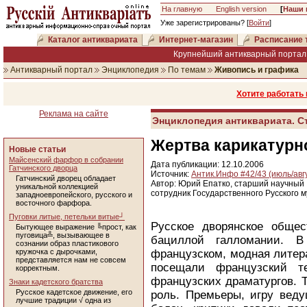
На главную
English version
[
Наши 
Уже зарегистрированы? [
Войти
]
Каталог антиквариата
Интернет-магазин
Расписание 
Крупнейший антикварный портал 
Антикварный портал
Энциклопедия
По темам
Живопись и графика
Хотите работать
Реклама на сайте
Энциклопедия антиквариата. С
Жертва карикатурн
Новые статьи
Майсенский фарфор в собрании
Дата публикации: 12.10.2006
Гатчинского дворца
Источник:
Антик.Инфо #42/43 (июль/авг
Гатчинский дворец обладает
Автор: Юрий Епатко, старший научный
уникальной коллекцией
сотрудник Государственного Русского 
западноевропейского, русского и
восточного фарфора.
Пуговки литые, петельки витые┘
Русское дворянское обще
Бытующее выражение ╚прост, как
пуговица╩, вызывающее в
бациллой галломании. В
сознании образ пластикового
кружочка с дырочками,
французском, модная литер
представляется нам не совсем
посещали французский те
корректным.
французских драматургов. 
Знаки кадетского братства
Русское кадетское движение, его
роль. Премьеры, игру веду
лучшие традиции √ одна из