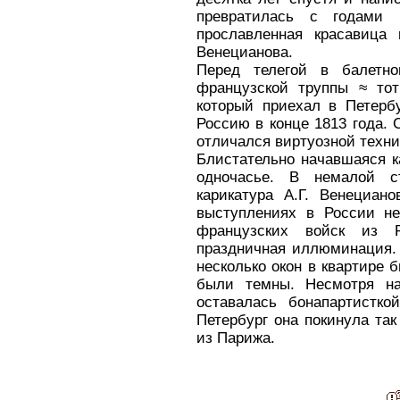
превратилась с годами 
прославленная красавица 
Венецианова.
Перед телегой в балетн
французской труппы ≈ тот
который приехал в Петерб
Россию в конце 1813 года.
отличался виртуозной техни
Блистательно начавшаяся к
одночасье. В немалой с
карикатура А.Г. Венециан
выступлениях в России не
французских войск из 
праздничная иллюминация. 
несколько окон в квартире
были темны. Несмотря н
оставалась бонапартистко
Петербург она покинула так 
из Парижа.