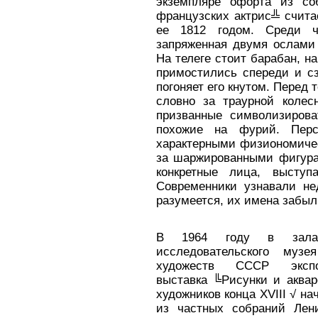
экземпляре офорта из со
французских актрис╩ счита
ее 1812 годом. Среди ча
запряженная двумя ослами 
На телеге стоит барабан, на
примостились спереди и сз
погоняет его кнутом. Перед 
словно за траурной колес
призванные символизирова
похожие на фурий. Перс
характерными физиономичес
за шаржированными фигура
конкретные лица, выступ
Современники узнавали не
разумеется, их имена забыл
В 1964 году в зала
исследовательского музе
художеств СССР экспон
выставка ╚Рисунки и аквар
художников конца XVIII √ на
из частных собраний Лен