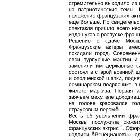
стремительно выходило из 
на патриотические темы.
положение французских акт
еще больше. По свидетельс
спектакля пришло всего нес
издан указ о роспуске фран
Решение о сдаче Москв
Французские актеры вме
покидали город. Современ
свои пурпурные мантии и
заменили им державные са
состоял в старой военной ш
и ополченской шапки, подн
семинарском подряснике, в
жилете маркиза. Первая а
заячьем меху, еле доходивше
на голове красовался г
страусовым пером╩.
Весть об увольнении фран
Москвы послужила сюжет
французских актрис╩. Офор
надписи ╚Венециановъ╩, сд