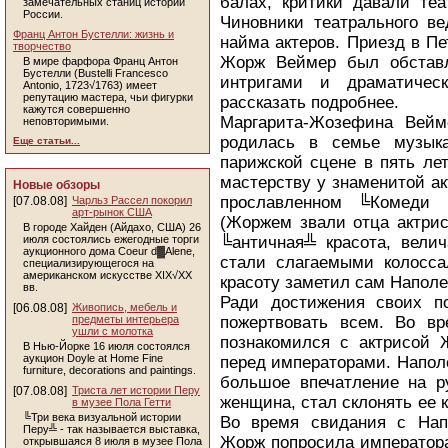
балах, критики давали теа
замечательных станиц истории
России.
Чиновники театрального в
Франц Антон Бустелли: жизнь и
найма актеров. Приезд в П
творчество
Жорж Веймер был обставл
В мире фарфора Франц Антон
Бустелли (Bustelli Francesco
интригами и драматичес
Antonio, 1723√1763) имеет
репутацию мастера, чьи фигурки
рассказать подробнее.
кажутся совершенно
Маргарита-Жозефина Вейм
неповторимыми.
родилась в семье музыка
Еще статьи...
парижской сцене в пять ле
мастерству у знаменитой ак
Новые обзоры
прославленном ╚Комеди
[07.08.08]
Чарльз Рассел покорил
арт-рынок США
(Жоржем звали отца актрис
В городе Хайден (Айдахо, США) 26
июля состоялись ежегодные торги
╚античная╩ красота, велич
аукционного дома Coeur d▓Alene,
стали слагаемыми колосса
специализирующегося на
американском искусстве XIX√XX
красоту заметил сам Наполе
вв.
Ради достижения своих п
[06.08.08]
Живопись, мебель и
предметы интерьера
пожертвовать всем. Во вр
ушли с молотка
познакомился с актрисой 
В Нью-Йорке 16 июля состоялся
аукцион Doyle at Home Fine
перед императорами. Напол
furniture, decorations and paintings.
большое впечатление на ру
[07.08.08]
Триста лет истории Перу
женщина, стал склонять ее к
в музее Пола Гетти
╚Три века визуальной истории
Во время свидания с Напо
Перу╩ - так называется выставка,
Жорж попросила императора 
открывшаяся 8 июля в музее Пола