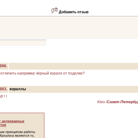
Добавить отзыв
006.
 отличить например чёрный коралл от поделки?
003.
кораллы
! ! !
Kleo
/
Санкт-Петербур
г антикварных
тов
ым принципом работы
Каталога является то,