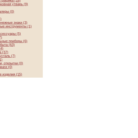
графика (18)
ковная утварь (9)
алеры (0)
)
нежные знаки (3)
ые инструменты (1)
ксессуары (5)
7)
ьные приборы (6)
быта (63)
4)
 (37)
усталь (7)
1)
, открытки (0)
маги (0)
 изделия (15)