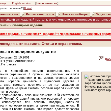
авную
English version
[
Наши вакансии
]
арегистрированы? [
Войти
]
нет-магазин
Расписание торгов
Новости и обзоры
Задай сво
рупнейший антикварный портал для коллекционеров, антикваров и арт-дилеро
темам
Ювелирные изделия
отите продать антиквариат? Продавайте через Каталог антикварных предм
лопедия антиквариата. Статьи и справочники.
ллы в ювелирном искусстве
бликации: 22.10.2001
Доб
к: "Русскiй Антикварiатъ"
А.Петракова
лы с древнейших времен использовались для
вления украшений √ бусинки из розовых кораллов
аются в захоронениях и на местах стоянок времен
ита. Кораллы ценились в Шумерском царстве √
на ваза третьего тысячелетия до н.э. украшенная
ми. Древние греки считали розовый коралл символом
тия и счастья.
 приписывали и лечебные свойства: в ╚Естественной
и╩ Плиний Старший писал, что растертый в порошок
 используется при лечении подагры, болезней
ика и мочевого пузыря, а также при отравлениях. В
 века в Европе считали, что коралл делает человека