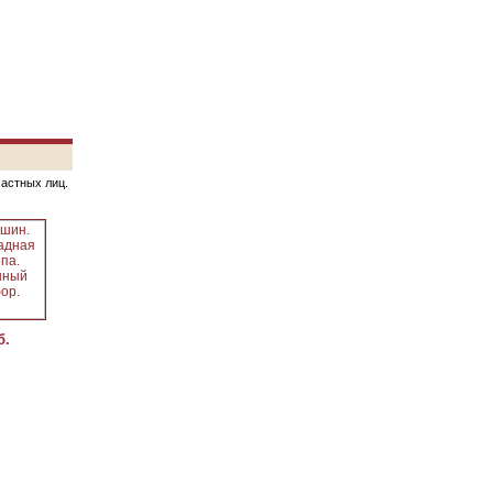
частных лиц.
б.