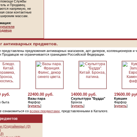
и помощи Службы
тель и Продавец
аются напрямую, не
вая свои контактные
 широким массам.
мация:
купателя
одавца
г антикварных предметов.
е представлены предложения антикварных магазинов, арт-дилеров, коллекционеров и 
я Продавцов не ограничивается границами Российской Федерации.
0 руб.
22400.00 руб.
14000.00 руб.
19600.00 ру
Вазы пара
Скульптура "Будда"
Кувшин
 быта
Фарфор
Бронза
Фарфор
[
купить
]
[
купить
]
[
купить
]
е ознакомиться со
всеми предметами
, представленными в Каталоге.
предметов
и (Олдтаймеры) (0)
)
18)