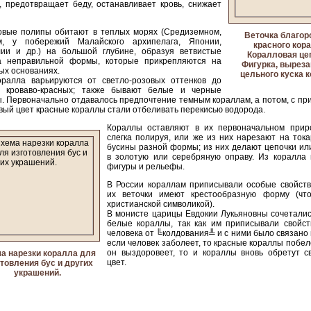
 предотвращает беду, останавливает кровь, снижает
овые полипы обитают в теплых морях (Средиземном,
Веточка благор
м, у побережий Малайского архипелага, Японии,
красного кора
лии и др.) на большой глубине, образуя ветвистые
Коралловая це
а неправильной формы, которые прикрепляются на
Фигурка, выреза
ых основаниях.
цельного куска к
оралла варьируются от светло-розовых оттенков до
, кроваво-красных; также бывают белые и черные
. Первоначально отдавалось предпочтение темным кораллам, а потом, с п
вый цвет красные кораллы стали отбеливать перекисью водорода.
Кораллы оставляют в их первоначальном прир
слегка полируя, или же из них нарезают на ток
бусины разной формы; из них делают цепочки ил
в золотую или серебряную оправу. Из коралла 
фигуры и рельефы.
В России кораллам приписывали особые свойства
их веточки имеют крестообразную форму (чт
христианской символикой).
В монисте царицы Евдокии Лукьяновны сочеталис
белые кораллы, так как им приписывали свойст
человека от ╚колдования╩ и с ними было связано 
если человек заболеет, то красные кораллы побел
он выздоровеет, то и кораллы вновь обретут с
а нарезки коралла для
цвет.
товления бус и других
украшений.