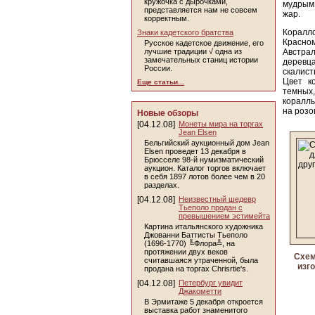
кружочка с дырочками,
мудрым,
представляется нам не совсем
жар.
корректным.
Коралл
Знаки кадетского братства
Красно
Русское кадетское движение, его
лучшие традиции √ одна из
Австра
замечательных станиц истории
деревц
России.
скалист
Цвет к
Еще статьи...
темных
кораллы
на розо
Новые обзоры
[04.12.08]
Монеты мира на торгах
Jean Elsen
Бельгийский аукционный дом Jean
Elsen проведет 13 декабря в
Брюсселе 98-й нумизматический
аукцион. Каталог торгов включает
в себя 1897 лотов более чем в 20
разделах.
[04.12.08]
Неизвестный шедевр
Тьеполо продан с
превышением эстимейта
Картина итальянского художника
Джованни Баттисты Тьеполо
(1696-1770) ╚Флора╩, на
протяжении двух веков
Схем
считавшаяся утраченной, была
изго
продана на торгах Chrisrtie's.
[04.12.08]
Петербург увидит
Джакометти
В Эрмитаже 5 декабря откроется
выставка работ знаменитого