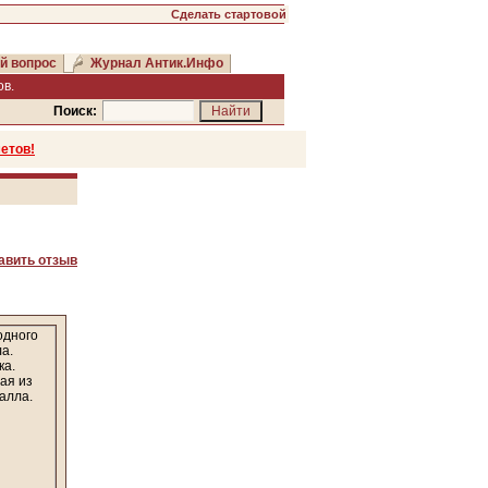
Сделать стартовой
й вопрос
Журнал Антик.Инфо
в.
Поиск:
етов!
авить отзыв