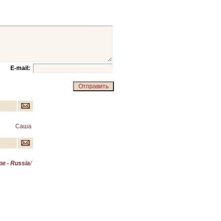
E-mail:
Саша
г - Russia
/