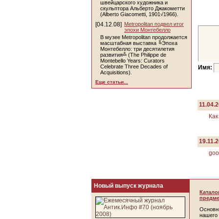
швейцарского художника и
скульптора Альберто Джакометти
(Alberto Giacometti, 1901√1966).
[04.12.08]
Metropolitan подвел итог
эпохи Монтебелло
В музее Metropolitan продолжается
масштабная выставка ╚Эпоха
Монтебелло: три десятилетия
развития╩ (The Philippe de
Montebello Years: Curators
Celebrate Three Decades of
Имя:
Acquisitions).
Еще статьи...
11.04.2
Как
19.11.2
good
Новый выпуск журнала
Катало
предме
Основн
нашего 