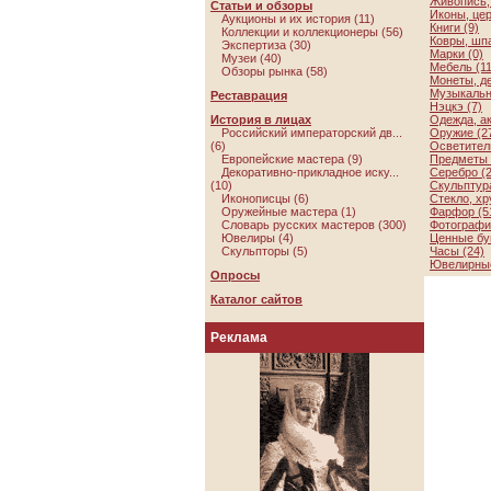
Живопись, 
Статьи и обзоры
Иконы, цер
Аукционы и их история (11)
Книги (9)
Коллекции и коллекционеры (56)
Ковры, шп
Экспертиза (30)
Марки (0)
Музеи (40)
Мебель (11
Обзоры рынка (58)
Монеты, де
Музыкальн
Реставрация
Нэцкэ (7)
История в лицах
Одежда, а
Российский императорский дв...
Оружие (2
(6)
Осветител
Европейские мастера (9)
Предметы 
Декоративно-прикладное иску...
Серебро (2
(10)
Скульптура
Иконописцы (6)
Стекло, хр
Оружейные мастера (1)
Фарфор (5
Словарь русских мастеров (300)
Фотографии
Ювелиры (4)
Ценные бу
Скульпторы (5)
Часы (24)
Ювелирные
Опросы
Каталог сайтов
Реклама