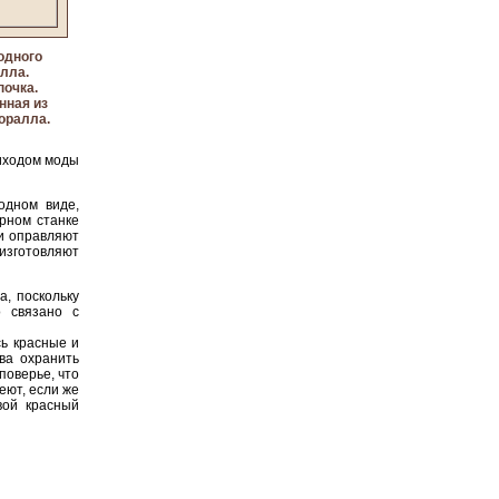
одного
лла.
почка.
нная из
оралла.
риходом моды
одном виде,
арном станке
и оправляют
изготовляют
, поскольку
о связано с
ь красные и
ва охранить
поверье, что
еют, если же
вой красный