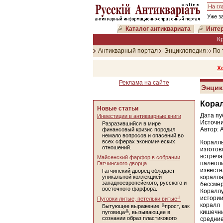
На гл
Уже з
Каталог антиквариата
Интер
К
Антикварный портал
Энциклопедия
По 
Х
Реклама на сайте
Энцик
Кора
Новые статьи
Дата пу
Инвестиции в антикварные книги
Источни
Разразившийся в мире
Автор: 
финансовый кризис породил
немало вопросов и опасений во
всех сферах экономических
Корал
отношений.
изгото
встреч
Майсенский фарфор в собрании
палеол
Гатчинского дворца
извест
Гатчинский дворец обладает
уникальной коллекцией
коралла
западноевропейского, русского и
бессмер
восточного фарфора.
Кораллу
истори
Пуговки литые, петельки витые┘
коралл
Бытующее выражение ╚прост, как
кишечн
пуговица╩, вызывающее в
сознании образ пластикового
средние