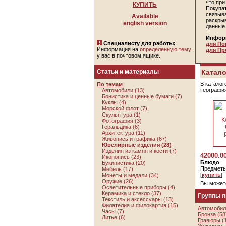
что пр
КУПИТЬ
Покупа
связыв
Available
раскры
english version
данные
Инфор
Специалисту для работы:
для По
Информация на
определенную тему
для Пр
у вас в почтовом ящике.
Статьи и материалы
Катало
В каталог
По темам
Географи
Автомобили (13)
Бонистика и ценные бумаги (7)
Куклы (4)
Морской флот (7)
Скульптура (1)
Фотография (3)
Геральдика (6)
Архитектура (11)
Живопись и графика (67)
Ювелирные изделия (28)
Изделия из камня и кости (7)
42000.0
Иконопись (23)
Блюдо
Букинистика (20)
Предметы
Мебель (17)
[
купить
]
Монеты и медали (34)
Оружие (26)
Вы может
Осветительные приборы (4)
Керамика и стекло (37)
Группы 
Текстиль и аксессуары (13)
Филателия и филокартия (15)
Автомобил
Часы (7)
Бронза (58
Литье (6)
Гравюры (