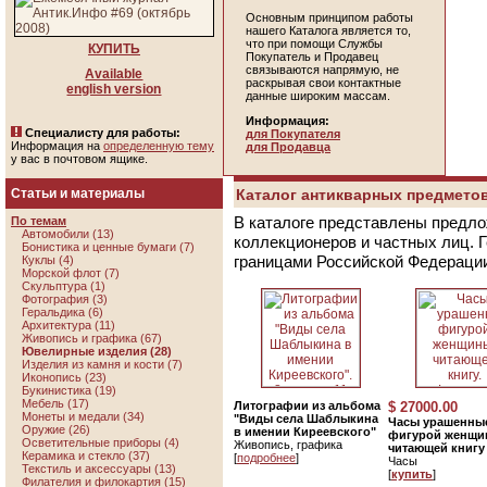
Основным принципом работы
нашего Каталога является то,
что при помощи Службы
КУПИТЬ
Покупатель и Продавец
связываются напрямую, не
Available
раскрывая свои контактные
english version
данные широким массам.
Информация:
Специалисту для работы:
для Покупателя
Информация на
определенную тему
для Продавца
у вас в почтовом ящике.
Статьи и материалы
Каталог антикварных предметов
В каталоге представлены предло
По темам
Автомобили (13)
коллекционеров и частных лиц. 
Бонистика и ценные бумаги (7)
границами Российской Федераци
Куклы (4)
Морской флот (7)
Скульптура (1)
Фотография (3)
Геральдика (6)
Архитектура (11)
Живопись и графика (67)
Ювелирные изделия (28)
Изделия из камня и кости (7)
Иконопись (23)
Букинистика (19)
Мебель (17)
Литографии из альбома
$ 27000.00
Монеты и медали (34)
"Виды села Шаблыкина
Часы урашенны
Оружие (26)
в имении Киреевского"
фигурой женщи
Осветительные приборы (4)
Живопись, графика
читающей книгу
Керамика и стекло (37)
[
подробнее
]
Часы
Текстиль и аксессуары (13)
[
купить
]
Филателия и филокартия (15)