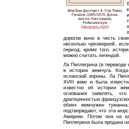
Мор Ван Дасхорст A. Сэр Томас
Грэшем. 1565√1570. Доска,
масло. Амстердам,
Рейксмюсеум
[увеличить (42k)]
дорогое вино в честь сво
несколько чрезмерной, есл
период; кроме того, истори
можно считать легендой.
Ла Пеллегрина (в переводе 
в истории жемчуга. Когда
испанской короны, Ла Пел
XVIII веке и была извест
известно об истории жем
основания заявлять, что
драгоценностью французской
обеих жемчужин туманна
подтверждают, что эта мор
Америки. Потом она на ка
Пеллегрина была продана на 