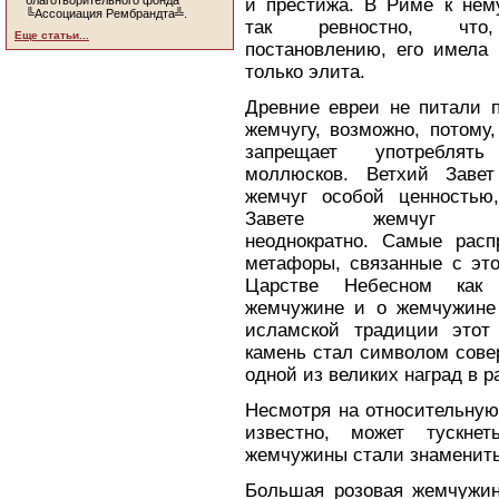
благотворительного фонда
и престижа. В Риме к нем
╚Ассоциация Рембрандта╩.
так ревностно, что,
Еще статьи...
постановлению, его имела 
только элита.
Древние евреи не питали п
жемчугу, возможно, потому
запрещает употребля
моллюсков. Ветхий Завет
жемчуг особой ценностью
Завете жемчуг упо
неоднократно. Самые расп
метафоры, связанные с это
Царстве Небесном как 
жемчужине и о жемчужине
исламской традиции этот
камень стал символом совер
одной из великих наград в 
Несмотря на относительную 
известно, может тускнет
жемчужины стали знамениты
Большая розовая жемчужин