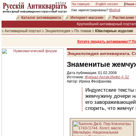
На главную
English version
[
Наши 
Уже зарегистрированы? [
Войти
]
Каталог антиквариата
Интернет-магазин
Расписание 
Крупнейший антикварный портал 
Антикварный портал
Энциклопедия
По темам
Ювелирные изделия
Хотите продать антиквариат? П
Энциклопедия антиквариата. С
Знаменитые жемчу
Дата публикации: 01.02.2006
Источник:
Журнал Антик.Инфо ╧ 32
Автор: Ирина Феофанова
Индуистские тексты 
жемчужину дочери на
его завораживающей 
спорить, что жемчуг