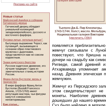
Реклама на сайте
Новые статьи
Майсенский фарфор в собрании
Гатчинского дворца
Гатчинский дворец обладает
Тьеполо Дж.Б. Пир Клеопатры.
уникальной коллекцией
1743√1744. Холст, масло. Мельбурн
западноевропейского, русского и
Национальная галерея Виктории
восточного фарфора.
[увеличить (39k)]
Пуговки литые, петельки витые┘
Бытующее выражение ╚прост, как
появляется приблизительно
пуговица╩, вызывающее в
сознании образ пластикового
жемчуг связывали с Луно
кружочка с дырочками,
повествуют, что Кришна 
представляется нам не совсем
корректным.
дочери на свадьбу как симв
Знаки кадетского братства
Ригведе, самой древней и
Русское кадетское движение, его
Атхарваведа упоминает ам
лучшие традиции √ одна из
замечательных станиц истории
назад. Древняя эпическая 
России.
жемчужин.
Франц Антон Бустелли: жизнь и
творчество
В мире фарфора Франц Антон
Жемчуг из Персидского зали
Бустелли (Bustelli Francesco
этом свидетельствуют не 
Antonio, 1723√1763) имеет
репутацию мастера, чьи фигурки
монеты. Наиболее древне
кажутся совершенно
неповторимыми.
дошедших до нашего времен
Еще статьи...
Суз было найдено в могиле