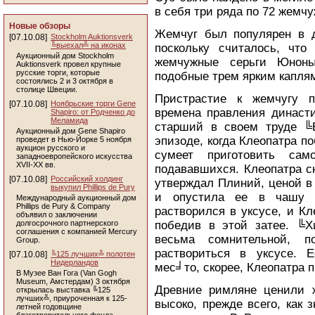
в себя три ряда по 72 жемч
Новые обзоры
Жемчуг был популярен в д
[07.10.08]
Stockholm Auktionsverk
╚выехал╩ на иконах
поскольку считалось, что
Аукционный дом Stockholm
жемчужные серьги Юноны
Auktionsverk провел крупные
русские торги, которые
подобные трем ярким капля
состоялись 2 и 3 октября в
столице Швеции.
Пристрастие к жемчугу п
[07.10.08]
Ноябрьские торги Gene
времена правления династ
Shapiro: от Родченко до
Меламида
старший в своем труде ╚Е
Аукционный дом Gene Shapiro
эпизоде, когда Клеопатра п
проведет в Нью-Йорке 5 ноября
аукцион русского и
сумеет приготовить сам
западноевропейского искусства
XVII-XX вв.
подававшихся. Клеопатра с
[07.10.08]
Российский холдинг
утверждал Плиний, ценой в
выкупил Phillips de Pury
и опустила ее в чашу к
Международный аукционный дом
Phillips de Pury & Company
растворился в уксусе, и К
объявил о заключении
долгосрочного партнерского
победив в этой затее. ╚Х
соглашения с компанией Mercury
весьма сомнительной, п
Group.
раствориться в уксусе. 
[07.10.08]
╚125 лучших╩ полотен
Нидерландов
мес╛то, скорее, Клеопатра 
В Музее Ван Гога (Van Gogh
Museum, Амстердам) 3 октября
Древние римляне ценили 
открылась выставка ╚125
лучших╩, приуроченная к 125-
высоко, прежде всего, как з
летней годовщине