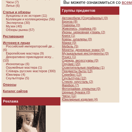
Вы можете ознакомиться со
всем
Часы (7)
Литье (6)
Группы предметов
Статьи и обзоры
Аукционы и их история (11)
Автомобили (Олдтаймеры) (0)
Коллекции и коллекционеры (56)
Бронза (8)
Экспертиза (30)
Гравюры (0)
Музеи (40)
Живопись, графика (6)
Обзоры рынка (57)
Иконы, церковная утварь (2)
Книги (1)
Реставрация
Ковры, шпалеры (0)
История в лицах
Марки (0)
Российский императорский дв...
Мебель (5)
(6)
Монеты, денежные знаки (0)
Европейские мастера (9)
Музыкальные инструменты (0)
Декоративно-прикладное иску...
Нэцкэ (1)
(10)
Одежда, аксессуары (0)
Иконописцы (6)
Оружие (20)
Оружейные мастера (1)
Осветительные приборы (1)
Словарь русских мастеров (300)
Предметы быта (13)
Ювелиры (4)
Серебро (13)
Скульпторы (5)
Скульптура (22)
Стекло, хрусталь (2)
Опросы
Фарфор (7)
Фотографии, открытки (0)
Каталог сайтов
Ценные бумаги (0)
Часы (11)
Ювелирные изделия (4)
Реклама