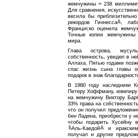
жемчужины ≈ 238 миллиметр
Для сравнения, искусствен
весила бы приблизительно 
рекордов Гиннесса╩, лаб
Франциско оценила жемчу
Точные копии жемчужины 
мира.
Глава острова, мусул
собственность, увидел в н
Аллаха. Пятью годами позж
спас жизнь сына главы о
подарок в знак благодарност
В 1980 году наследники К
Питеру Хоффману, ювелиру 
на жемчужину Виктору Барб
33% права на собственност
что он получил предложени
бен Ладена, приобрести у н
чтобы подарить Хусейну 
╚Аль-Каедой╩ и иракским
получал и другие предлож