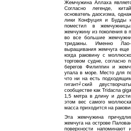
Жемчужина Аллаха являетс
Согласно легенде, кит
основатель даосизма, однаж
лики Конфуция и Будды н
поместил в жемчужницы.
жемчужину из поколения в п
во все большие жемчужни
тридакны. Именно Лао
выращивания жемчуга еще в
когда раковину с моллюск
торговом судне, согласно 
берегов Филиппин и жемч
упала в море. Место для п
что ни на есть подходящим
гигант╛ский двустворч
сообществе как Tridacna gig
1,5 метра в длину и дости
этом вес самого моллюска
масса приходится на ракови
Эта жемчужина причудл
жемчуга на острове Палован
поверхности напоминают и