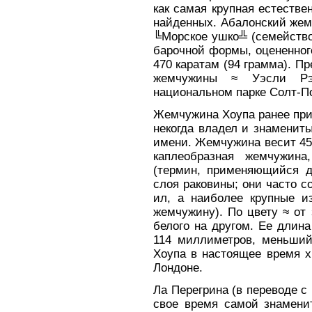
как самая крупная естестве
найденных. Абалонский жем
╚Морское ушко╩ (семейство H
барочной формы, оцененного
470 каратам (94 грамма). 
жемчужины ≈ Уэсли Рэ
национальном парке Солт-По
Жемчужина Хоупа ранее при
некогда владел и знаменит
имени. Жемчужина весит 450
каплеобразная жемчужина
(термин, применяющийся д
слоя раковины; они часто с
ил, а наиболее крупные и
жемчужину). По цвету ≈ от 
белого на другом. Ее длин
114 миллиметров, меньши
Хоупа в настоящее время х
Лондоне.
Ла Перегрина (в переводе с
свое время самой знаменит