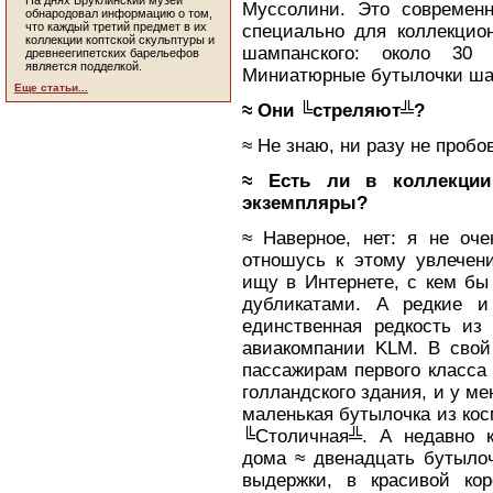
На днях Бруклинский музей
Муссолини. Это современн
обнародовал информацию о том,
что каждый третий предмет в их
специально для коллекцио
коллекции коптской скульптуры и
шампанского: около 30 ф
древнеегипетских барельефов
является подделкой.
Миниатюрные бутылочки шам
Еще статьи...
≈ Они ╚стреляют╩?
≈ Не знаю, ни разу не пробо
≈ Есть ли в коллекци
экземпляры?
≈ Наверное, нет: я не оче
отношусь к этому увлечен
ищу в Интернете, с кем бы
дубликатами. А редкие и 
единственная редкость из
авиакомпании KLM. В свой
пассажирам первого класса
голландского здания, и у ме
маленькая бутылочка из ко
╚Столичная╩. А недавно к
дома ≈ двенадцать бутылоч
выдержки, в красивой кор