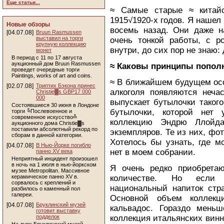
Еще статьи...
≈ Самые старые ≈ китайс
1915√1920-х годов. Я нашел
Новые обзоры
восемь назад. Они даже на
[04.07.08]
Bruun Rasmussen
выставил на торги
очень тонкой работы, с р
крупную коллекцию
внутри, до сих пор не знаю:
монет
В период с 11 по 17 августа
аукционный дом Bruun Rasmussen
≈ Каковы принципы попол
проведет очередные торги
Paintings, works of art and coins.
≈ В ближайшем будущем осо
[02.07.08]
Триптих Бэкона принес
алкоголя появляются неча
Christie▓s GBP17 000
000
выпускает бутылочки такого
Состоявшиеся 30 июня в Лондоне
бутылочки, которой нет
торги ╚Послевоенное и
современное искусство╩
коллекцию Эндрю Ллойд
аукционного дома Christie▓s
поставили абсолютный рекорд по
экземпляров. Те из них, фот
сборам в данной категории.
Хотелось бы узнать, где м
[04.07.08]
В Нью-Йорке погибло
нет в моем собрании.
панно XV века
Неприятный инцидент произошел
в ночь на 1 июля в нью-йоркском
Я очень редко приобрета
музее Metropolitan. Массивное
керамическое панно XV в.
количестве. Но если 
сорвалось с креплений и
национальный напиток стра
разбилось о каменный пол
галереи.
Основной объем коллекци
[04.07.08]
Бруклинский музей
кальвадос. Гораздо меньш
готовит выставку
подделок
коллекция итальянских вин