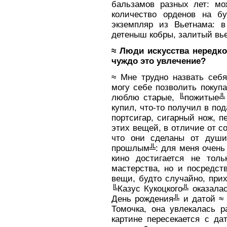
бальзамов разных лет: мож
количество орденов на б
экземпляр из Вьетнама: в
детеныш кобры, залитый вь
≈ Люди искусства нередко
чуждо это увлечение?
≈ Мне трудно назвать себя
могу себе позволить покупа
люблю старые, ╚пожитые╩ 
купил, что-то получил в по
портсигар, сигарный нож, п
этих вещей, в отличие от с
что они сделаны от душ
прошлым╩: для меня очень 
кино достигается не толь
мастерства, но и посредст
вещи, будто случайно, при
╚Казус Кукоцкого╩ оказала
День рождения╩ и датой ≈ 
Томочка, она увлекалась р
картине пересекается с да