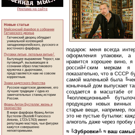
Реклама на сайте
Новые статьи
Майсенский фарфор в собрании
Гатчинского дворца
Гатчинский дворец обладает
уникальной коллекцией
западноевропейского, русского и
восточного фарфора.
подарок: меня всегда инте
Пуговки литые, петельки витые┘
оформления упаковки, а 
Бытующее выражение ╚прост, как
нравится хорошее вино, я
пуговица╩, вызывающее в
сознании образ пластикового
россий╛ским меркам я 
кружочка с дырочками,
показательно, что в СССР б
представляется нам не совсем
корректным.
самой маленькой была ╚чек
Знаки кадетского братства
коньячный дом выпускает та
Русское кадетское движение, его
создается в масштабе от 
лучшие традиции √ одна из
замечательных станиц истории
╚коллекционные╩ бутыло
России.
продукцию новых винных 
Франц Антон Бустелли: жизнь и
творчество
старые вещи, например, по
В мире фарфора Франц Антон
это не пустые бутылки: каж
Бустелли (Bustelli Francesco
Antonio, 1723√1763) имеет
алкоголь даже через пробку 
репутацию мастера, чьи фигурки
кажутся совершенно
неповторимыми.
≈ ╚Зубровки╩ ≈ ваш самы