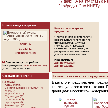
"7 днях". А на эту статью 
"побродить" по ИНЕТу.
Новый выпуск журнала
Каталог антикварных
предметов
Основным принципом работы
нашего Каталога является то,
что при помощи Службы
КУПИТЬ
Покупатель и Продавец
связываются напрямую, не
Available
раскрывая свои контактные
english version
данные широким массам.
Информация:
Специалисту для работы:
для Покупателя
Информация на
определенную тему
для Продавца
у вас в почтовом ящике.
Статьи и материалы
Каталог антикварных предметов
В каталоге представлены предло
По темам
Автомобили (13)
коллекционеров и частных лиц. 
Бонистика и ценные бумаги (7)
границами Российской Федераци
Куклы (4)
Морской флот (7)
Скульптура (1)
Фотография (3)
Геральдика (6)
Архитектура (11)