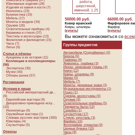
Живопись и графика (67)
Ювелирные изделия (28)
Изделия из камня и кости (7)
Иконопись (23)
Букинистика (19)
Мебель (17)
50000.00 руб.
66000.00 руб.
Монеты и медали (34)
Ковер иранский
Фарфоровое па
Оружие (26)
Ковры, шпалеры
Фарфор
Осветительные приборы (4)
[
купить
]
[
купить
]
Керамика и стекло (37)
Вы можете ознакомиться со
всем
Текстиль и аксессуары (13)
Филателия и филокартия (15)
Часы (7)
Группы предметов
Литье (6)
Автомобили (Олдтаймеры) (0)
Статьи и обзоры
Бронза (6)
Аукционы и их история (11)
Гравюры (8)
Коллекции и коллекционеры
Живопись, графика (3)
(56)
Иконы, церковная утварь (4)
Экспертиза (30)
Книги (12)
Музеи (40)
Ковры, шпалеры (8)
Обзоры рынка (57)
Марки (0)
Мебель (7)
Реставрация
Монеты, денежные знаки (3)
История в лицах
Музыкальные инструменты (1)
Российский императорский дв...
Нэцкэ (1)
(6)
Одежда, аксессуары (0)
Европейские мастера (9)
Оружие (0)
Декоративно-прикладное иску...
Осветительные приборы (5)
(10)
Предметы быта (13)
Иконописцы (6)
Серебро (1)
Оружейные мастера (1)
Скульптура (17)
Словарь русских мастеров (300)
Стекло, хрусталь (3)
Ювелиры (4)
Фарфор (15)
Скульпторы (5)
Фотографии, открытки (0)
Ценные бумаги (10)
Опросы
Часы (8)