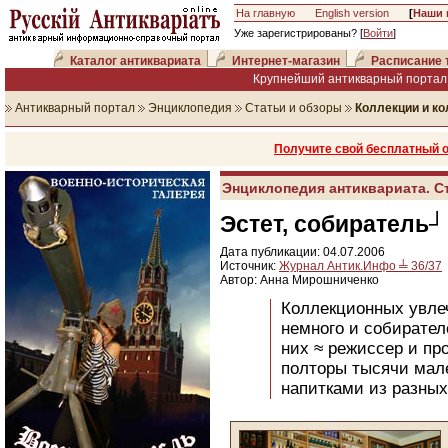
На главную
English version
[
Наши 
Уже зарегистрированы? [
Войти
]
Каталог антиквариата
Интернет-магазин
Расписание 
Крупнейший антикварный портал 
Антикварный портал
Энциклопедия
Статьи и обзоры
Коллекции и к
Получите свой бесплатный 
Энциклопедия антиквариата. С
Эстет, собиратель
Дата публикации: 04.07.2006
Источник:
Журнал Антик.Инфо ╧ 36/37
Автор: Анна Мирошниченко
Коллекционных увлеч
немного и собирател
них ≈ режиссер и п
полторы тысячи мал
напитками из разных