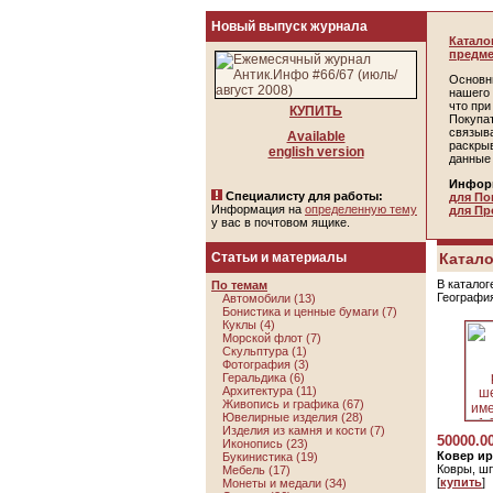
Новый выпуск журнала
Катало
предме
Основн
нашего 
что пр
КУПИТЬ
Покупа
связыв
Available
раскры
english version
данные
Инфор
Специалисту для работы:
для По
Информация на
определенную тему
для Пр
у вас в почтовом ящике.
Статьи и материалы
Катало
В каталог
По темам
Географи
Автомобили (13)
Бонистика и ценные бумаги (7)
Куклы (4)
Морской флот (7)
Скульптура (1)
Фотография (3)
Геральдика (6)
Архитектура (11)
Живопись и графика (67)
Ювелирные изделия (28)
Изделия из камня и кости (7)
50000.0
Иконопись (23)
Ковер и
Букинистика (19)
Ковры, ш
Мебель (17)
[
купить
]
Монеты и медали (34)