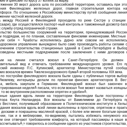
кие и финские по курсу 37 копеек за марку.
яжении 30 верст дорога шла по российской территории, оставаясь при эт
ения Финляндских железных дорог, главная строительная контора н
гфорсе. По отношению к Российскому министерству путей сообщения линия
жении частной железной дороги.
а между Россией и Финляндией проходила по реке Сестре у станции
саари), где осуществлялся паспорт-ный контроль и таможенный досмотр бага
с службу отряд пограничной стражи.
ельство большинства сооружений на территории, принадлежавшей России
м подрядам, но по планам, составленным финскими инженерами. Местные
али себя ≈ ╚работы исполнялись дурно или совсем не исполнялись
одорожное управление вынуждено было само производить работы силами с
лючением строительства станционных зданий в Санкт-Петербурге и Выбор
озведены местными подрядчиками после заключения с ними договоров 
ным на линии считался вокзал в Санкт-Петербурге. Он должен
авительный вид и отвечать требованиям международного уровня. Его п
нский инженер П.С. Купинский, архитектор Министерства путей сообщ
ких вокзалов времен ╚железнодорожного бума╩ второй половины XIX века.
по постройке финляндского вокзала были сданы с публичных торгов выбор
Яковлеву, интерьеры делали по проектам финских архитекторов В. Вес
ра, мебель закупали в Германии. Финляндский вокзал был закончен в
рированная неделя╩ писала, что если вокзал ╚не может назваться изящны
 то во внутреннем расположении опрятен и удобен╩.
нные здания вдоль линии на территории Финляндии были построены 
ктора Кнута Нюландера. Все вокзалы от Вамелимеки до Петербурга п
 Вестлинг, получивший образование в Политехническом институте в Хельс
Здания вокзалов вдоль всей линии выполнены в простом, опрятном и практ
досками и покрашены масляной краской, с более или менее богатым орнам
нии, так и в меблировке, по-видимому, пытались избежать ненужного из
ом они отвечают требованиям комфорта, на который пассажиры в наше 
ассчитывать╩,≈ говорилось в сообщении одного из участников строительства 