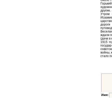
Около П
Горький
художни
другие.
Утром 
Исаакие
царство
дороги
путевод
Веселая
ждали г
(дачи в
1915 г
государ
советс
войны, 
стало п
Имя: