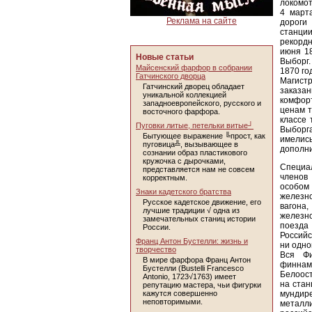
локомот
4 март
Реклама на сайте
дороги
станци
рекордн
июня 18
Новые статьи
Выборг.
Майсенский фарфор в собрании
1870 го
Гатчинского дворца
Магист
Гатчинский дворец обладает
заказан
уникальной коллекцией
комфорт
западноевропейского, русского и
ценам т
восточного фарфора.
классе 
Пуговки литые, петельки витые┘
Выборга
Бытующее выражение ╚прост, как
имелис
пуговица╩, вызывающее в
дополни
сознании образ пластикового
кружочка с дырочками,
Специа
представляется нам не совсем
членов
корректным.
особом
Знаки кадетского братства
железн
Русское кадетское движение, его
вагона
лучшие традиции √ одна из
железн
замечательных станиц истории
поезд
России.
Российс
Франц Антон Бустелли: жизнь и
ни одно
творчество
Вся Фи
В мире фарфора Франц Антон
финнам
Бустелли (Bustelli Francesco
Белоост
Antonio, 1723√1763) имеет
на стан
репутацию мастера, чьи фигурки
кажутся совершенно
мундире
неповторимыми.
метал