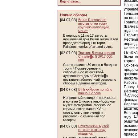
российс
Еще статьи...
На прот
управл
Гельсин
Новые обзоры
на поло
[04.07.08]
Bruun Rasmussen
Границ
выставил на торги
(Валкеа
крупную коллекцию
года не
монет
Строит
В период с 11 по 17 августа
аукционный дом Bruun Rasmussen
местны
проведет очередные торги
оправд
Paintings, works of art and coins.
железн
за иск
[02.07.08]
Триптих Бэкона принес
Christie▓s GBP17 000
были в
000
торгов.
Состоявшиеся 30 июня в Лондоне
Основ
торги ╚Послевоенное и
предст
современное искусство╩
гражда
аукционного дома Christie▓s
несколь
поставили абсолютный рекорд по
Работы 
сборам в данной категории.
Павлу 
[04.07.08]
В Нью-Йорке погибло
Дегене
панно XV века
╚Иллюст
Неприятный инцидент произошел
фасада,
в ночь на 1 июля в нью-йоркском
Деревя
музее Metropolitan. Массивное
архите
керамическое панно XV в.
сорвалось с креплений и
Вольмар
разбилось о каменный пол
году. ╚
галереи.
обшиты 
оснаще
[04.07.08]
Бруклинский музей
готовит выставку
основн
подделок
право р