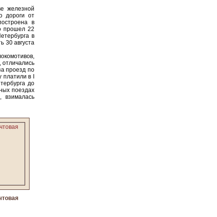
ве железной
о дороги от
построена в
во прошел 22
етербурга в
ь 30 августа
окомотивов,
, отличались
за проезд по
 платили в I
етербурга до
чных поездах
, взималась
чтовая