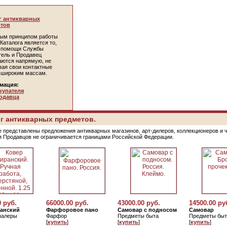
г антикварных
тов
ым принципом работы
Каталога является то,
и помощи Службы
тель и Продавец
аются напрямую, не
вая свои контактные
 широким массам.
мация:
купателя
одавца
г антикварных предметов.
е представлены предложения антикварных магазинов, арт-дилеров, коллекционеров и 
я Продавцов не ограничивается границами Российской Федерации.
0 руб.
66000.00 руб.
43000.00 руб.
14500.00 ру
ранский
Фарфоровое пано
Самовар с подносом
Самовар
палеры
Фарфор
Предметы быта
Предметы быт
[
купить
]
[
купить
]
[
купить
]