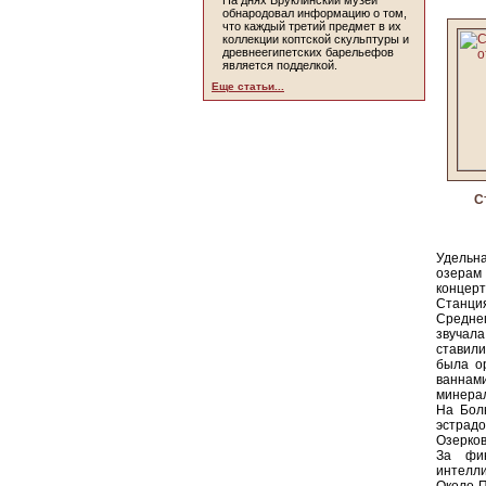
На днях Бруклинский музей
обнародовал информацию о том,
что каждый третий предмет в их
коллекции коптской скульптуры и
древнеегипетских барельефов
является подделкой.
Еще статьи...
С
Удельна
озерам
концерт
Станци
Среднег
звучала
ставили
была о
ваннам
минера
На Бол
эстрад
Озерков
За фин
интелл