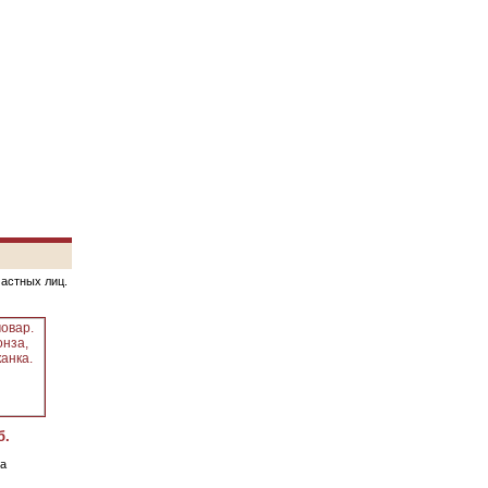
частных лиц.
б.
а