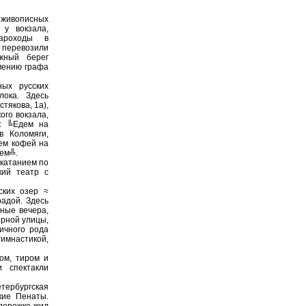
живописных
 у вокзала,
ароходы в
перевозили
жный берег
имению графа
ых русских
лока. Здесь
тякова, 1а),
ого вокзала,
м: ╚Едем на
в Коломяги,
ьем кофей на
ем╩.
 катанием по
кий театр с
ских озер ≈
радой. Здесь
ные вечера,
ерной улицы,
ичного рода
мнастикой,
ом, тиром и
 спектакли
ербургская
кие Пенаты.