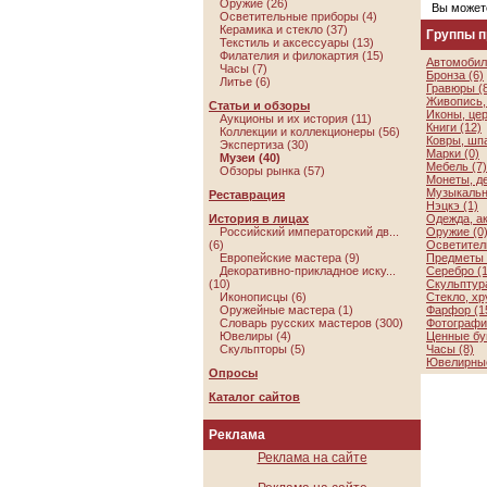
Оружие (26)
Вы может
Осветительные приборы (4)
Керамика и стекло (37)
Группы 
Текстиль и аксессуары (13)
Филателия и филокартия (15)
Автомобил
Часы (7)
Бронза (6)
Литье (6)
Гравюры (
Живопись, 
Статьи и обзоры
Иконы, цер
Аукционы и их история (11)
Книги (12)
Коллекции и коллекционеры (56)
Ковры, шп
Экспертиза (30)
Марки (0)
Музеи (40)
Мебель (7)
Обзоры рынка (57)
Монеты, де
Музыкальн
Реставрация
Нэцкэ (1)
История в лицах
Одежда, а
Российский императорский дв...
Оружие (0
(6)
Осветител
Европейские мастера (9)
Предметы 
Декоративно-прикладное иску...
Серебро (1
(10)
Скульптура
Иконописцы (6)
Стекло, хр
Оружейные мастера (1)
Фарфор (1
Словарь русских мастеров (300)
Фотографии
Ювелиры (4)
Ценные бу
Скульпторы (5)
Часы (8)
Ювелирные
Опросы
Каталог сайтов
Реклама
Реклама на сайте