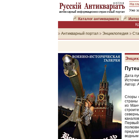
На гл
Уже з
Каталог антиквариата
Интер
К
Антикварный портал
Энциклопедия
Ста
Энцик
Путеш
Дата пу
Источни
Автор: 
Споры 
страны 
из Манч
строит
северны
каналов
Первый
полков
предла
водным