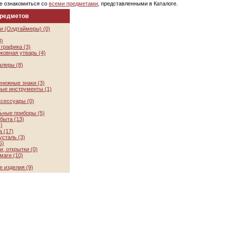
е ознакомиться со
всеми предметами
, представленными в Каталоге.
предметов
и (Олдтаймеры) (0)
8)
графика (3)
ковная утварь (4)
алеры (8)
нежные знаки (3)
ые инструменты (1)
ксессуары (0)
)
ьные приборы (5)
быта (13)
)
 (17)
усталь (3)
5)
, открытки (0)
маги (10)
 изделия (9)