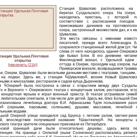
Станция Шувалово расположена на 
берегах Суздальского озера. На озере,
находилась пристань, с которой п
соответствии с расписанием поездов 
приезжавших дачников на противополо
озера, застроенный множеством дач, и к 
Шувалова.
Эти места связаны с именами известн
писателей, прежде всего Александра Б
сохранился станционный жилой дом (ул. Чис
слева от него находилось здание Озерковск
где бывал Блок. В его дневнике читае
танция Удельная.Почтовая
Финляндский вокзал, с Удельной едем 
открытка
оттуда в Озерки, проходим над озером, п
[увеличить (21k)]
Приморском вокзале, возвращаемся трамва
я, Озерки, Шувалово были веселыми дачными местами с театрами, танцами,
 на лодках. Здесь же, у станции ╚Шувалово╩, возник Новый Шуваловс
ными и кинозалами, рестораном и садом купца Дыренкова.
я ╚Озерки╩ была построена в связи с открытием между двух Суздаль
о и Верхнего ≈ Озерковского театра с концертным залом, рестораном, эст
 концертная музыка и играл военный оркестр. В театре устраивали семей
 любительские спектакли, в том числе для детей. Здесь же, близ Большой Оз
рганизована лечебница доктора В.И. Афанасьева ╚для пользования разл
и╩ (серными, паровыми, солеными), душами, массажем, лечебной ги
льными водами.
ьшой Озерной улице находился сад Брунса с летним залом, скетинг-ринк
ой, впоследствии получившей название ╚Шантеклер╩. На концерты и
ского театра зрители специально приезжали из Петербурга.
ской границей дачи были относительно дешевы; здесь жила пет
игенция. На границе с Оллилой (ныне Солнечное) располагались репинс