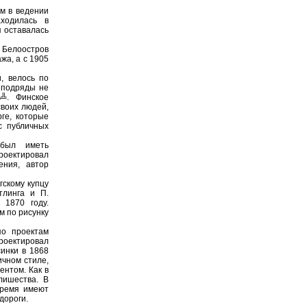
ом в ведении
аходилась в
 оставалась
 Белоостров
жа, а с 1905
, велось по
 подряды не
╩. Финское
воих людей,
ге, которые
с публичных
 был иметь
роектировал
ения, автор
гскому купцу
тлинга и П.
 1870 году.
м по рисунку
по проектам
роектировал
инки в 1868
ичном стиле,
ентом. Как в
лишества. В
время имеют
дороги.