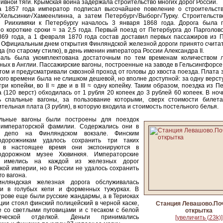
ивной тяги. Крымская война задержала строительство многих дорог России.
а 1857 года император подписал высочайшее повеление о строительст
 Хельсинки√Хамеенлинна, а затем Петербург√Выборг√Турку. Строительств
и Риихимяки к Петербургу началось 3 января 1868 года. Дорога была 
о короткие сроки ≈ за 2,5 года. Первый поезд от Петербурга до Парголо
69 года, а 1 февраля 1870 года состав доставил первых пассажиров из П
 Официальным днем открытия Финляндской железной дороги принято считат
да (по старому стилю), в день именин императора России Александра II.
раль была укомплектована достаточным по тем временам количеством л
ных в Англии. Пассажирские вагоны, построенные на заводе в Гельсингфорсе
ом и предусматривали сквозной проход от головы до хвоста поезда. Плата 
ого времени была не слишком дешевой, но вполне доступной: за одну версту
три копейки, во II ≈ две и в III ≈ одну копейку. Таким образом, поездка из П
 (120 верст) обходилась от 1 рубля 20 копеек до 3 рублей 60 копеек. В но
ь спальные вагоны, за пользование которыми, сверх стоимости билета
тельная плата (3 рубля), в которую входила и стоимость постельного белья.
льные вагоны были построены для поездок
 императорской фамилии. Содержались они в
 депо на Финляндском вокзале. Финским
одорожникам удалось сохранить три таких
, в настоящее время они экспонируются в
одорожном музее Хювинкяя. Императорские
а имелись на каждой из железных дорог
кой империи, но в России не удалось сохранить
го вагона.
нляндская железная дорога обслуживалась
и в голубых кепи и форменных тужурках. В
рове еще были русские жандармы, а в Териоках
ции стоял финский полицейский в черной каске,
Станция Левашово.По
 со светлыми пуговицами и с тесаком с белой
открытка
лической отделкой. Деньги принимались
[увеличить (23k)]