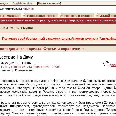
авную
English version
[
Наши вакансии
]
арегистрированы? [
Войти
]
нет-магазин
Расписание торгов
Новости и обзоры
Задай сво
рупнейший антикварный портал для коллекционеров, антикваров и арт-дилеро
тьи и обзоры
Музеи
Получите свой бесплатный ознакомительный номер журнала 'Антик.Инф
лопедия антиквариата. Статьи и справочники.
ествие На Дачу
бликации: 12.10.2006
Доб
к:
Антик.Инфо #42/43 (июль/август 2006)
Александр Ковалевский
о строительстве железных дорог в Финляндии начали будоражить обществ
еще в середине 30-х годов XIX столетия, после того как Стефенсон провел 
естера в Ливерпуль. В декабре 1837 года газета ╚Гельсингфорс Тидиген╩
ельстве железных дорог в России, отметила их преимущество перед к
х стран. Но в Суоми существовало хорошо отлаженное судоходство по сис
.
 реальный проект строительства железной дороги был предложен 20 март
ником Штирнвалем, руководителем транспортного ведомства Великого
гавшим построить железную дорогу на конной тяге Гельсингфорс Туркха
 путем. Уже на ранней стадии проектирования пришлось приступить к п