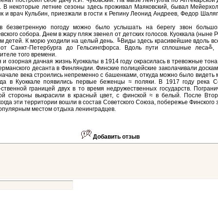
енат построил себе дачу К.И. Чуковский. На мызе Лентулла по Аптекарской
. В некоторые летние сезоны здесь проживал Маяковский, бывал Мейерхол
к и врач Кульбин, приезжали в гости к Репину Леонид Андреев, Федор Шаля
в безветренную погоду можно было услышать на берегу звон большо
вского собора. Днем в жару пляж звенел от детских голосов. Куоккала (ныне 
м детей. К морю уходили на целый день. ╚Виды здесь красивейшие вдоль в
 от Санкт-Петербурга до Гельсингфорса. Вдоль пути сплошные леса╩,
ителе того времени.
 и озорная дачная жизнь Куоккалы в 1914 году окрасилась в тревожные тона
ерманского десанта в Финляндии. Финские полицейские заколачивали доска
 начале века строились непременно с башенками, откуда можно было видеть 
ода в Куоккале появились первые беженцы ≈ поляки. В 1917 году река С
-ственной границей двух в то время недружественных государств. Погран
кой стороны выкрасили в красный цвет, с финской ≈ в белый. После Вто
когда эти территории вошли в состав Советского Союза, побережье Финского 
опулярным местом отдыха ленинградцев.
Добавить отзыв