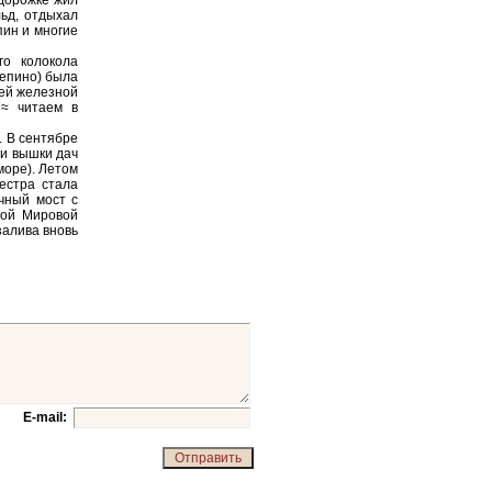
 дорожке жил
ьд, отдыхал
пин и многие
го колокола
Репино) была
сей железной
 ≈ читаем в
. В сентябре
ми вышки дач
море). Летом
естра стала
ичный мост с
рой Мировой
залива вновь
E-mail: