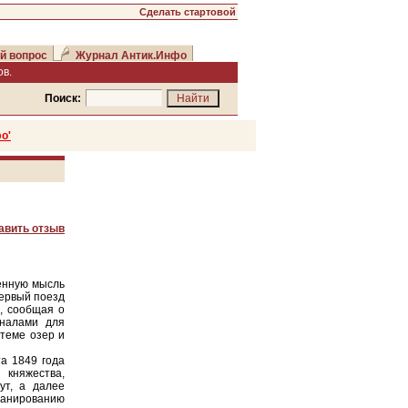
Сделать стартовой
й вопрос
Журнал Антик.Инфо
в.
Поиск:
о'
авить отзыв
енную мысль
первый поезд
, сообщая о
аналами для
теме озер и
а 1849 года
 княжества,
ут, а далее
ланированию