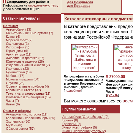
Специалисту для работы:
для Покупателя
Информация на
определенную тему
для Продавца
у вас в почтовом ящике.
Статьи и материалы
Каталог антикварных предметов
В каталоге представлены предло
По темам
Автомобили (13)
коллекционеров и частных лиц. 
Бонистика и ценные бумаги (7)
границами Российской Федераци
Куклы (4)
Морской флот (7)
Скульптура (1)
Фотография (3)
Геральдика (6)
Архитектура (11)
Живопись и графика (67)
Ювелирные изделия (28)
Изделия из камня и кости (7)
Иконопись (23)
Букинистика (19)
Мебель (17)
Литографии из альбома
$ 27000.00
Монеты и медали (34)
"Виды села Шаблыкина
Часы урашенны
Оружие (26)
в имении Киреевского"
фигурой женщи
Осветительные приборы (4)
Живопись, графика
читающей книгу
Керамика и стекло (37)
[
подробнее
]
Часы
Текстиль и аксессуары (13)
[
купить
]
Филателия и филокартия (15)
Вы можете ознакомиться со
всем
Часы (7)
Литье (6)
Группы предметов
Статьи и обзоры
Аукционы и их история (11)
Автомобили (Олдтаймеры) (0)
Коллекции и коллекционеры (56)
Бронза (8)
Экспертиза (30)
Гравюры (0)
Музеи (40)
Живопись, графика (5)
Обзоры рынка (57)
Иконы, церковная утварь (2)