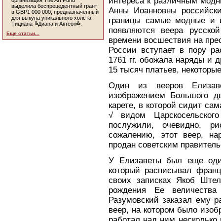
интереса к различным модн
организация The Art Fund
выделила беспрецедентный грант
Анны Иоанновны российск
в GBP1 000 000, предназначенный
для выкупа уникального холста
границы самые модные и и
Тициана ╚Диана и Актеон╩.
появляются веера русско
Еще статьи...
времени восшествия на пре
России вступает в пору ра
1761 гг. обожала наряды и 
15 тысяч платьев, некоторые
Один из вееров Елиза
изображением Большого д
карете, в которой сидит сам
√ видом Царскосельског
послужили, очевидно, р
сожалению, этот веер, н
продан советским правительст
У Елизаветы был еще оди
который расписывал фран
своих записках Якоб Штел
рождения Ее величества
Разумовский заказал ему р
веер, на котором было изоб
работал над ним несколько 