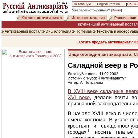
На главную
English version
[
Наши 
Уже зарегистрированы? [
Войти
]
Каталог антиквариата
Интернет-магазин
Расписание 
Крупнейший антикварный портал 
Антикварный портал
Энциклопедия
По темам
Текстиль и аксессуар
Хотите продать антиквариат? П
Энциклопедия антиквариата. С
Складной веер в Рос
Дата публикации: 11.02.2002
Источник: "Русскiй Антикварiатъ"
Автор: А. Петракова
В XVIII веке складные вее
XVI веке
, делали почти в
признанной законодательниц
В начале XVIII века в числ
смена костюма. В указе от
крестьян и священнослуж
городах┘ носить платье в