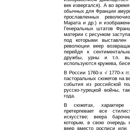
век извергался). А во вре
обычных для Франции амуро
прославленных револючио
Марата и др.) и изображен
Генеральных штатов Франц
материи с рисунком заступа 
под которыми выставлен 
революции веер возвраща
перейдя к сентиментальн
дружбы, урны и т.п. в
используются кружева, бисе
В России 1760-х √ 1770-х г
пасторальных сюжетов на в
события из российской по
русско-турецкой войны, та
года.
В сюжетах, характере 
претерпевает все стилис
искусстве; веера бароч
которым, в свою очередь 
веер вместо росписи или 