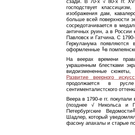
сзади. В 70-х √ 80-х гг. XV
господствует классицизм,
изображения дам, кавалеро
больше всей поверхности эк
сосредотачивается в медал
античных руин, а в России 
Павловск и Гатчина. С 1790-
Геркуланума появляются 
оформленные ╚в помпеянско
На веерах времени прав
украшенным блестками экра
видоизмененные сюжеты, 
Развитие веерного иску
продолжается в русл
сентименталистского оттенка 
Веера в 1790-е гг. покупал
(позднее √ Никольса и П
Петербургские Ведомости
Шадлер, который уведомлял
фасону апахалы и старые п