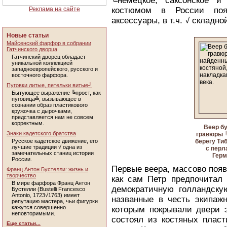
╚немецкое, саксонское и
Реклама на сайте
костюмом в России поя
аксессуары, в т.ч. √ складно
Новые статьи
Майсенский фарфор в собрании
Гатчинского дворца
Гатчинский дворец обладает
уникальной коллекцией
западноевропейского, русского и
восточного фарфора.
Пуговки литые, петельки витые┘
Бытующее выражение ╚прост, как
пуговица╩, вызывающее в
сознании образ пластикового
кружочка с дырочками,
представляется нам не совсем
корректным.
Веер б
Знаки кадетского братства
гравюры 
Русское кадетское движение, его
берегу Тиб
лучшие традиции √ одна из
с перл
замечательных станиц истории
Герм
России.
Первые веера, массово появ
Франц Антон Бустелли: жизнь и
творчество
как сам Петр предпочитал
В мире фарфора Франц Антон
демократичную голландску
Бустелли (Bustelli Francesco
Antonio, 1723√1763) имеет
названные в честь экипажн
репутацию мастера, чьи фигурки
кажутся совершенно
которым покрывали двери э
неповторимыми.
состоял из костяных пласт
Еще статьи...