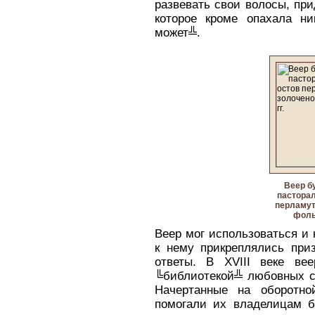
развевать свои волосы, пр
которое кроме опахала ни
может╩.
Веер б
пасторал
перламут
фольг
Веер мог использоваться и 
к нему прикреплялись при
ответы. В XVIII веке ве
╚библиотекой╩ любовных ст
Начертанные на оборотно
помогали их владелицам б