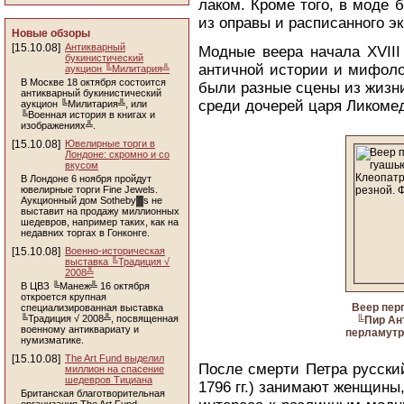
лаком. Кроме того, в моде
из оправы и расписанного эк
Новые обзоры
[15.10.08]
Антикварный
Модные веера начала XVIII
букинистический
античной истории и мифоло
аукцион ╚Милитария╩
В Москве 18 октября состоится
были разные сцены из жизни
антикварный букинистический
среди дочерей царя Ликоме
аукцион ╚Милитария╩, или
╚Военная история в книгах и
изображениях╩.
[15.10.08]
Ювелирные торги в
Лондоне: скромно и со
вкусом
В Лондоне 6 ноября пройдут
ювелирные торги Fine Jewels.
Аукционный дом Sotheby▓s не
выставит на продажу миллионных
шедевров, например таких, как на
недавних торгах в Гонконге.
[15.10.08]
Военно-историческая
выставка ╚Традиция √
2008╩
В ЦВЗ ╚Манеж╩ 16 октября
откроется крупная
Веер пер
специализированная выставка
╚Традиция √ 2008╩, посвященная
╚Пир Ан
военному антиквариату и
перламутро
нумизматике.
[15.10.08]
The Art Fund выделил
После смерти Петра русский
миллион на спасение
шедевров Тициана
1796 гг.) занимают женщины
Британская благотворительная