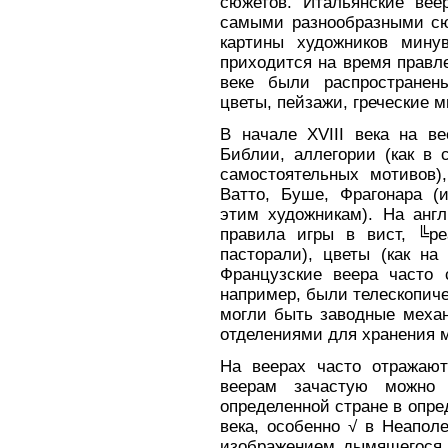
сюжетов. Итальянские веер
самыми разнообразными сю
картины художников мину
приходится на время правл
веке были распространен
цветы, пейзажи, греческие 
В начале XVIII века на в
Библии, аллегории (как в 
самостоятельных мотивов)
Ватто, Буше, Фрагонара (
этим художникам). На англ
правила игры в вист, ╚р
пасторали), цветы (как на
Французские веера часто
например, были телескопич
могли быть заводные механ
отделениями для хранения 
На веерах часто отражают
веерам зачастую можно 
определенной стране в опре
века, особенно √ в Неапол
изображением дымящегося В