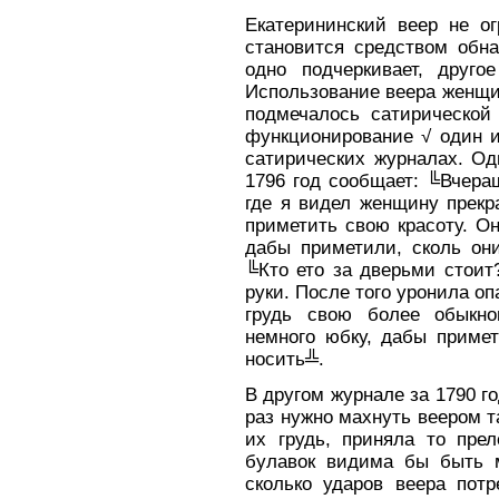
Екатерининский веер не о
становится средством обна
одно подчеркивает, другое
Использование веера женщ
подмечалось сатирической 
функционирование √ один и
сатирических журналах. Од
1796 год сообщает: ╚Вчера
где я видел женщину прекр
приметить свою красоту. Он
дабы приметили, сколь они
╚Кто ето за дверьми стоит
руки. После того уронила оп
грудь свою более обыкно
немного юбку, дабы примет
носить╩.
В другом журнале за 1790 го
раз нужно махнуть веером т
их грудь, приняла то прел
булавок видима бы быть 
сколько ударов веера пот