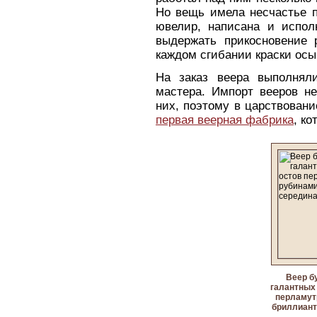
Но вещь имела несчастье п
ювелир, написана и испол
выдержать прикосновение 
каждом сгибании краски осы
На заказ веера выполнял
мастера. Импорт вееров не
них, поэтому в царствован
первая веерная фабрика
, ко
Веер б
галантных 
перламутр
бриллиант