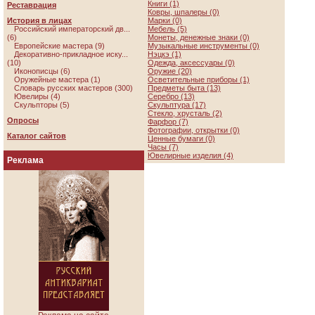
Книги (1)
Реставрация
Ковры, шпалеры (0)
История в лицах
Марки (0)
Российский императорский дв...
Мебель (5)
(6)
Монеты, денежные знаки (0)
Европейские мастера (9)
Музыкальные инструменты (0)
Декоративно-прикладное иску...
Нэцкэ (1)
(10)
Одежда, аксессуары (0)
Иконописцы (6)
Оружие (20)
Оружейные мастера (1)
Осветительные приборы (1)
Словарь русских мастеров (300)
Предметы быта (13)
Ювелиры (4)
Серебро (13)
Скульпторы (5)
Скульптура (17)
Стекло, хрусталь (2)
Опросы
Фарфор (7)
Фотографии, открытки (0)
Каталог сайтов
Ценные бумаги (0)
Часы (7)
Ювелирные изделия (4)
Реклама