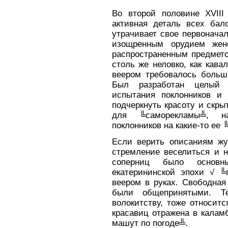
Во второй половине XVIII
активная деталь всех бало
утрачивает свое первонача
изощренным орудием женс
распространенным предмето
столь же неловко, как кава
веером требовалось большо
Был разработан целый 
испытания поклонников и
подчеркнуть красоту и скры
для ╚саморекламы╩, н
поклонников на какие-то ее
Если верить описаниям жу
стремление веселиться и н
соперниц было основ
екатерининской эпохи √ ╚
веером в руках. Свободная
были общепринятыми. Т
волокитству, тоже относится
красавиц отражена в калам
машут по погоде╩.