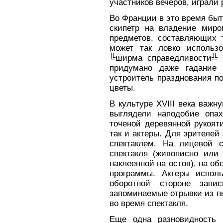
участников вечеров, играли
Во Франции в это время быт
скипетр на владение мир
предметов, составляющих 
может так ловко использ
╚ширма справедливости╩ -
придумано даже гадание
устроитель празднования по
цветы.
В культуре XVIII века важн
выглядели наподобие опа
точеной деревянной рукояти
так и актеры. Для зрителей
спектаклем. На лицевой 
спектакля (живописно или
наклеенной на остов), на об
программы. Актеры исполь
оборотной стороне запи
запоминаемые отрывки из пь
во время спектакля.
Еще одна разновидность 