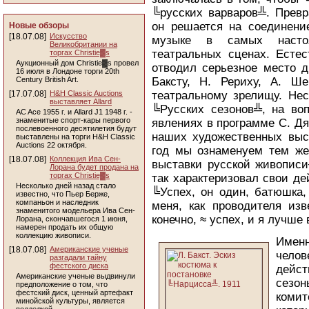
╚русских варваров╩. Превр
он решается на соединени
Новые обзоры
[18.07.08]
Искусство
музыке в самых настоя
Великобритании на
театральных сценах. Естес
торгах Christie▓s
Аукционный дом Christie▓s провел
отводил серьезное место д
16 июля в Лондоне торги 20th
Century British Art.
Баксту, Н. Рериху, А. Ш
[17.07.08]
H&H Classic Auctions
театральному зрелищу. Нес
выставляет Allard
╚Русских сезонов╩, на во
AC Ace 1955 г. и Allard J1 1948 г. -
знаменитые спорт-кары первого
явлениях в программе С. Дя
послевоенного десятилетия будут
наших художественных выст
выставлены на торги H&H Classic
Auctions 22 октября.
год мы ознаменуем тем же,
[18.07.08]
Коллекция Ива Сен-
выставки русской живописи
Лорана будет продана на
торгах Christie▓s
так характеризовал свои де
Несколько дней назад стало
╚Успех, он один, батюшка,
известно, что Пьер Берже,
компаньон и наследник
меня, как проводителя изв
знаменитого модельера Ива Сен-
конечно, ≈ успех, и я лучше 
Лорана, скончавшегося 1 июня,
намерен продать их общую
коллекцию живописи.
Имен
[18.07.08]
Американские ученые
челов
разгадали тайну
фестского диска
дейс
Американские ученые выдвинули
сезо
предположение о том, что
фестский диск, ценный артефакт
комит
минойской культуры, является