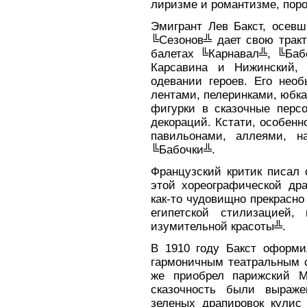
лиризме и романтизме, пор
Эмигрант Лев Бакст, осевш
╚Сезонов╩ дает свою тракт
балетах ╚Карнавал╩, ╚Баб
Карсавина и Нижинский, 
одевании героев. Его нео
лентами, пелеринками, юбк
фигурки в сказочные перс
декораций. Кстати, особенн
павильонами, аллеями, н
╚Бабочки╩.
Французский критик писал
этой хореографической др
как-то чудовищно прекрасно
египетской стилизацией,
изумительной красоты╩.
В 1910 году Бакст оформи
гармоничным театральным с
же приобрел парижский М
сказочность были выраже
зеленых драпировок кулис 