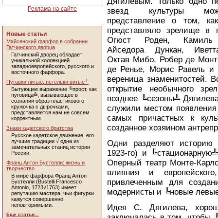
Дягилевым. Только одно п
Реклама на сайте
звезд культуры мо
представление о том, ка
представляло зрелище в 
Новые статьи
Огюст Роден, Камиль 
Майсенский фарфор в собрании
Гатчинского дворца
Айседора Дункан, Иветт
Гатчинский дворец обладает
Октав Мибо, Робер де Монт
уникальной коллекцией
западноевропейского, русского и
де Ренье, Морис Равель и 
восточного фарфора.
вереница знаменитостей. В
Пуговки литые, петельки витые┘
открытие необычного зре
Бытующее выражение ╚прост, как
пуговица╩, вызывающее в
позднее ╚сезоны╩ Дягилева
сознании образ пластикового
кружочка с дырочками,
служили местом появления
представляется нам не совсем
самых причастных к куль
корректным.
созданное хозяином антреп
Знаки кадетского братства
Русское кадетское движение, его
лучшие традиции √ одна из
Одни разделяют историю 
замечательных станиц истории
1923-го) и ╚стационарную╩
России.
Оперный театр Монте-Карло
Франц Антон Бустелли: жизнь и
творчество
влияния и европейского
В мире фарфора Франц Антон
привлеченным для создан
Бустелли (Bustelli Francesco
Antonio, 1723√1763) имеет
модернисты и ╚новые левые
репутацию мастера, чьи фигурки
кажутся совершенно
неповторимыми.
Идея С. Дягилева, хорош
Еще статьи...
заключалась в том, чтобы 