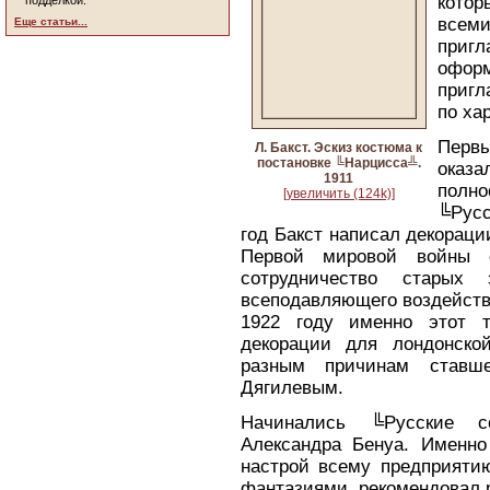
котор
подделкой.
всем
Еще статьи...
приг
оформ
пригл
по ха
Перв
Л. Бакст. Эскиз костюма к
постановке ╚Нарцисса╩.
оказ
1911
полно
[увеличить (124k)]
╚Русс
год Бакст написал декораци
Первой мировой войны 
сотрудничество старых 
всеподавляющего воздействи
1922 году именно этот т
декорации для лондонско
разным причинам ставш
Дягилевым.
Начинались ╚Русские 
Александра Бенуа. Именно
настрой всему предприяти
фантазиями, рекомендовал 