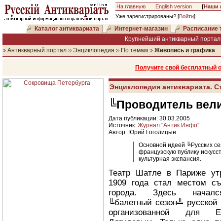
На главную
English version
[
Наши 
Уже зарегистрированы? [
Войти
]
Каталог антиквариата
Интернет-магазин
Расписание 
Крупнейший антикварный портал 
Антикварный портал
Энциклопедия
По темам
Живопись и графика
Получите свой бесплатный 
Энциклопедия антиквариата. С
╚Проводитель вел
Дата публикации: 30.03.2005
Источник:
Журнал "Антик.Инфо"
Автор: Юрий Гоголицын
Основной идеей ╚Русских с
французскую публику искусст
культурная экспансия.
Театр Шатле в Париже ут
1909 года стал местом с
города. Здесь начал
╚балетный сезон╩ русской 
организованной для 