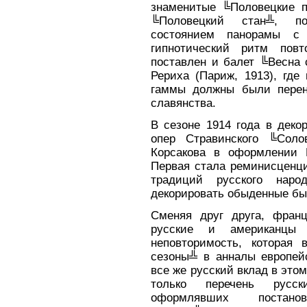
знаменитые ╚Половецкие п
╚Половецкий стан╩, по
состоянием панорамы с
гипнотический ритм пов
поставлен и балет ╚Весна 
Рериха (Париж, 1913), где
гаммы должны были перено
славянства.
В сезоне 1914 года в деко
опер Стравинского ╚Соло
Корсакова в оформлении 
Первая стала реминисценци
традиций русского наро
декорировать обыденные бы
Сменяя друг друга, фран
русские и американцы 
неповторимость, которая 
сезоны╩ в анналы европей
все же русский вклад в это
только перечень русск
оформлявших постано