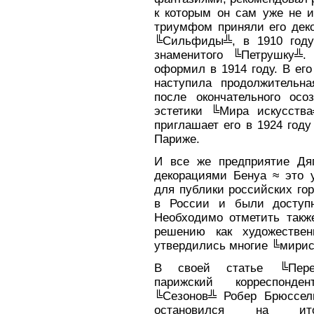
к которым он сам уже не и
триумфом приняли его дек
╚Сильфиды╩, в 1910 году
знаменитого ╚Петрушку╩.
оформил в 1914 году. В ег
наступила продолжительн
после окончательного осо
эстетики ╚Мира искусств
приглашает его в 1924 год
Париже.
И все же предприятие Дяг
декорациями Бенуа ≈ это у
для публики российских го
в России и были доступн
Необходимо отметить также
решению как художествен
утвердились многие ╚мирис
В своей статье ╚Пер
парижский корреспонден
╚Сезонов╩ Робер Брюссел
остановился на ит