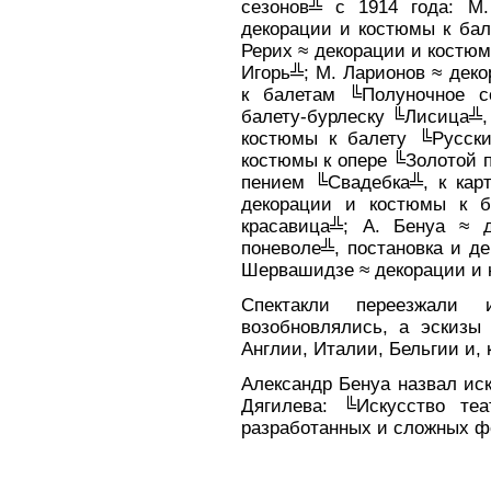
сезонов╩ с 1914 года: М
декорации и костюмы к ба
Рерих ≈ декорации и костюм
Игорь╩; М. Ларионов ≈ дек
к балетам ╚Полуночное с
балету-бурлеску ╚Лисица╩, 
костюмы к балету ╚Русски
костюмы к опере ╚Золотой п
пением ╚Свадебка╩, к карт
декорации и костюмы к 
красавица╩; А. Бенуа ≈ 
поневоле╩, постановка и д
Шервашидзе ≈ декорации и
Спектакли переезжали 
возобновлялись, а эскизы
Англии, Италии, Бельгии и, 
Александр Бенуа назвал ис
Дягилева: ╚Искусство те
разработанных и сложных 