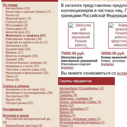
В каталоге представлены предло
По темам
Автомобили (13)
коллекционеров и частных лиц. 
Бонистика и ценные бумаги (7)
границами Российской Федераци
Куклы (4)
Морской флот (7)
Скульптура (1)
Фотография (3)
Геральдика (6)
Архитектура (11)
Живопись и графика (67)
Ювелирные изделия (28)
Изделия из камня и кости (7)
Иконопись (23)
Букинистика (19)
Мебель (17)
75000.00 руб.
50000.00 руб.
Монеты и медали (34)
Шкатулка для
Ковер иранский
Оружие (26)
ювелирных украшений
Ковры, шпалеры
Осветительные приборы (4)
Ювелирные изделия
[
купить
]
Керамика и стекло (37)
[
купить
]
Текстиль и аксессуары (13)
Вы можете ознакомиться со
всем
Филателия и филокартия (15)
Часы (7)
Литье (6)
Группы предметов
Статьи и обзоры
Автомобили (Олдтаймеры) (0)
Аукционы и их история (11)
Бронза (6)
Коллекции и коллекционеры (56)
Гравюры (8)
Экспертиза (30)
Живопись, графика (3)
Музеи (40)
Иконы, церковная утварь (4)
Обзоры рынка (57)
Книги (12)
Ковры, шпалеры (7)
Реставрация
Марки (0)
История в лицах
Мебель (7)
Российский императорский дв...
Монеты, денежные знаки (3)
(6)
Музыкальные инструменты (1)
Европейские мастера (9)
Нэцкэ (1)