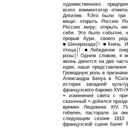
художественного предпри
всего комментатор отмети
Дягилев. ╚Это были три 
вещи: открыть Россию Ро
Россию миру; открыть ми
себя. Это было событие, н
прорыв бури, своего род
■Шехеразада⌠! ■Князь И
птица⌠! ■Лебединое озер
розы⌠! Одним словом, я мо
жизнь делится на две част
идеи, наши представления 
Громадную роль в признани
Александра Бенуа в ╚Сил
историк западной куль
французского барокко ХVII√Х
≈ изменения света с при
сказочный ≈ добился празд
времен Людовика ХIV. Па
гобелен, пасторали за о
следующем сезоне 1910 
французской сцене балет 