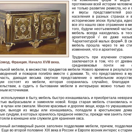
На изменение форм и видов
протяжении всей истории человеч
не только развитие ремесла, но и
и вкусы представителей ра
населения в разных странах и 
исторические эпохи. Культура, идео
все это нашло свое отражение в м
того, будучи неотъемлемой часть
мебель всегда находилась в тес
архитектурой √ ее даже назыв
╚архитектурой малых форм╩. В св
мебель прошла через те же сти
изменения, что и архитектура.
Трудность при изучении стари
заключается в том, что от древн
Комод. Франция. Начало XVIII века.
средневековья почти не со
льной мебели, в множество предметов мебели Нового времени в результат
аводнений и пожаров погибло вместе с домами. То, что представлено в м
часть, дающая весьма смутное представление о мебельном искусств
ции состоят из мебели, которая сохранилась случайно, благодаря 
тельствам, а судить о бытовании мебели в интерьерах можно только по
ным источникам.
 используемая в быту, мебель быстро изнашивалась и приобретала невзрач
стью выбрасывали и заменяли новой. Когда старая мебель становилась н
 в чулан или сжигали. Многие красивые и дорогие вещи, когда-то украшавши
ыри, выходя из моды или изнашиваясь, попадали в крестьянские дома
ые сундуки, в которых хранилось приданое невесты, прежде чем занять поче
стояли в конюшне или служили для хранения овса.
нный антикварный рынок заполнен подделками мебели, причем, подделкам
. Еще во второй половине XIX века в России и Европе возник интерес к стари