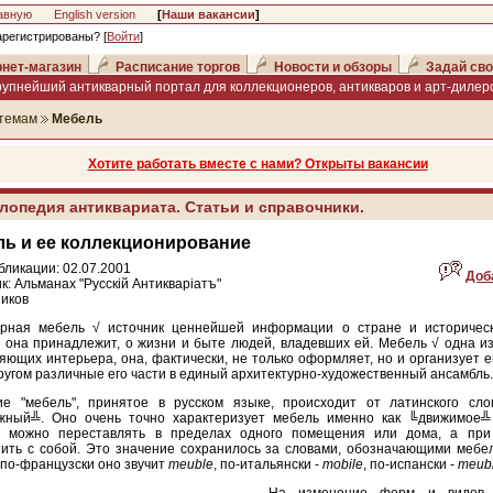
авную
English version
[
Наши вакансии
]
арегистрированы? [
Войти
]
нет-магазин
Расписание торгов
Новости и обзоры
Задай сво
рупнейший антикварный портал для коллекционеров, антикваров и арт-дилеро
темам
Мебель
Хотите работать вместе с нами? Открыты вакансии
лопедия антиквариата. Статьи и справочники.
ь и ее коллекционирование
бликации: 02.07.2001
Доб
к: Альманах "Русскiй Антикварiатъ"
иков
арная мебель √ источник ценнейшей информации о стране и историческ
 она принадлежит, о жизни и быте людей, владевших ей. Мебель √ одна и
яющих интерьера, она, фактически, не только оформляет, но и организует е
другом различные его части в единый архитектурно-художественный ансамбль.
ие "мебель", принятое в русском языке, происходит от латинского сл
жный╩. Оно очень точно характеризует мебель именно как ╚движимое╩
е можно переставлять в пределах одного помещения или дома, а пр
ить с собой. Это значение сохранилось за словами, обозначающими мебел
 по-французски оно звучит
meuble
, по-итальянски -
mobile
, по-испански -
meub