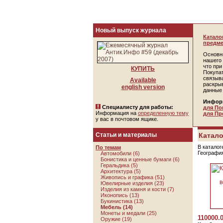
Новый выпуск журнала
Катало
предме
Основн
нашего 
что пр
КУПИТЬ
Покупа
связыв
Available
раскры
english version
данные
Инфор
Специалисту для работы:
для По
Информация на
определенную тему
для Пр
у вас в почтовом ящике.
Статьи и материалы
Катало
В каталог
По темам
Географи
Автомобили (6)
Бонистика и ценные бумаги (6)
Геральдика (5)
Архитектура (5)
Живопись и графика (51)
Ювелирные изделия (23)
Изделия из камня и кости (7)
Иконопись (13)
Букинистика (13)
Мебель (14)
Монеты и медали (25)
110000.
Оружие (19)