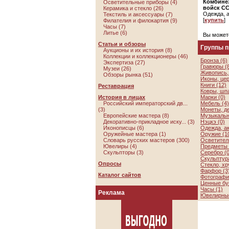
Комбинез
Осветительные приборы (4)
войск С
Керамика и стекло (26)
Одежда, 
Текстиль и аксессуары (7)
[
купить
]
Филателия и филокартия (9)
Часы (7)
Литье (6)
Вы может
Статьи и обзоры
Группы 
Аукционы и их история (8)
Коллекции и коллекционеры (46)
Бронза (6)
Экспертиза (27)
Гравюры (
Музеи (26)
Живопись, 
Обзоры рынка (51)
Иконы, цер
Книги (12)
Реставрация
Ковры, шп
История в лицах
Марки (0)
Российский императорский дв...
Мебель (4)
(3)
Монеты, де
Европейские мастера (8)
Музыкальн
Декоративно-прикладное иску... (3)
Нэцкэ (0)
Иконописцы (6)
Одежда, а
Оружейные мастера (1)
Оружие (1
Словарь русских мастеров (300)
Осветител
Ювелиры (4)
Предметы 
Скульпторы (3)
Серебро (0
Скульптура
Опросы
Стекло, хр
Фарфор (3
Каталог сайтов
Фотографии
Ценные бу
Часы (1)
Реклама
Ювелирные