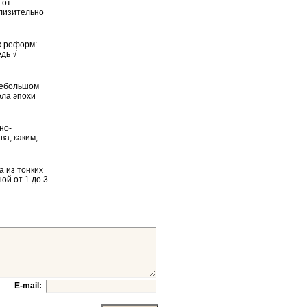
 от
близительно
х реформ:
едь √
 небольшом
ела эпохи
но-
ва, каким,
а из тонких
ой от 1 до 3
E-mail: