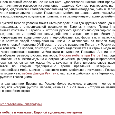
ак повышенный спрос на нее не мог быть удовлетворен настоящими предме
ека, начинается массовое изготовление подделок. Крупные мастерские, гд
торов, художников и столяров работал над созданием подделок, были в Пари
рге и многих других городах. Поддельная мебель попадала в дома, усадьбы
не подозревающие покупатели принимали ее за подлинную старинную мебел
 русской мебели условно может быть разделена на два крупных этапа: до Пе
 находилась в относительной изоляции от Европы, и после
Петра I
, 
ливает контакты с Европой и история русского декоративно-прикладного ис
аче, является историей его взаимодействия с искусством европейским.
Д
характеризует традиционность и однообразие, как форм, так и материа
х и богатых людей принципиально ничем не отличалась от мебели люд
 же с первой половины XVIII века, то есть с воцарения Петра I, у России 
е контакты с Европой, приходит и надолго задерживается в стране мода 
 часто приезжают мастера-мебельщики из Франции, Германии, Англии, он
 и обучают ремеслу русских мастеров.
Русская мебель при Петре I
нагляд
 появления в России моды на иностранную мебель (в придворных прогрессив
ремя как основная ее масса (используемая в быту широких слоев нас
няется по старым традициям.Во время правления Екатерины I
европейских мебельщиков на развитие стиля мебельного искусства в Росси
емлющим - так
мебель Давида Рентгена
, мастера и фабриканта из Германии,
русского классицизма.
 эпохи влияние Европы на Россию более ощутимо, в другие - менее о
ски, вся история русской мебели, начиная с XVIII века - история ее взаи
 европейских стран.
использованной литературы
я мебель и контакты с Европой
в допетровское время