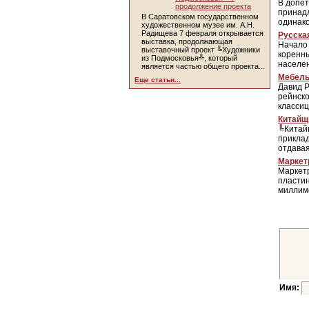
В допе
продолжение проекта
принадл
В Саратовском государственном
одинако
художественном музее им. А.Н.
Радищева 7 февраля открывается
Русска
выставка, продолжающая
Начало 
выставочный проект ╚Художники
коренны
из Подмосковья╩, который
населен
является частью общего проекта...
Мебель
Еще статьи...
Давид Р
рейнско
классиц
Китайщ
╚Китайщ
приклад
отдавая
Маркет
Маркетр
пластин
миллиме
Имя: