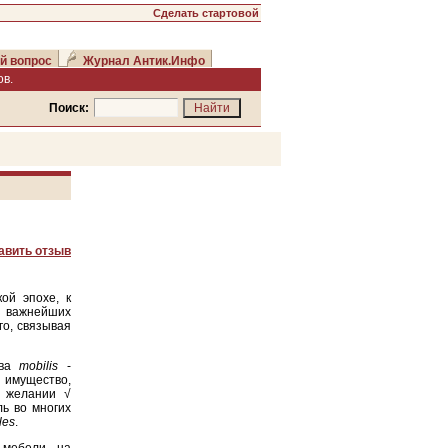
Сделать стартовой
й вопрос
Журнал Антик.Инфо
в.
Поиск:
авить отзыв
ой эпохе, к
з важнейших
го, связывая
ова
mobilis
-
 имущество,
и желании √
ь во многих
les
.