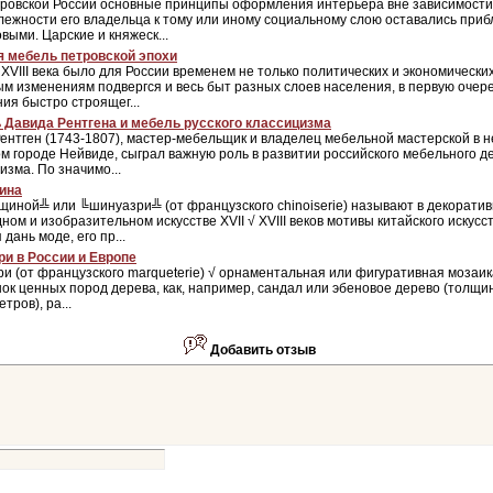
тровской России основные принципы оформления интерьера вне зависимости
ежности его владельца к тому или иному социальному слою оставались при
выми. Царские и княжеск...
я мебель петровской эпохи
XVIII века было для России временем не только политических и экономически
м изменениям подвергся и весь быт разных слоев населения, в первую очер
ия быстро строящег...
 Давида Рентгена и мебель русского классицизма
ентген (1743-1807), мастер-мебельщик и владелец мебельной мастерской в
м городе Нейвиде, сыграл важную роль в развитии российского мебельного д
изма. По значимо...
ина
иной╩ или ╚шинуазри╩ (от французского chinoiserie) называют в декоратив
ном и изобразительном искусстве XVII √ XVIII веков мотивы китайского искусст
 дань моде, его пр...
ри в России и Европе
и (от французского marqueterie) √ орнаментальная или фигуративная мозаик
ок ценных пород дерева, как, например, сандал или эбеновое дерево (толщин
тров), ра...
Добавить отзыв