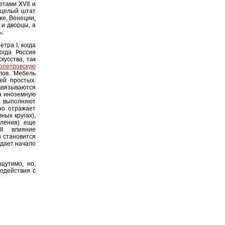
тами XVII и
е целый штат
же, Венеции,
 и дворцы, а
ь.
тра I, когда
когда Россия
кусства, так
опетровскую
лов. Мебель
ей простых.
завязываются
на иноземную
и выполняют
но отражает
ных кругах),
еления) еще
I влияние
и становится
 дает начало
щутимо, но,
модействия с