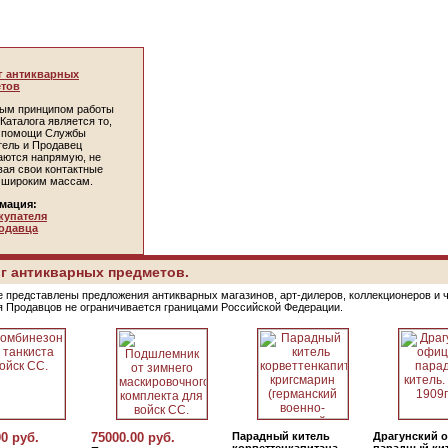
г антикварных
тов
ым принципом работы
Каталога является то,
и помощи Службы
тель и Продавец
аются напрямую, не
вая свои контактные
 широким массам.
мация:
купателя
одавца
г антикварных предметов.
е представлены предложения антикварных магазинов, арт-дилеров, коллекционеров и 
я Продавцов не ограничивается границами Российской Федерации.
00 руб.
75000.00 руб.
Парадный китель
Драгунский 