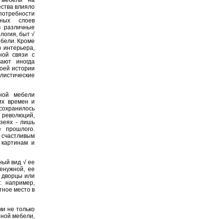
 мебели на
ества влияло
 потребности
зных слоев
в различные
логия, быт √
ебели. Кроме
ю интерьера,
ной связи с
ают иногда
оей истории
листические
нной мебели
их времен и
хранилось
е революций,
узеях - лишь
е прошлого.
счастливым
 картинам и
ный вид √ ее
енужной, ее
е дворцы или
: например,
тное место в
и не только
нной мебели,