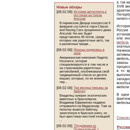
а так к
XVIII в
Новые обзоры
архитек
[08.02.08]
Истории автоспорта и
Петербу
его герои на торгах
ничего 
Artcurial
В парижском Дворце конгрессов 9
История
февраля состоятся торги Classic
and Racing Cars аукционного дома
Россия
Artcurial. На них будет
устанав
представлено 46 лотов, среди
или ин
которых как раритетные авто, так
мебель
и различные предм...
знатны
[08.02.08]
Японцы поднялись в
Начиная
цене
активны
Американская компания Hagerty
мебель,
Insurance, которая
заказы
специализируется в том числе и
процесс
на страховании раритетных
в то в
автомобилей, опубликовала свой
выпол
традиционный список из десяти
машин, которые, по ее мнению,
западно
чер...
всеобъ
мебели 
[08.02.08]
Три месяца тюрьмы за
бабочку
В одни
Владелец галереи экзотических
фактиче
животных в Красноярске
Владимир Ефременко недавно
мебелью
отправился на Мадагаскар. Там за
попытку вывезти бабочку,
занесенную в Красную книгу, он
был арестован местной полицией
Список 
...
[08.02.08]
╚Художники из
Русска
Подмосковья╩ √