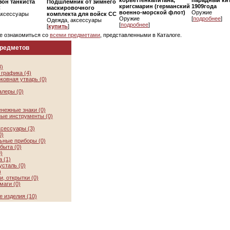
корветтенкапитана,
парадный кит
он танкиста
Подшлемник от зимнего
кригсмарин (германский
1909года
С
маскировочного
военно-морской флот)
Оружие
аксессуары
комплекта для войск СС
Оружие
[
подробнее
]
Одежда, аксессуары
[
подробнее
]
[
купить
]
е ознакомиться со
всеми предметами
, представленными в Каталоге.
предметов
8)
графика (4)
ковная утварь (0)
алеры (0)
нежные знаки (0)
ые инструменты (0)
ксессуары (3)
0)
ьные приборы (0)
быта (0)
)
 (1)
усталь (0)
)
, открытки (0)
маги (0)
 изделия (10)