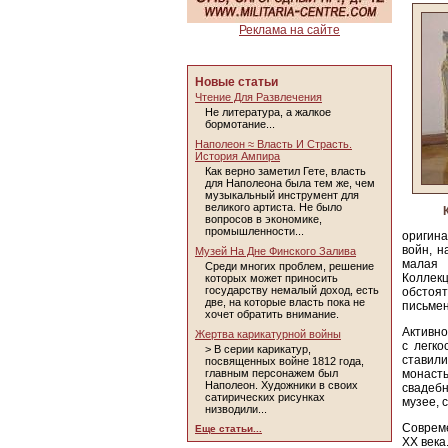
Реклама на сайте
Новые статьи
Чтение Для Развлечения
Не литература, а жалкое
бормотание...
Наполеон ≈ Власть И Страсть.
История Ампира
Как верно заметил Гете, власть
для Наполеона была тем же, чем
музыкальный инструмент для
великого артиста. Не было
вопросов в экономике,
промышленности...
оригина
войн, н
Музей На Дне Финского Залива
малая 
Среди многих проблем, решение
Коллек
которых может приносить
государству немалый доход, есть
обстоя
две, на которые власть пока не
письмен
хочет обратить внимание.
Активно
Жертва карикатурной войны
с легко
> В серии карикатур,
ставили
посвященных войне 1812 года,
главным персонажем был
монаст
Наполеон. Художники в своих
свадебн
сатирических рисунках
музее, 
низводили...
Совреме
Еще статьи...
XX века