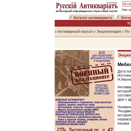
На гл
Уже з
Каталог антиквариата
Интер
К
Антикварный портал
Энциклопедия
По 
Энцик
Мебел
Дата пу
Источни
Н.Иконн
Антикв
которой
составл
друг с 
Назван
╚подви
которо
перевоз
языках: