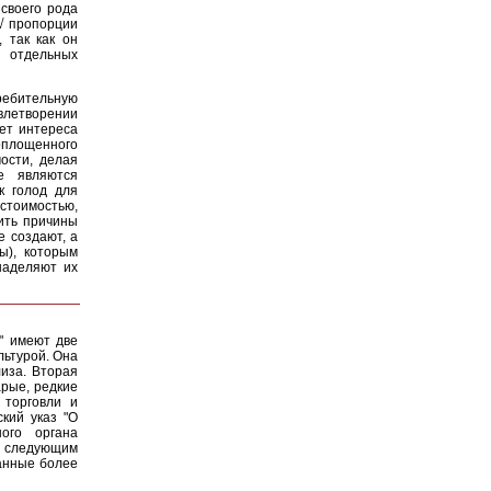
 своего рода
 √ пропорции
 так как он
 отдельных
ребительную
влетворении
яет интереса
оплощенного
ости, делая
е являются
к голод для
 стоимостью,
ить причины
е создают, а
ы), которым
наделяют их
к" имеют две
льтурой. Она
иза. Вторая
арые, редкие
 торговли и
ский указ "О
ого органа
о следующим
анные более