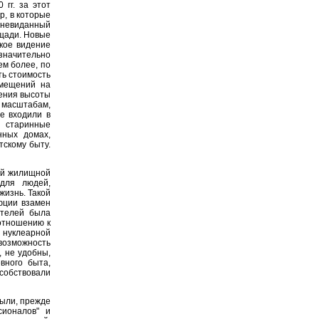
гг. за этот
р, в которые
 невиданный
ощади. Новые
кое видение
значительно
м более, по
ть стоимость
омещений на
ения высоты
 масштабам,
е входили в
е старинные
нных домах,
тскому быту.
ей жилищной
 для людей,
жизнь. Такой
юции взамен
ителей была
отношению к
 нуклеарной
возможность
, не удобны,
вного быта,
собствовали
были, прежде
сионалов" и