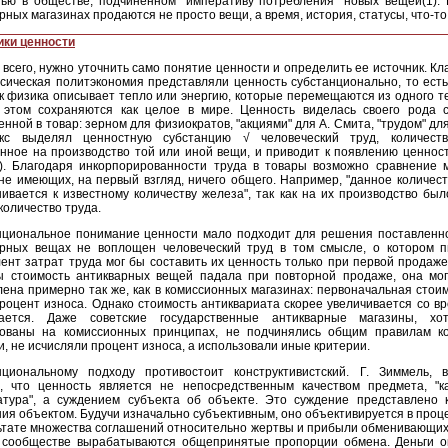
ью в обществе, подчиненном "императиву потребления" новых вещей(1). 
рных магазинах продаются не просто вещи, а время, история, статусы, что-т
ики ценности
всего, нужно уточнить само понятие ценности и определить ее источник. Кл
сическая политэкономия представляли ценность субстанционально, то ест
ак физика описывает тепло или энергию, которые перемещаются из одного те
 этом сохраняются как целое в мире. Ценность виделась своего рода с
нной в товар: зерном для физиократов, "акциями" для А. Смита, "трудом" для
кс выделял ценностную субстанцию √ человеческий труд, количеств
нное на производство той или иной вещи, и приводит к появлению ценнос
2). Благодаря инкорпорированности труда в товары возможно сравнение 
не имеющих, на первый взгляд, ничего общего. Например, "данное количе
ивается к известному количеству железа", так как на их производство бы
количество труда.
нциональное понимание ценности мало подходит для решения поставленно
арных вещах не воплощен человеческий труд в том смысле, о котором п
ент затрат труда мог бы составить их ценность только при первой продаж
ы стоимость антикварных вещей падала при повторной продаже, она мо
ена примерно так же, как в комиссионных магазинах: первоначальная стои
роцент износа. Однако стоимость антиквариата скорее увеличивается со в
ается. Даже советские государственные антикварные магазины, х
зованы на комиссионных принципах, не подчинялись общим правилам к
и, не исчисляли процент износа, а использовали иные критерии.
нциональному подходу противостоит конструктивистский. Г. Зиммель, в
л, что ценность является не непосредственным качеством предмета, "к
атура", а суждением субъекта об объекте. Это суждение представлено 
ия объектом. Будучи изначально субъективным, оно объективируется в проц
ьтате множества соглашений относительно жертвы и прибыли обменивающих
в сообществе вырабатываются общепринятые пропорции обмена. Деньги о