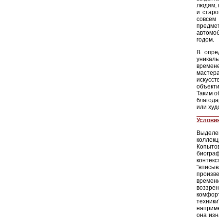
людям, 
и старо
совсем 
предмет
автомоб
годом.
В опре
уникал
времен
мастер
искусс
объекти
Таким о
благода
или худ
Услови
Выделен
коллек
Копытов
биогра
контекс
"вписы
произве
времени
воззре
комфорт
техники
наприме
она изн