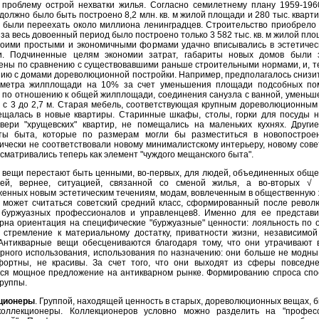
проблему острой нехватки жилья. Согласно семилетнему плану 1959-1960 
должно было быть построено 8,2 млн. кв. м жилой площади и 280 тыс. кварти
 были переехать около миллиона ленинградцев. Строительство приобрело
 за весь довоенный период было построено только 3 582 тыс. кв. м жилой пл
воими простыми и экономичными формами удачно вписывались в эстетичес
и. Подчиненные целям экономии затрат, габариты новых домов были 
ны по сравнению с существовавшими раньше строительными нормами, и, те
ию с домами дореволюционной постройки. Например, предполагалось снизи
 метра жилплощади на 10% за счет уменьшения площади подсобных п
по отношению к общей жилплощади, соединения санузла с ванной, уменьш
 с 3 до 2,7 м. Старая мебель, соответствующая крупным дореволюционным
ещалась в новые квартиры. Старинные шкафы, столы, горки для посуды н
двери "хрущевских" квартир, не помещались на маленьких кухнях. Други
ты быта, которые по размерам могли бы разместиться в новопострое
ически не соответствовали новому минималистскому интерьеру, новому сове
сматривались теперь как элемент "чуждого мещанского быта".
 вещи перестают быть ценными, во-первых, для людей, объединенных общ
ией, вернее, ситуацией, связанной со сменой жилья, а во-вторых √
енных новым эстетическим течениям, модам, вовлеченным в общественную 
 может считаться советский средний класс, сформированный после револ
 буржуазных профессионалов и управленцев8. Именно для ее представ
рна ориентация на специфические "буржуазные" ценности: лояльность по 
 стремление к материальному достатку, приватности жизни, независимой
 Антикварные вещи обесцениваются благодаря тому, что они утрачивают 
рного использования, использования по назначению: они больше не модны
фортны, не красивы. За счет того, что они выходят из сферы повседне
тся мощное предложение на антикварном рынке. Формированию спроса спо
группы.
ционеры
. Группой, находящей ценность в старых, дореволюционных вещах, 
 коллекционеры. Коллекционеров условно можно разделить на "профес