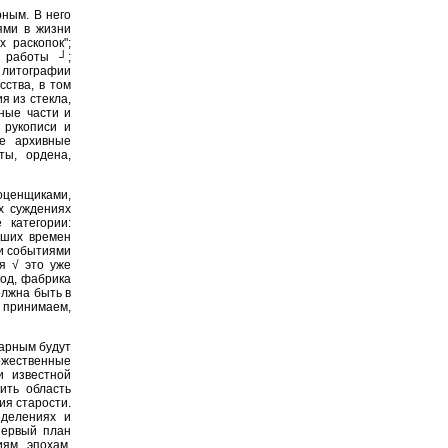
рным. В него
ями в жизни
 раскопок";
й работы ┘;
, литографии
ства, в том
я из стекла,
вные части и
 рукописи и
ие архивные
ты, ордена,
ценщиками,
х суждениях
 категории:
аших времен
ми событиями
я √ это уже
вод, фабрика
олжна быть в
ы принимаем,
варным будут
дожественные
и известной
ить область
ия старости.
еделениях и
первый план
ям, эпохам,