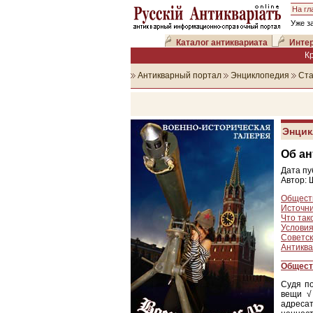
На гл
Уже з
Каталог антиквариата
Интер
К
Антикварный портал
Энциклопедия
Ста
Энцик
Об ан
Дата пу
Автор: 
Общест
Источни
Что так
Условия
Советск
Антиква
Общест
Судя п
вещи √
адреса