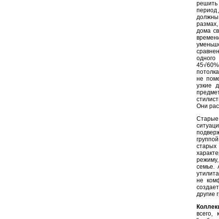
решить 
период 
должны
размах,
дома с
времен
уменьше
сравнен
одного
45√60% 
потолка
не пом
узкие 
предме
стилист
Они рас
Старые
ситуац
подверж
группой
старых
характе
режиму,
семье.
утилита
не ком
создае
другие 
Коллек
всего,