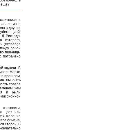
Возможно, в
о еще?
ассическая и
ь аналогично
ла в другое,
убстанцией,
 Д. Рикардо.
о которого,
ти (exchange
между собой
ство пшеницы
ло потрачено
й задачи. В
исал Маркс.
е в прошлом.
гла бы быть
мость товара
ременем, чем
отя и были
омиссионной
 частности,
ак цвет или
как желание
ессе обмена,
ся сторон. В
кончательно