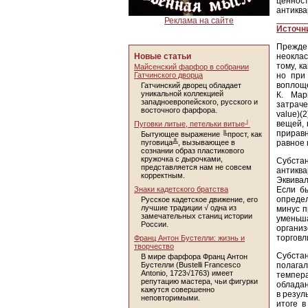
ценност
антиква
Реклама на сайте
Источн
Прежде 
Новые статьи
неоклас
тому, к
Майсенский фарфор в собрании
Гатчинского дворца
но при
воплоще
Гатчинский дворец обладает
уникальной коллекцией
К. Мар
западноевропейского, русского и
затраче
восточного фарфора.
value)(
вещей, 
Пуговки литые, петельки витые┘
приравн
Бытующее выражение ╚прост, как
пуговица╩, вызывающее в
равное 
сознании образ пластикового
кружочка с дырочками,
Субста
представляется нам не совсем
антикв
корректным.
Эквивал
Знаки кадетского братства
Если б
определ
Русское кадетское движение, его
лучшие традиции √ одна из
минус п
замечательных станиц истории
уменьш
России.
органи
торговл
Франц Антон Бустелли: жизнь и
творчество
Субста
В мире фарфора Франц Антон
Бустелли (Bustelli Francesco
полага
Antonio, 1723√1763) имеет
темпер
репутацию мастера, чьи фигурки
обладан
кажутся совершенно
в резул
неповторимыми.
итоге 