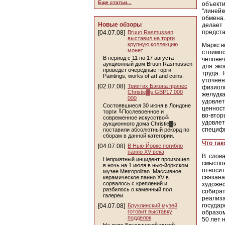
Еще статьи...
объекти
"линейк
обмена.
Новые обзоры
делает
предста
[04.07.08]
Bruun Rasmussen
выставил на торги
крупную коллекцию
Маркс в
монет
стоимос
В период с 11 по 17 августа
человеч
аукционный дом Bruun Rasmussen
для эко
проведет очередные торги
труда. 
Paintings, works of art and coins.
уточне
[02.07.08]
Триптих Бэкона принес
физиоло
Christie▓s GBP17 000
желудка
000
удовлет
Состоявшиеся 30 июня в Лондоне
ценност
торги ╚Послевоенное и
во-втор
современное искусство╩
удовле
аукционного дома Christie▓s
специфи
поставили абсолютный рекорд по
сборам в данной категории.
Что так
[04.07.08]
В Нью-Йорке погибло
панно XV века
В слова
Неприятный инцидент произошел
смыслов
в ночь на 1 июля в нью-йоркском
относит
музее Metropolitan. Массивное
связана
керамическое панно XV в.
сорвалось с креплений и
художе
разбилось о каменный пол
собират
галереи.
реализ
государ
[04.07.08]
Бруклинский музей
готовит выставку
образом
подделок
50 лет 