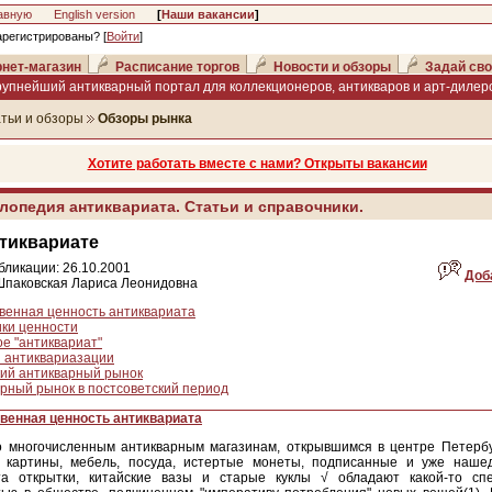
авную
English version
[
Наши вакансии
]
арегистрированы? [
Войти
]
нет-магазин
Расписание торгов
Новости и обзоры
Задай сво
рупнейший антикварный портал для коллекционеров, антикваров и арт-дилеро
тьи и обзоры
Обзоры рынка
Хотите работать вместе с нами? Открыты вакансии
лопедия антиквариата. Статьи и справочники.
тиквариате
бликации: 26.10.2001
Доб
Шпаковская Лариса Леонидовна
венная ценность антиквариата
ки ценности
ое "антиквариат"
 антиквариазации
ий антикварный рынок
рный рынок в постсоветский период
венная ценность антиквариата
о многочисленным антикварным магазинам, открывшимся в центре Петербу
 картины, мебель, посуда, истертые монеты, подписанные и уже наше
та открытки, китайские вазы и старые куклы √ обладают какой-то сп