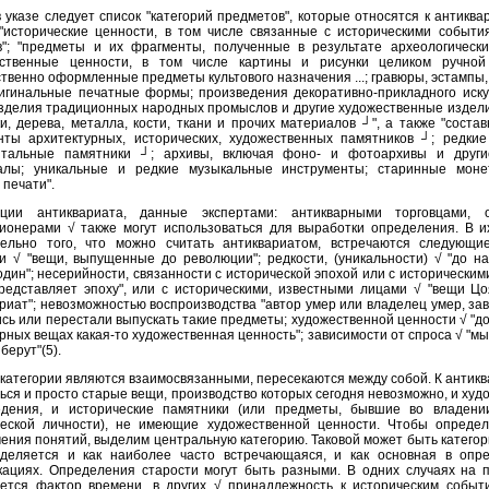
 указе следует список "категорий предметов", которые относятся к антиква
"исторические ценности, в том числе связанные с историческими событи
"; "предметы и их фрагменты, полученные в результате археологических
ественные ценности, в том числе картины и рисунки целиком ручно
твенно оформленные предметы культового назначения ...; гравюры, эстампы
игинальные печатные формы; произведения декоративно-прикладного искус
зделия традиционных народных промыслов и другие художественные издели
и, дерева, металла, кости, ткани и прочих материалов ┘", а также "соста
нты архитектурных, исторических, художественных памятников ┘; редкие
нтальные памятники ┘; архивы, включая фоно- и фотоархивы и друг
алы; уникальные и редкие музыкальные инструменты; старинные моне
 печати".
ции антиквариата, данные экспертами: антикварными торговцами, о
ионерами √ также могут использоваться для выработки определения. В и
тельно того, что можно считать антиквариатом, встречаются следующие
и √ "вещи, выпущенные до революции"; редкости, (уникальности) √ "до н
дин"; несерийности, связанности с исторической эпохой или с исторически
редставляет эпоху", или с историческими, известными лицами √ "вещи Цо
риат"; невозможностью воспроизводства "автор умер или владелец умер, за
сь или перестали выпускать такие предметы; художественной ценности √ "д
рных вещах какая-то художественная ценность"; зависимости от спроса √ "м
 берут"(5).
 категории являются взаимосвязанными, пересекаются между собой. К антик
ься и просто старые вещи, производство которых сегодня невозможно, и ху
едения, и исторические памятники (или предметы, бывшие во владени
ческой личности), не имеющие художественной ценности. Чтобы определ
ения понятий, выделим центральную категорию. Таковой может быть категор
деляется и как наиболее часто встречающаяся, и как основная в опр
кациях. Определения старости могут быть разными. В одних случаях на 
ется фактор времени, в других √ принадлежность к историческим событи