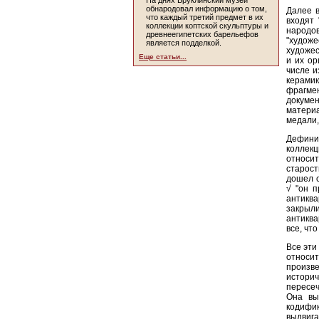
На днях Бруклинский музей
обнародовал информацию о том,
Далее в
что каждый третий предмет в их
входят 
коллекции коптской скульптуры и
народов
древнеегипетских барельефов
"худож
является подделкой.
художес
Еще статьи...
и их ор
числе и
керамик
фрагме
докуме
матери
медали,
Дефини
коллекц
относи
старост
дошел о
√ "он п
антиква
закрыли
антиква
все, что
Все эти
относит
произв
истори
пересеч
Она вы
кодифи
выдвига