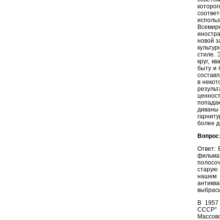
которо
соответ
использ
Всемир
иностра
новой з
культур
стиле. 
круг, к
быту и 
составл
в некот
результ
ценност
попада
диваны
гарнит
более д
Вопрос
Ответ: 
фильма
полосо
старую
нашем 
антикв
выбрасы
В 1957
СССР" 
Массово