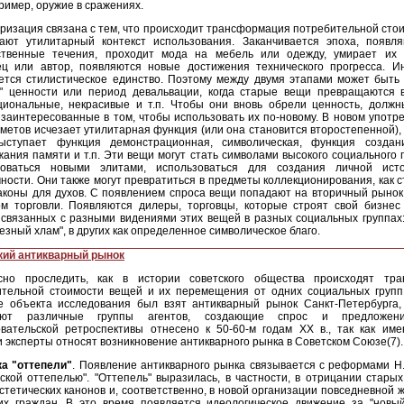
пример, оружие в сражениях.
ризация связана с тем, что происходит трансформация потребительной сто
вают утилитарный контекст использования. Заканчивается эпоха, появл
ственные течения, проходит мода на мебель или одежду, умирает их
ец или автор, появляются новые достижения технического прогресса. Ин
тся стилистическое единство. Поэтому между двумя этапами может быть 
л" ценности или период девальвации, когда старые вещи превращаются 
циональные, некрасивые и т.п. Чтобы они вновь обрели ценность, должн
 заинтересованные в том, чтобы использовать их по-новому. В новом употр
метов исчезает утилитарная функция (или она становится второстепенной),
ыступает функция демонстрационная, символическая, функция создан
ания памяти и т.п. Эти вещи могут стать символами высокого социального
воваться новыми элитами, использоваться для создания личной ист
ности. Они также могут превратиться в предметы коллекционирования, как 
коны для духов. С появлением спроса вещи попадают на вторичный рынок,
ом торговли. Появляются дилеры, торговцы, которые строят свой бизнес
 связанных с разными видениями этих вещей в разных социальных группах:
езный хлам", в других как определенное символическое благо.
кий антикварный рынок
сно проследить, как в истории советского общества происходят тр
ительной стоимости вещей и их перемещения от одних социальных групп 
ве объекта исследования был взят антикварный рынок Санкт-Петербурга,
вуют различные группы агентов, создающие спрос и предложен
вательской ретроспективы отнесено к 50-60-м годам XX в., так как име
 эксперты относят возникновение антикварного рынка в Советском Союзе(7).
ка "оттепели"
. Появление антикварного рынка связывается с реформами Н
ской оттепелью". "Оттепель" выразилась, в частности, в отрицании стары
стетических канонов и, соответственно, в новой организации повседневной 
их граждан. В это время появляется идеологическое движение за "новый