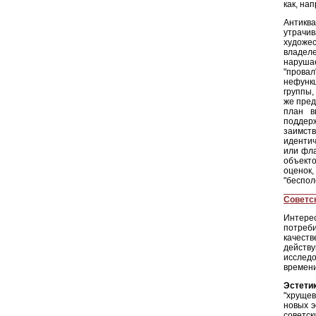
как, на
Антиква
утрачи
художе
владел
нарушае
"прова
нефунк
группы,
же пред
план в
поддерж
заимст
идентич
или фла
объект
оценок,
"беспол
Советс
Интере
потреб
качест
дейст
исследо
времени
Эстети
"хрущев
новых э
советск