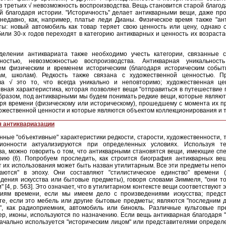
в третьих √ невозможность воспроизводства. Вещь становится старой благо
й благодаря истории. "Историчность" делает антикварными вещи, даже пр
недавно, как, например, платье леди Дианы. Физическое время также "ан
ы: новый автомобиль как товар теряет свою ценность или цену, однако 
или 30-х годов переходят в категорию антикварных и ценность их возраст
делении антиквариата также необходимо учесть категории, связанные с
ьностью, невозможностью воспроизводства. Антикварная уникальност
ем физическим и временем историческим (благодаря историческим событ
ам, школам). Редкость также связана с художественной ценностью. П
тва √ это то, что всегда уникально и неповторимо; художественная це
вная характеристика, которая позволяет вещи "отправиться в путешествие 
бразом, под антикварными мы будем понимать редкие вещи, которые являю
ря времени (физическому или историческому), прошедшему с момента их п
ожественной ценности и которые являются объектом коллекционирования и т
я антиквариазации
ные "объективные" характеристики редкости, старости, художественности, 
ционности актуализируются при определенных условиях. Используя т
а, можно говорить о том, что антикварными становятся вещи, имеющие сп
фию (6). Попробуем проследить, как строится биография антикварных ве
т их использования может быть назван утилитарным. Все эти предметы неп
ваются" в эпоху. Они составляют "стилистическое единство" времени (
дения искусства или бытовые предметы), говоря словами Зиммеля, "они т
" [4, p. 563]. Это означает, что в утилитарном контексте вещи соответствуют 
ниям времени, если мы имеем дело с произведениями искусства; предс
е, если это мебель или другие бытовые предметы; являются "последним 
", как радиоприемник, автомобиль или бинокль. Различные культовые пре
р, иконы, используются по назначению. Если вещь антикварная благодаря "
ачально используется "историческим лицом" или представителями определ