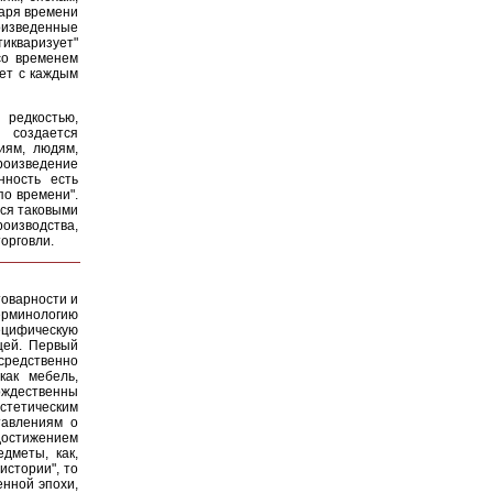
даря времени
оизведенные
тикваризует"
со временем
ает с каждым
 редкостью,
ь создается
иям, людям,
роизведение
нность есть
по времени".
тся таковыми
роизводства,
орговли.
товарности и
ерминологию
ецифическую
щей. Первый
осредственно
как мебель,
ождественны
эстетическим
тавлениям о
достижением
дметы, как,
истории", то
енной эпохи,