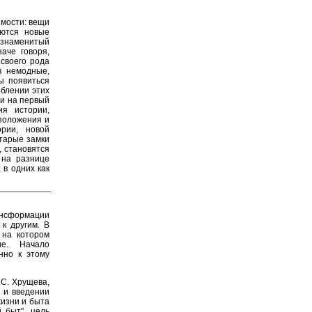
имости: вещи
яются новые
 знаменитый
аче говоря,
своего рода
в немодные,
ы появиться
еблении этих
 и на первый
ия истории,
 положения и
ории, новой
старые замки
 становятся
 на разнице
 в одних как
ансформации
к другим. В
 на котором
ие. Начало
нно к этому
.С. Хрущева,
х и введении
жизни и быта
 быт", цель