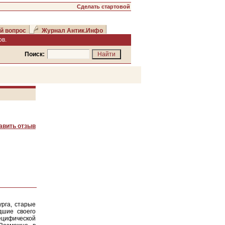
Сделать стартовой
й вопрос
Журнал Антик.Инфо
в.
Поиск:
авить отзыв
рга, старые
дшие своего
ецифической