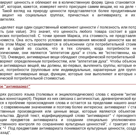
вируют ценность и облекают ее в количественную форму. Цена становится
ой", которая, кажется, измеряет нечто присущее самим вещам, но на деле
 Такой взгляд на природу ценности представляется более продуктивным,
 акцент на социальных группах, причастных к антиквариату, и их
вителях.
ыделяет еще один существенный компонент ценности √ полезность или пот
ть (use value). Это значит, что ценность любого товара состоит в удо
еских потребностей. С точки зрения Маркса, эта стоимость не представл
номиста. Она есть просто условие возникновения меновой ценности как в
На этом Маркс останавливается в объяснении сути потребительной стоим
ние в одной из ссылок, что в тех случаях, когда потребности н
гическими, они являются "аппетитом духа" и столь же "естественны, ка
"(3). Очевидно, антикварные вещи обладают специфической потребительной
воряют определенным потребностям, или "аппетитам духа". Чтобы объясн
и антикварных вещей, мы должны, во-первых, вычленить группы, которые е
ых, потребности (групповые или индивидуальные, характерные для групп
творяют антикварные вещи, функции, которые они выполняют и которые 
ческой потребительной стоимостью.
ое "антиквариат"
рях русского языка (толковых и энциклопедических) слова с корнем "анти
ых коннотации(4). Первая из них связана с античностью, древнегреческой ку
ся к проблеме происхождения слова и остается за пределами нашего анал
 с современными значениями и поэтому более интересна: антиквариат √ ст
ственные произведения или ценные вещи, которые являются объектом
ельства. Другой текст, кодифицирующий слово "антиквариат" √ президент
ации предметов антиквариата и создании специально уполномоченн
ственного контроля по сохранению культурных ценностей", √ трактует ег
: "┘ Под предметами антиквариата понимаются культурные ценности, созд
назад".