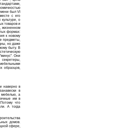
андартами,
номичностью
емени был VI
месте с его
культуре, о
ых товаров и
е, жизненном
стых формах:
ния к новому
ие предметы,
дны, но даже
кому быту. В
стетическую
"минус". Они
 секретеры,
 мебельными
х образцов,
ли наверно в
занавески в
 мебелью, а
гичные им в
 Потому что
ли. А тогда
роительства
ьных домов.
ищной сфере,