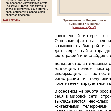
На днях Бруклинский музей
обнародовал информацию о том,
что каждый третий предмет в их
коллекции коптской скульптуры и
древнеегипетских барельефов
является подделкой.
Еще статьи...
Принимаете ли Вы участие в
аукционах? В каких?
[увеличить (54k)]
повышенный интерес к св
Основные факторы, склоня
возможность быстрой и вс
дать адрес сайта горазд
фотографий или слайдов с 
Большинство антикварных с
коллекций, причем, некото
информации, в частности
регистрации и получени
посетителем виртуальной га
В основном же работа росс
себя в мировой сети, стро
выкладываются несколько
контактными телефонами