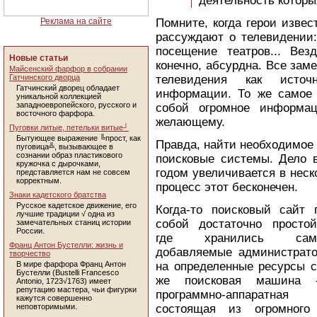
деятельность которы
Реклама на сайте
Помните, когда герои изве
рассуждают о телевидении: 
посещение театров... Вез
Новые статьи
конечно, абсурдна. Все зам
Майсенский фарфор в собрании
Гатчинского дворца
телевидения как источ
Гатчинский дворец обладает
информации. То же самое 
уникальной коллекцией
западноевропейского, русского и
собой огромное информац
восточного фарфора.
желающему.
Пуговки литые, петельки витые┘
Бытующее выражение ╚прост, как
Правда, найти необходимое 
пуговица╩, вызывающее в
сознании образ пластикового
поисковые системы. Дело 
кружочка с дырочками,
годом увеличивается в неск
представляется нам не совсем
корректным.
процесс этот бесконечен.
Знаки кадетского братства
Русское кадетское движение, его
Когда-то поисковый сайт 
лучшие традиции √ одна из
собой достаточно просто
замечательных станиц истории
России.
где хранились самос
Франц Антон Бустелли: жизнь и
добавляемые администрат
творчество
В мире фарфора Франц Антон
на определенные ресурсы с
Бустелли (Bustelli Francesco
же поисковая машина -
Antonio, 1723√1763) имеет
репутацию мастера, чьи фигурки
программно-аппаратная
кажутся совершенно
неповторимыми.
состоящая из огромного 