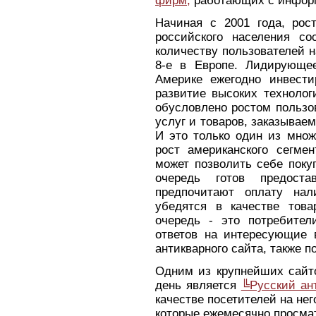
фирм,
работающих с инфор
Начиная с 2001 года, рос
российского населения со
количеству пользователей н
8-е в Европе. Лидирующе
Америке ежегодно инвести
развитие высоких технолог
обусловлено ростом пользов
услуг и товаров, заказывае
И это только один из мно
рост американского сегме
может позволить себе поку
очередь готов предоста
предпочитают оплату нал
убедятся в качестве това
очередь - это потребите
ответов на интересующие в
антикварного сайта, также п
Одним из крупнейших сайто
день является
╚Русский ан
качестве посетителей на нег
которые ежемесячно просмат