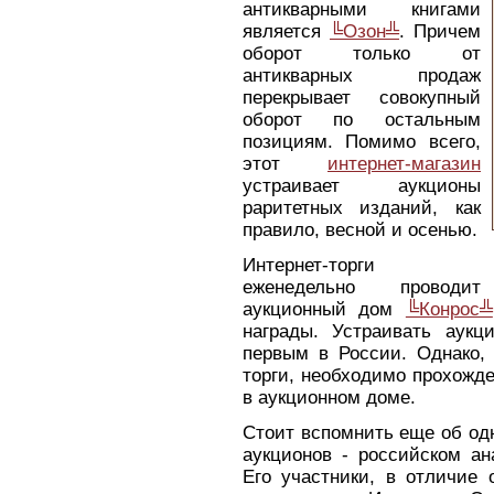
антикварными книгами
является
╚Озон╩
. Причем
оборот только от
антикварных продаж
перекрывает совокупный
оборот по остальным
позициям. Помимо всего,
этот
интернет-магазин
устраивает аукционы
раритетных изданий, как
правило, весной и осенью.
Интернет-торги
еженедельно проводит
аукционный дом
╚Конрос╩
награды. Устраивать аук
первым в России. Однако, 
торги, необходимо прохожд
в аукционном доме.
Стоит вспомнить еще об одн
аукционов - российском а
Его участники, в отличие 