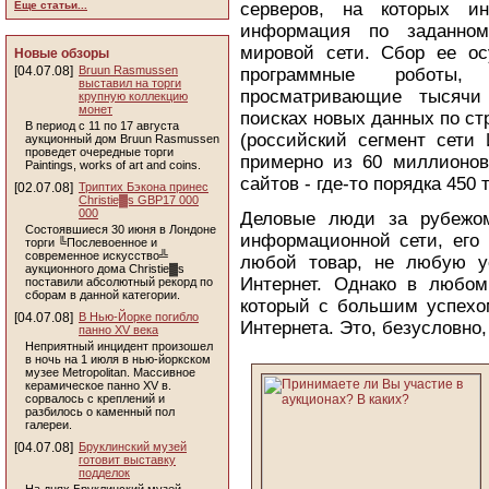
Еще статьи...
серверов, на которых ин
информация по заданном
мировой сети. Сбор ее о
Новые обзоры
[04.07.08]
Bruun Rasmussen
программные роботы, 
выставил на торги
просматривающие тысячи
крупную коллекцию
монет
поисках новых данных по ст
В период с 11 по 17 августа
(российский сегмент сети 
аукционный дом Bruun Rasmussen
проведет очередные торги
примерно из 60 миллионо
Paintings, works of art and coins.
сайтов - где-то порядка 450 
[02.07.08]
Триптих Бэкона принес
Christie▓s GBP17 000
000
Деловые люди за рубежом
Состоявшиеся 30 июня в Лондоне
информационной сети, его 
торги ╚Послевоенное и
современное искусство╩
любой товар, не любую у
аукционного дома Christie▓s
Интернет. Однако в любом 
поставили абсолютный рекорд по
сборам в данной категории.
который с большим успехо
[04.07.08]
В Нью-Йорке погибло
Интернета. Это, безусловно,
панно XV века
Неприятный инцидент произошел
в ночь на 1 июля в нью-йоркском
музее Metropolitan. Массивное
керамическое панно XV в.
сорвалось с креплений и
разбилось о каменный пол
галереи.
[04.07.08]
Бруклинский музей
готовит выставку
подделок