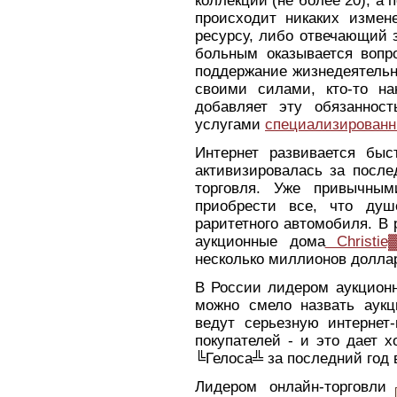
коллекции (не более 20), а 
происходит никаких измене
ресурсу, либо отвечающий з
больным оказывается вопр
поддержание жизнедеятельн
своими силами, кто-то нан
добавляет эту обязанност
услугами
специализированн
Интернет развивается бы
активизировалась за после
торговля. Уже привычны
приобрести все, что душ
раритетного автомобиля. В 
аукционные дома
Christi
несколько миллионов доллар
В России лидером аукционн
можно смело назвать аук
ведут серьезную интернет-
покупателей - и это дает 
╚Гелоса╩ за последний год 
Лидером онлайн-торговли