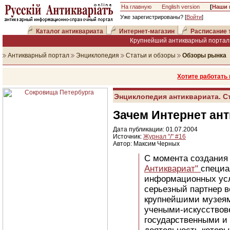
На главную
English version
[
Наши 
Уже зарегистрированы? [
Войти
]
Каталог антиквариата
Интернет-магазин
Расписание 
Крупнейший антикварный портал 
Антикварный портал
Энциклопедия
Статьи и обзоры
Обзоры рынка
Хотите работать
Энциклопедия антиквариата. С
Зачем Интернет ан
Дата публикации: 01.07.2004
Источник:
Журнал "/" #16
Автор: Максим Черных
С момента создания 
Антиквариат"
специа
информационных услу
серьезный партнер в
крупнейшими музеям
учеными-искусствов
государственными и