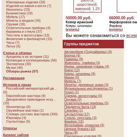
Ювелирные изделия (28)
Изделия из камня и кости (7)
Иконопись (23)
Букинистика (19)
Мебель (17)
50000.00 руб.
66000.00 руб.
Монеты и медали (34)
Ковер иранский
Фарфоровое па
Оружие (26)
Ковры, шпалеры
Фарфор
Осветительные приборы (4)
[
купить
]
[
купить
]
Керамика и стекло (37)
Вы можете ознакомиться со
всем
Текстиль и аксессуары (13)
Филателия и филокартия (15)
Часы (7)
Группы предметов
Литье (6)
Автомобили (Олдтаймеры) (0)
Статьи и обзоры
Бронза (6)
Аукционы и их история (11)
Гравюры (8)
Коллекции и коллекционеры (56)
Живопись, графика (3)
Экспертиза (30)
Иконы, церковная утварь (4)
Музеи (40)
Книги (12)
Обзоры рынка (57)
Ковры, шпалеры (8)
Марки (0)
Реставрация
Мебель (7)
История в лицах
Монеты, денежные знаки (3)
Российский императорский дв...
Музыкальные инструменты (1)
(6)
Нэцкэ (1)
Европейские мастера (9)
Одежда, аксессуары (0)
Декоративно-прикладное иску...
Оружие (0)
(10)
Осветительные приборы (5)
Иконописцы (6)
Предметы быта (13)
Оружейные мастера (1)
Серебро (1)
Словарь русских мастеров (300)
Скульптура (17)
Ювелиры (4)
Стекло, хрусталь (3)
Скульпторы (5)
Фарфор (15)
Фотографии, открытки (0)
Опросы
Ценные бумаги (10)
Часы (8)
Каталог сайтов
Ювелирные изделия (9)