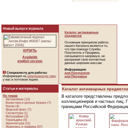
Новый выпуск журнала
Каталог антикварных
предметов
Основным принципом работы
нашего Каталога является то,
что при помощи Службы
КУПИТЬ
Покупатель и Продавец
связываются напрямую, не
Available
раскрывая свои контактные
english version
данные широким массам.
Информация:
Специалисту для работы:
для Покупателя
Информация на
определенную тему
для Продавца
у вас в почтовом ящике.
Статьи и материалы
Каталог антикварных предметов
В каталоге представлены предло
По темам
Автомобили (13)
коллекционеров и частных лиц. 
Бонистика и ценные бумаги (7)
границами Российской Федераци
Куклы (4)
Морской флот (7)
Скульптура (1)
Фотография (3)
Геральдика (6)
Архитектура (11)
Живопись и графика (67)