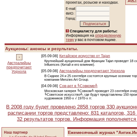
Дост
проектах, розыске и находках.
E-mail:
ФИО:
Город:
Специалисту для работы:
Информация на
определенную
тему
у вас в почтовом ящике.
Аукционы: анонсы и результаты.
[05.09.08]
Китайское искусство от Tajan
Крупнейший аукционный дом Франции Tajan проведет 18 сен
Австралийцы
Influences (Китай и его влияние).
предпочитают
[05.09.08]
Австралийцы предпочитают Уорхола
Уорхола
В Сиднее 24 и 25 сентября состоятся крупные осенние то
компании Menzies Art Group.
[04.09.08]
Сов-арт в ╚Совкоме╩
Московская галерея ╚Совком╩ проведет 23 сентября оче
╚Советское искусство╩, где будут представлены 150 про
художников 1950-х √ 1970-х гг.
В 2008 году будет проведено 2858 торгов 330 аукцио
расписании торгов представлено: 831 каталогов, 31
32 результатов торгов. Информация пополняется
Ежемесячный журнал "Антик.И
Наш партнер