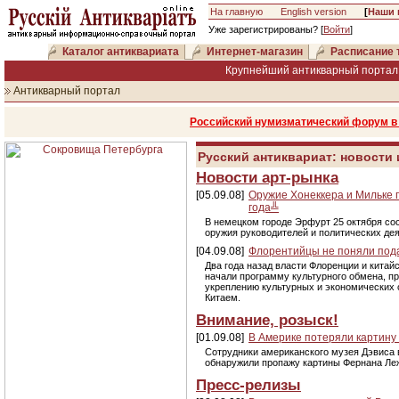
На главную
English version
[
Наши 
Уже зарегистрированы? [
Войти
]
Каталог антиквариата
Интернет-магазин
Расписание 
Крупнейший антикварный портал 
Антикварный портал
Российский нумизматический форум в 
Русский антиквариат: новости
Новости арт-рынка
[05.09.08]
Оружие Хонеккера и Мильке 
года╩
В немецком городе Эрфурт 25 октября со
оружия руководителей и политических дея
[04.09.08]
Флорентийцы не поняли под
Два года назад власти Флоренции и китайс
начали программу культурного обмена, п
укреплению культурных и экономических 
Китаем.
Внимание, розыск!
[01.09.08]
В Америке потеряли картину
Сотрудники американского музея Дэвиса 
обнаружили пропажу картины Фернана Ле
Пресс-релизы