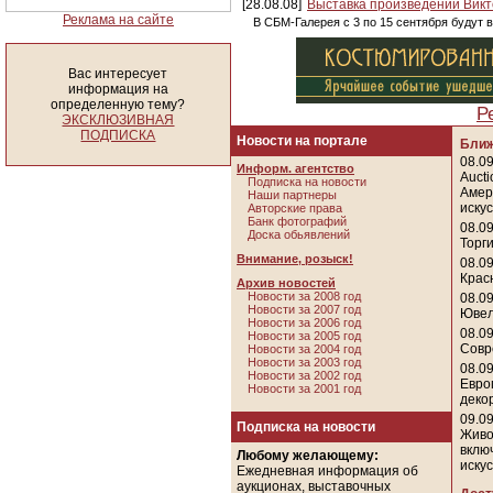
[28.08.08]
Выставка произведений Викт
Реклама на сайте
В СБМ-Галерея с 3 по 15 сентября будут
Вас интересует
информация на
определенную тему?
Р
ЭКСКЛЮЗИВНАЯ
ПОДПИСКА
Новости на портале
Ближ
08.09
Информ. агентство
Aucti
Подписка на новости
Амер
Наши партнеры
иску
Авторские права
Банк фотографий
08.09
Доска обьявлений
Торг
Внимание, розыск!
08.09
Крас
Архив новостей
Новости за 2008 год
08.09
Новости за 2007 год
Ювел
Новости за 2006 год
08.09
Новости за 2005 год
Совр
Новости за 2004 год
Новости за 2003 год
08.09
Новости за 2002 год
Евро
Новости за 2001 год
деко
09.09
Подписка на новости
Живо
вклю
Любому желающему:
иску
Ежедневная информация об
аукционах, выставочных