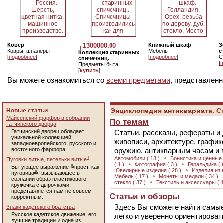
Ковер
┬1300000.00
Книжный шкаф
З
Ковры, шпалеры
Мебель
с
Коллекция старинных
[
подробнее
]
[
подробнее
]
С
спичечниц.
[
п
Предметы быта
[
купить
]
Вы можете ознакомиться со
всеми предметами
, представленн
Энциклопедия антиквариата. С
Новые статьи
Майсенский фарфор в собрании
По темам
Гатчинского дворца
Гатчинский дворец обладает
Статьи, рассказы, рефераты и 
уникальной коллекцией
живописи, архитектуре, график
западноевропейского, русского и
восточного фарфора.
оружию, антикварным часам и 
Автомобили
( 13 )
Бонистика и ценные
Пуговки литые, петельки витые┘
( 1 )
Фотография
( 3 )
Геральдика
( 
Бытующее выражение ╚прост, как
Ювелирные изделия
( 28 )
Изделия из 
пуговица╩, вызывающее в
Мебель
( 17 )
Монеты и медали
( 34 )
сознании образ пластикового
стекло
( 37 )
Текстиль и аксессуары
( 
кружочка с дырочками,
представляется нам не совсем
Статьи и обзоры
корректным.
Здесь Вы сможете найти самые
Знаки кадетского братства
Русское кадетское движение, его
легко и уверенно ориентироват
лучшие традиции √ одна из