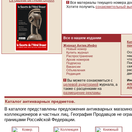
La Gazette de l'Hotel Drouot
Все материалы текущего номера д
Хотите получить
ознакомительный вы
Все о нашем издании
Ка
Журнал Антик.Инфо
пр
Новый номер
Ос
Купить журнал
наш
Распространение
чт
Архив номеров
По
Подписка
св
Вакансии
ра
Объявления
да
Редакция
Вы можете ознакомиться с
Ин
дл
целевой аудиторией
журнала, а
дл
также с расценками на
размещение рекламы
.
Каталог антикварных предметов.
В каталоге представлены предложения антикварных магазинов
коллекционеров и частных лиц. География Продавцов не огр
границами Российской Федерации.