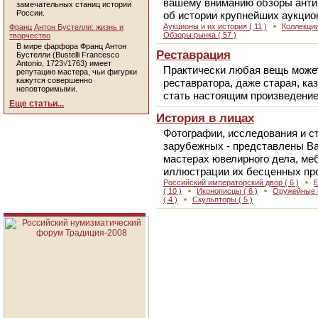
вашему вниманию обзоры антик
замечательных станиц истории
России.
об истории крупнейших аукцио
Аукционы и их история
( 11 )
Коллекци
Франц Антон Бустелли: жизнь и
Обзоры рынка
( 57 )
творчество
В мире фарфора Франц Антон
Реставрация
Бустелли (Bustelli Francesco
Antonio, 1723√1763) имеет
Практически любая вещь может
репутацию мастера, чьи фигурки
кажутся совершенно
реставратора, даже старая, к
неповторимыми.
стать настоящим произведение
Еще статьи...
История в лицах
Фотографии, исследования и ст
зарубежных - представлены В
мастерах ювелирного дела, ме
иллюстрации их бесценных пр
Российский императорский двор
( 6 )
( 10 )
Иконописцы
( 6 )
Оружейные
( 4 )
Скульпторы
( 5 )