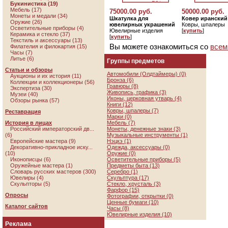
Букинистика (19)
Мебель (17)
75000.00 руб.
50000.00 руб.
Монеты и медали (34)
Шкатулка для
Ковер иранский
Оружие (26)
ювелирных украшений
Ковры, шпалеры
Осветительные приборы (4)
Ювелирные изделия
[
купить
]
Керамика и стекло (37)
[
купить
]
Текстиль и аксессуары (13)
Вы можете ознакомиться со
всем
Филателия и филокартия (15)
Часы (7)
Литье (6)
Группы предметов
Статьи и обзоры
Автомобили (Олдтаймеры) (0)
Аукционы и их история (11)
Бронза (6)
Коллекции и коллекционеры (56)
Гравюры (8)
Экспертиза (30)
Живопись, графика (3)
Музеи (40)
Иконы, церковная утварь (4)
Обзоры рынка (57)
Книги (12)
Ковры, шпалеры (7)
Реставрация
Марки (0)
История в лицах
Мебель (7)
Российский императорский дв...
Монеты, денежные знаки (3)
(6)
Музыкальные инструменты (1)
Европейские мастера (9)
Нэцкэ (1)
Декоративно-прикладное иску...
Одежда, аксессуары (0)
(10)
Оружие (0)
Иконописцы (6)
Осветительные приборы (5)
Оружейные мастера (1)
Предметы быта (13)
Словарь русских мастеров (300)
Серебро (1)
Ювелиры (4)
Скульптура (17)
Скульпторы (5)
Стекло, хрусталь (3)
Фарфор (15)
Опросы
Фотографии, открытки (0)
Ценные бумаги (10)
Каталог сайтов
Часы (8)
Ювелирные изделия (10)
Реклама