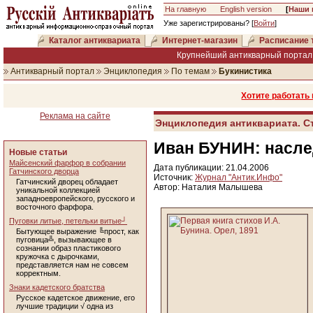
На главную
English version
[
Наши 
Уже зарегистрированы? [
Войти
]
Каталог антиквариата
Интернет-магазин
Расписание 
Крупнейший антикварный портал 
Антикварный портал
Энциклопедия
По темам
Букинистика
Хотите работать
Реклама на сайте
Энциклопедия антиквариата. С
Иван БУНИН: насле
Новые статьи
Майсенский фарфор в собрании
Дата публикации: 21.04.2006
Гатчинского дворца
Источник:
Журнал "Антик.Инфо"
Гатчинский дворец обладает
Автор: Наталия Малышева
уникальной коллекцией
западноевропейского, русского и
восточного фарфора.
Пуговки литые, петельки витые┘
Бытующее выражение ╚прост, как
пуговица╩, вызывающее в
сознании образ пластикового
кружочка с дырочками,
представляется нам не совсем
корректным.
Знаки кадетского братства
Русское кадетское движение, его
лучшие традиции √ одна из