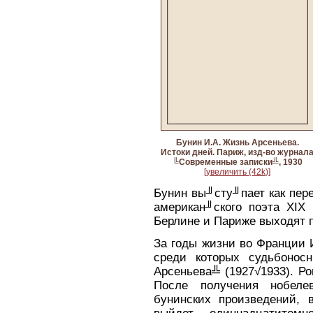
Бунин И.А. Жизнь Арсеньева.
Истоки дней. Париж, изд-во журнал
╚Современные записки╩, 1930
[увеличить (42k)]
Бунин вы╜сту╜пает как пер
американ╜ского поэта XIX 
Берлине и Париже выходят 
За годы жизни во Франции 
среди которых судьбонос
Арсеньева╩ (1927√1933). Р
После получения нобеле
бунинских произведений, 