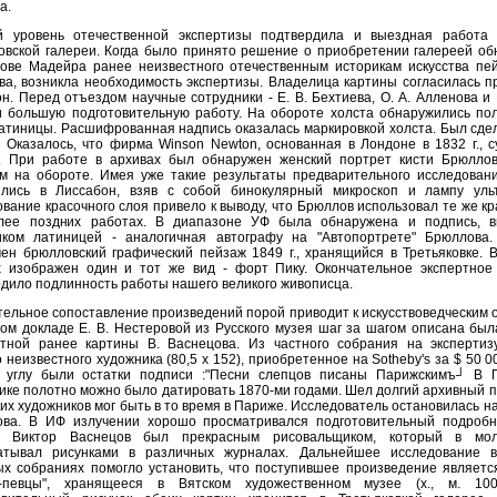
а.
й уровень отечественной экспертизы подтвердила и выездная работа 
овской галереи. Когда было принято решение о приобретении галереей об
рове Мадейра ранее неизвестного отечественным историкам искусства пе
а, возникла необходимость экспертизы. Владелица картины согласилась п
н. Перед отъездом научные сотрудники - Е. В. Бехтиева, О. А. Алленова и
и большую подготовительную работу. На обороте холста обнаружились по
атиницы. Расшифрованная надпись оказалась маркировкой холста. Был сде
 Оказалось, что фирма Winson Newton, основанная в Лондоне в 1832 г., 
. При работе в архивах был обнаружен женский портрет кисти Брюлло
м на обороте. Имея уже такие результаты предварительного исследовани
ились в Лиссабон, взяв с собой бинокулярный микроскоп и лампу уль
вание красочного слоя привело к выводу, что Брюллов использовал те же кр
лее поздних работах. В диапазоне УФ была обнаружена и подпись, 
иком латиницей - аналогичная автографу на "Автопортрете" Брюллова
ен брюлловский графический пейзаж 1849 г., хранящийся в Третьяковке. 
х изображен один и тот же вид - форт Пику. Окончательное экспертное
дило подлинность работы нашего великого живописца.
ельное сопоставление произведений порой приводит к искусствоведческим 
ом докладе Е. В. Нестеровой из Русского музея шаг за шагом описана бы
стной ранее картины В. Васнецова. Из частного собрания на экспертиз
 неизвестного художника (80,5 х 152), приобретенное на Sotheby's за $ 50 0
 углу были остатки подписи :"Песни слепцов писаны Парижскимъ┘ В 
ике полотно можно было датировать 1870-ми годами. Шел долгий архивный по
ких художников мог быть в то время в Париже. Исследователь остановилась на
ова. В ИФ излучении хорошо просматривался подготовительный подробн
 Виктор Васнецов был прекрасным рисовальщиком, который в мо
атывал рисунками в различных журналах. Дальнейшее исследование 
х собраниях помогло установить, что поступившее произведение являетс
-певцы", хранящееся в Вятском художественном музее (х., м. 100