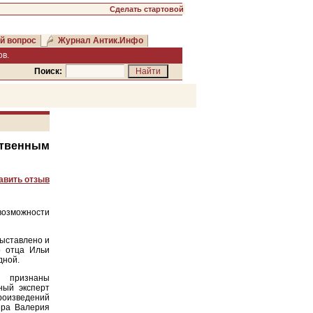
Сделать стартовой
й вопрос
Журнал Антик.Инфо
в.
Поиск:
твенным
авить отзыв
возможности
выставлено и
о отца Ильи
дной.
ы признаны
ный эксперт
произведений
ера Валерия