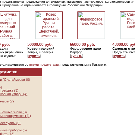
е представлены предложения антикварных магазинов, арт-дилеров, коллекционеров и 
я Продавцов не ограничивается границами Российской Федерации.
0 руб.
50000.00 руб.
66000.00 руб.
43000.00 ру
 для
Ковер иранский
Фарфоровое пано
Самовар с п
ых украшений
Ковры, шпалеры
Фарфор
Предметы быт
е изделия
[
купить
]
[
купить
]
[
купить
]
е ознакомиться со
всеми предметами
, представленными в Каталоге.
предметов
и (Олдтаймеры) (0)
8)
графика (3)
ковная утварь (4)
алеры (7)
нежные знаки (3)
ые инструменты (1)
ксессуары (0)
)
ьные приборы (5)
быта (13)