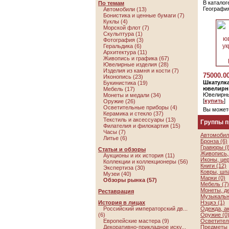
В каталог
По темам
Географи
Автомобили (13)
Бонистика и ценные бумаги (7)
Куклы (4)
Морской флот (7)
Скульптура (1)
Фотография (3)
Геральдика (6)
Архитектура (11)
Живопись и графика (67)
Ювелирные изделия (28)
Изделия из камня и кости (7)
75000.0
Иконопись (23)
Шкатулка
Букинистика (19)
ювелирн
Мебель (17)
Ювелирны
Монеты и медали (34)
[
купить
]
Оружие (26)
Осветительные приборы (4)
Вы может
Керамика и стекло (37)
Текстиль и аксессуары (13)
Группы 
Филателия и филокартия (15)
Часы (7)
Автомобил
Литье (6)
Бронза (6)
Гравюры (
Статьи и обзоры
Живопись, 
Аукционы и их история (11)
Иконы, цер
Коллекции и коллекционеры (56)
Книги (12)
Экспертиза (30)
Ковры, шп
Музеи (40)
Марки (0)
Обзоры рынка (57)
Мебель (7)
Монеты, де
Реставрация
Музыкальн
История в лицах
Нэцкэ (1)
Российский императорский дв...
Одежда, а
(6)
Оружие (0
Европейские мастера (9)
Осветител
Декоративно-прикладное иску...
Предметы 