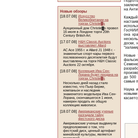
Подгот
заключе
на Анти
Новые обзоры
[18.07.08]
Искусство
Каждый 
Великобритании на
настаи
торгах Christie▓s
использ
Аукционный дом Christie▓s провел
ГосНИИР
16 июля в Лондоне торги 20th
она хра
Century British Art.
несколь
[17.07.08]
H&H Classic Auctions
доски, 
выставляет Allard
"залаки
AC Ace 1955 г. и Allard J1 1948 г. -
знаменитые спорт-кары первого
Новые 
послевоенного десятилетия будут
фальсиф
выставлены на торги H&H Classic
Семенют
Auctions 22 октября.
разраб
[18.07.08]
Коллекция Ива Сен-
произво
Лорана будет продана на
до 500 
торгах Christie▓s
самые п
Несколько дней назад стало
известно, что Пьер Берже,
Наука и
компаньон и наследник
новыми
знаменитого модельера Ива Сен-
Лорана, скончавшегося 1 июня,
касаетс
намерен продать их общую
коллекцию живописи.
[18.07.08]
Американские ученые
разгадали тайну
фестского диска
Американские ученые выдвинули
предположение о том, что
фестский диск, ценный артефакт
минойской культуры, является