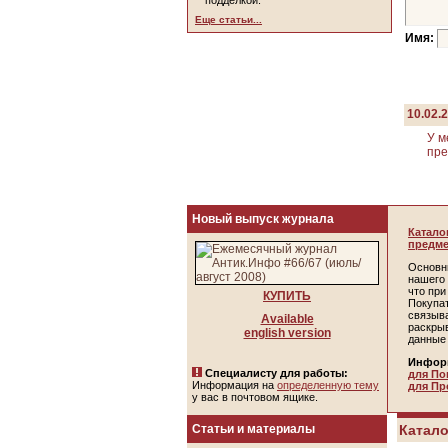
подделкой.
Еще статьи...
Имя:
10.02.
У м
пре
Новый выпуск журнала
Катало
предме
Основн
нашего 
что пр
КУПИТЬ
Покупа
связыв
Available
раскры
english version
данные
Инфор
Специалисту для работы:
для По
Информация на
определенную тему
для Пр
у вас в почтовом ящике.
Статьи и материалы
Катало