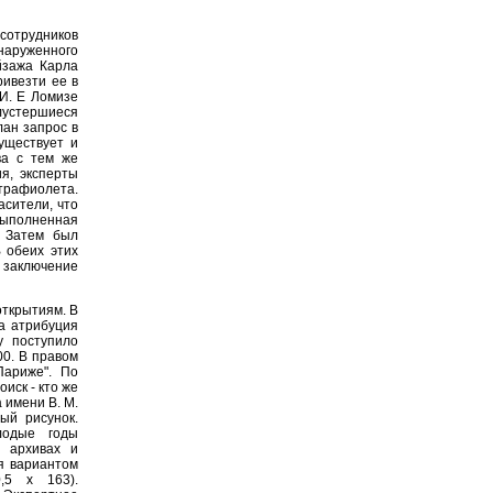
сотрудников
наруженного
йзажа Карла
ривезти ее в
 И. Е Ломизе
лустершиеся
лан запрос в
существует и
ва с тем же
я, эксперты
трафиолета.
асители, что
выполненная
. Затем был
В обеих этих
 заключение
открытиям. В
ла атрибуция
у поступило
00. В правом
Париже". По
иск - кто же
 имени В. М.
ый рисунок.
лодые годы
в архивах и
я вариантом
,5 х 163).