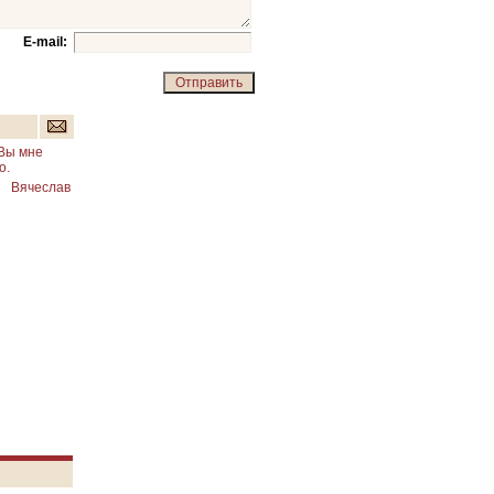
E-mail:
 Вы мне
о.
Вячеслав