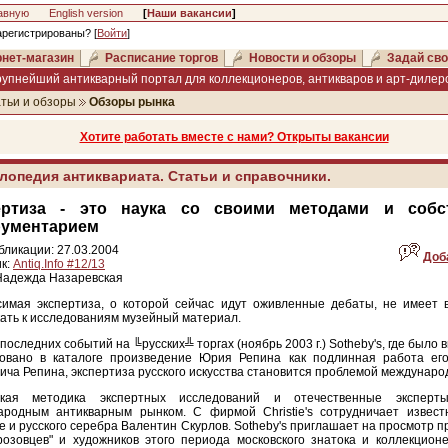
авную
English version
[
Наши вакансии
]
арегистрированы? [
Войти
]
нет-магазин
Расписание торгов
Новости и обзоры
Задай сво
рупнейший антикварный портал для коллекционеров, антикваров и арт-дилеро
тьи и обзоры
Обзоры рынка
Хотите работать вместе с нами? Открыты вакансии
лопедия антиквариата. Статьи и справочники.
ертиза - это наука со своими методами и собс
рументарием
бликации: 27.03.2004
Доб
к:
Antiq.Info #12/13
Надежда Назаревская
симая экспертиза, о которой сейчас идут оживленные дебаты, не имеет 
ать к исследованиям музейный материал.
 последних событий на ╚русских╩ торгах (ноябрь 2003 г.) Sotheby's, где было 
ковано в каталоге произведение Юрия Репина как подлинная работа ег
ча Репина, экспертиза русского искусства становится проблемой междунаро
ская методика экспертных исследований и отечественные эксперт
ародным антикварным рынком. С фирмой Christie's сотрудничает извест
 и русского серебра Валентин Скурлов. Sotheby's приглашает на просмотр 
розовцев" и художников этого периода московского знатока и коллекцион