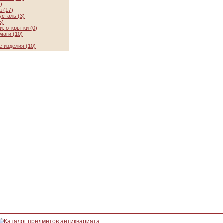
)
 (17)
усталь (3)
5)
, открытки (0)
маги (10)
 изделия (10)