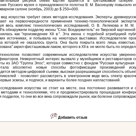
овительный рисунок обеих картин хранится в Третьяковкой галерее.
ние Русского музея о принадлежности полотна В. М. Васнецову повысило е
кварном салоне (ноябрь, 2003) до $ 250═000.
вид искусства требует своих методов исследования. Эксперты древнерусс
вают на первоочередности применения технико-технологической эксперт
уя весь комплекс технологических исследований, О. В. Лелекова и М. М.
а обнаружили подделку иконы "Спас Вседержитель" из Тверской картинной 
нилась как "произведение XII в.". Эта икона с подобной атрибуцией пуб
ких источниках, и побывала на некоторых выставках. Исследователи про
на которой не оказалось грунта. Она была покрыта всего лишь известью,
рована" акрил-фисташковым лаком, которого в XII в. не могло быть по опреде
технологии позволяют современным исследователям искусства уверенно
икаторов. Невероятный интерес вызвало у музейщиков и реставраторов с
ы из ЗАО "Группа Эпос", которая совместно с фондом "Русская культурная
отала абсолютно новые способы фотофиксации произведений иску
дится методом цифровой съемки, высокая разрешающая способность объект
пикселей - позволяет рассмотреть в электронном виде весь спектр красоч
ервые эскизы, и подписи, и варианты более поздних напластований.
сследования искусства не стоит на месте, она постоянно развивается и 
 методами и технологиями, что и продемонстрировала прошедшая конфере
я подделок, то они во все века сопровождали рынок, как болезни сопровождаю
Добавить отзыв