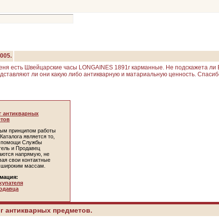
2005.
еня есть Швейцарские часы LONGAINES 1891г карманные. Не подскажета ли
дставляют ли они какую либо антикварную и матариальную ценность. Спасиб
г антикварных
тов
ым принципом работы
Каталога является то,
и помощи Службы
тель и Продавец
аются напрямую, не
вая свои контактные
 широким массам.
мация:
купателя
одавца
г антикварных предметов.