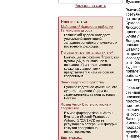
Дудаков
Реклама на сайте
Высоки
Третьяк
на ост
Новые статьи
Брюллов
Майсенский фарфор в собрании
Лиссабо
Гатчинского дворца
провел
Гатчинский дворец обладает
буквы л
уникальной коллекцией
Лондон.
западноевропейского, русского и
поныне
восточного фарфора.
штампо
Пуговки литые, петельки витые┘
отправ
Бытующее выражение ╚прост, как
Исследо
пуговица╩, вызывающее в
и в бо
сознании образ пластикового
художн
кружочка с дырочками,
привлеч
представляется нам не совсем
работа
корректным.
подтвер
Знаки кадетского братства
Русское кадетское движение, его
Сравнит
лучшие традиции √ одна из
стендов
замечательных станиц истории
неизве
России.
полотно
Франц Антон Бустелли: жизнь и
нижнем
творчество
стилист
В мире фарфора Франц Антон
из русс
Бустелли (Bustelli Francesco
Васнец
Antonio, 1723√1763) имеет
Именно
репутацию мастера, чьи фигурки
подраб
кажутся совершенно
неповторимыми.
музейны
"Нищие
Еще статьи...