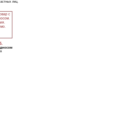
частных лиц.
б.
односом
а