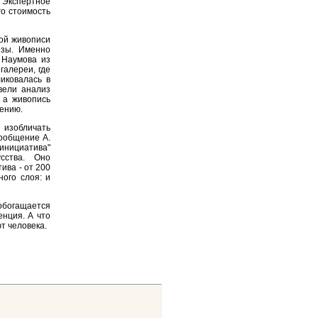
 Экспертное
го стоимость
кой живописи
изы. Именно
 Наумова из
галереи, где
ликовалась в
вели анализ
 а живопись
лению.
 изобличать
ообщение А.
 инициатива"
сства. Оно
ива - от 200
ного слоя: и
обогащается
нция. А что
т человека.