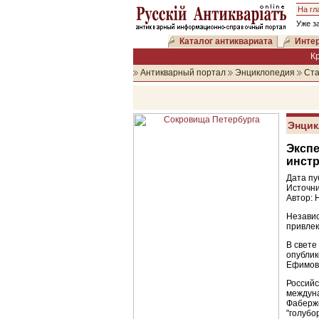
На гл
Уже з
Каталог антиквариата
Интер
К
Антикварный портал
Энциклопедия
Ста
Энцик
Эксп
инст
Дата пу
Источни
Автор: 
Незави
привлек
В свете
опубли
Ефимови
Россий
междун
Фаберже
"голубо