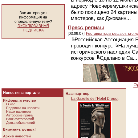
адресу Новочеремушкинска
было похищено 24 картины,
Вас интересует
информация на
мастеров, как Джованн...
определенную тему?
ЭКСКЛЮЗИВНАЯ
Пресс-релизы
ПОДПИСКА
[03.09.07]
Реставраторы решают: кто л
╚Российская Ассоциация Р
проводит конкурс ╚На луч
исторического наследия С
конкурсов ╚Сделано в Са...
Р
Новости на портале
Наш партнер
La Gazette de l'Hotel Drouot
Информ. агентство
О нас
Подписка на новости
Наши партнеры
Авторские права
Банк фотографий
Доска обьявлений
Внимание, розыск!
Архив новостей