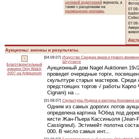
целевой аудиторией
журнала, а
Фото
также с расценками на
07.09
размещение рекламы
.
Isador
Collec
07.09
Амери
живоп
Досту
Аукционы: анонсы и результаты.
[04.09.07]
Искусство Средних веков и Нового времени
Штутгарте
Благотворительный
Аукционный дом Nagel Auktionen 19√
аукцион Only Watch
2007 на Antiquorum
проведет очередные торги, посвяще
скульптуре старых мастеров. Среди
предстоящих торгов √ работы Карло 
Cignani) на ...
[31.08.07]
Скульптуры Родена и картины Коровина на
Одним из самых дорогих лотов аукц
определена картина ╚Обед под дере
кисти Жан-Пьера Кассиньоля (Jean-P
Cassigneul). Эстимейт полотна соста
000. В число самых инт...