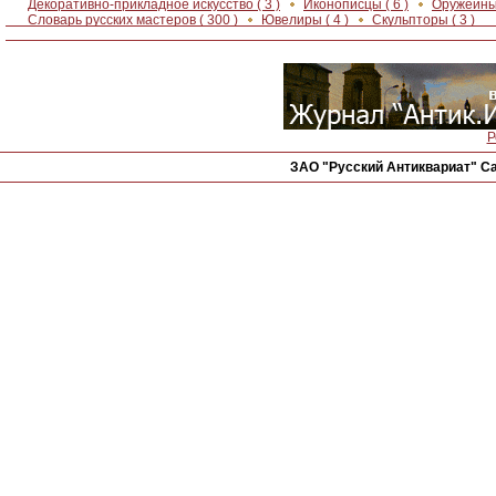
Декоративно-прикладное искусство
( 3 )
Иконописцы
( 6 )
Оружейны
Словарь русских мастеров
( 300 )
Ювелиры
( 4 )
Скульпторы
( 3 )
Р
ЗАО "Русский Антиквариат" Са