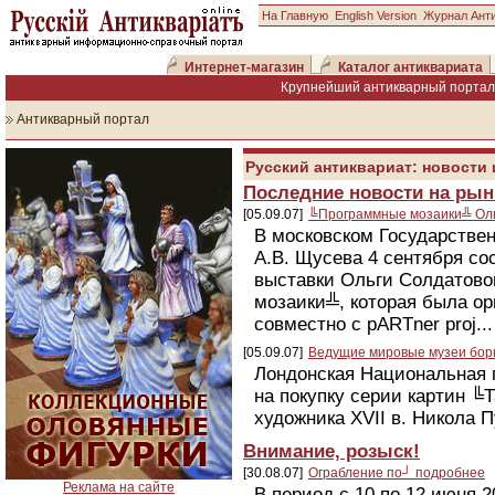
На Главную
English Version
Журнал Ант
Интернет-магазин
Каталог антиквариата
Крупнейший антикварный портал 
Антикварный портал
Русский антиквариат: новости
Последние новости на рын
[05.09.07]
╚Программные мозаики╩ Ол
В московском Государстве
А.В. Щусева 4 сентября со
выставки Ольги Солдатов
мозаики╩, которая была о
совместно с pARTner proj...
[05.09.07]
Ведущие мировые музеи бор
Лондонская Национальная 
на покупку серии картин ╚
художника XVII в. Никола П
Внимание, розыск!
[30.08.07]
Ограбление по┘ подробнее
Реклама на сайте
В период с 10 по 12 июня 2