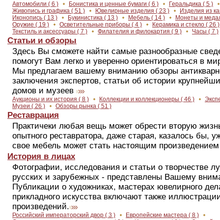
Автомобили
( 6 )
Бонистика и ценные бумаги
( 6 )
Геральдика
( 5 )
Живопись и графика
( 51 )
Ювелирные изделия
( 23 )
Изделия из ка
Иконопись
( 13 )
Букинистика
( 13 )
Мебель
( 14 )
Монеты и меда
Оружие
( 19 )
Осветительные приборы
( 4 )
Керамика и стекло
( 26 )
Текстиль и аксессуары
( 7 )
Филателия и филокартия
( 9 )
Часы
( 7 )
Статьи и обзоры
Здесь Вы сможете найти самые разнообразные свед
помогут Вам легко и уверенно ориентироваться в ми
Мы предлагаем вашему вниманию обзоры антикварно
заключения экспертов, статьи об истории крупнейш
домов и музеев
Аукционы и их история
( 8 )
Коллекции и коллекционеры
( 46 )
Эксп
Музеи
( 26 )
Обзоры рынка
( 51 )
Реставрация
Практичеки любая вещь может обрести вторую жизнь
опытного реставратора, даже старая, казалось бы, 
свое мебель может стать настоящим произведением 
История в лицах
Фотографии, исследования и статьи о творчестве л
русских и зарубежных - представлены Вашему вним
Публикации о художниках, мастерах ювелирного дел
прикладного искусства включают также иллюстраци
произведений.
Российский императорский двор
( 3 )
Европейские мастера
( 8 )