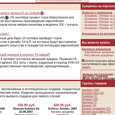
Аукционы на портале
Новости с аукционов
низм и модерн╩ на Sotheby▓s
Аукционы. Обзоры за 
eby▓s 29 сентября провел торги Impressionist and
Аукционы. Обзоры за 
были выставлены произведения европейских
Аукционы. Обзоры за 
торов эпохи импрессионизма и модерна XIX √ начала
Аукционы. Обзоры за 
Аукционы. Обзоры за 
только┘
Аукционы и их истори
ный дом Tajan 10 октября проведет торги
ство и дизайн XX в.╩, на которых будут выставлены
Вы можете купить
дного искусства и предметов интерьера европейских
Каталоги аукционов
Зарубежные аукционы
ский аукцион в галерее ╚Совком╩
Российские аукционы
4 октября состоялся вечерний аукцион ╚Букинист╩,
Хотите получать катал
тавлено 253 лота √ книги, изданные в период XVII√XX
поступлении в наш офи
художественные произведения, принадлежащие...
заявку.
Открыть список
нов
Новые поступления
Каталог товаров
поступлений
и закрыт
Вы можете оформит
адресов
телефону
Группы товаров
ОФИС в МОСКВЕ
1.
Антик.Инфо. Выпу
 эксклюзивные и коллекционные подарки, подарочные
Альбом (160)
Цена:
150.00 руб.
[
ку
пер. Сивцев Вражек, 
тические книги. Издания, выпущенные ограниченным
Букинистика (22)
2.
Кабинет. Предмет
офис 9.
жете выбрать подарок для любого случая!
Гравюра (2)
истории. Аукцион ╧3.
Журнал (42)
м.Смоленская,
Картина (0)
Цена:
1200.00 руб.
[
к
м.Кропоткинская
100.00 руб.
600.00 руб.
Каталог (6)
3.
Nagel, Auktion, ╧3
Каталог аукциона (74)
╧33M
Historia Auktion 83.
Schloss Ahlden. 2007
Цена:
300.00 руб.
[
ку
Каталог выставки (23)
на
22.09.2007.
Каталог аукциона
Книга (248)
Каталог аукциона
[
купить
]