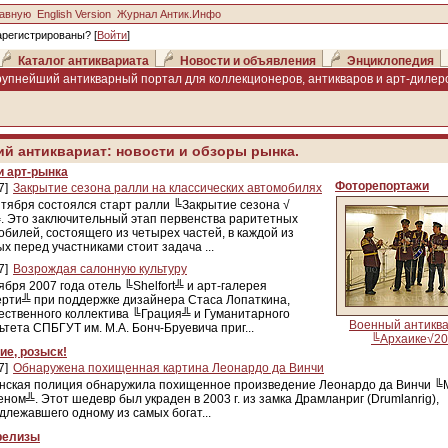
лавную
English Version
Журнал Антик.Инфо
арегистрированы? [
Войти
]
Каталог антиквариата
Новости и объявления
Энциклопедия
рупнейший антикварный портал для коллекционеров, антикваров и арт-дилеро
ий антиквариат: новости и обзоры рынка.
и арт-рынка
Фоторепортажи
7]
Закрытие сезона ралли на классических автомобилях
нтября состоялся старт ралли ╚Закрытие сезона √
. Это заключительный этап первенства раритетных
обилей, состоящего из четырех частей, в каждой из
х перед участниками стоит задача ...
7]
Возрождая салонную культуру
ября 2007 года отель ╚Shelfort╩ и арт-галерея
рти╩ при поддержке дизайнера Стаса Лопаткина,
ественного коллектива ╚Грация╩ и Гуманитарного
Военный антиква
ьтета СПБГУТ им. М.А. Бонч-Бруевича приг...
╚Архаике√2
ие, розыск!
7]
Обнаружена похищенная картина Леонардо да Винчи
нская полиция обнаружила похищенное произведение Леонардо да Винчи ╚
еном╩. Этот шедевр был украден в 2003 г. из замка Драмланриг (Drumlanrig),
длежавшего одному из самых богат...
релизы