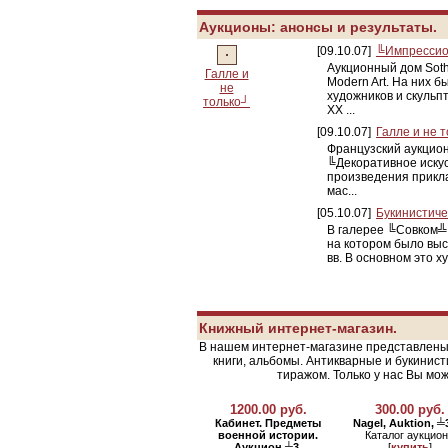
Аукционы: анонсы и результаты.
[09.10.07]
╚Импрессио
Аукционный дом Soth
Галле и
Modern Art. На них 
не
художников и скульп
только┘
XX ...
[09.10.07]
Галле и не 
Французский аукцион
╚Декоративное искус
произведения прикла
мас...
[05.10.07]
Букинистиче
В галерее ╚Совком╩ 
на котором было выс
вв. В основном это 
Книжный интернет-магазин.
В нашем интернет-магазине представлены
книги, альбомы. Антикварные и букинис
тиражом. Только у нас Вы мо
1200.00 руб.
300.00 руб.
Кабинет. Предметы
Nagel, Auktion, 
военной истории.
Каталог аукцио
Аукцион ╧3.
[
купить
]