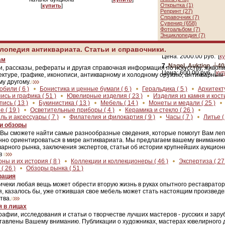
4.
Historia Auktion 83.
ОФИС в САНКТ-ПЕ
Открытка (1)
[
купить
]
22.09.2007.
Репринт (27)
Цена:
100.00 руб.
[
ку
В.О., 2-я линия, д.15
Справочник (7)
Сувенир (658)
м.Василеостровская
5.
Schloss Ahlden. 20
Фотоальбом (7)
Цена:
600.00 руб.
[
ку
Энциклопедия (7)
[Схема проезда]
6.
Нумизматический 
лопедия антиквариата. Статьи и справочники.
╧46. 13 октября 2007
Цена:
2000.00 руб.
[
к
ам
7.
Nagel, Auktion, ╧405S
и, рассказы, рефераты и другая справочная информация по искусству, живопи
Цена:
600.00 руб.
[
ку
ектуре, графике, иконописи, антикварному и холодному оружию, антикварным 
му другому.
мобили
( 6 )
Бонистика и ценные бумаги
( 6 )
Геральдика
( 5 )
Архитек
ись и графика
( 51 )
Ювелирные изделия
( 23 )
Изделия из камня и кос
пись
( 13 )
Букинистика
( 13 )
Мебель
( 14 )
Монеты и медали
( 25 )
ие
( 19 )
Осветительные приборы
( 4 )
Керамика и стекло
( 26 )
иль и аксессуары
( 7 )
Филателия и филокартия
( 9 )
Часы
( 7 )
Литье
(
 и обзоры
 Вы сможете найти самые разнообразные сведения, которые помогут Вам лег
нно ориентироваться в мире антиквариата. Мы предлагаем вашему внимани
варного рынка, заключения экспертов, статьи об истории крупнейших аукцион
в
оны и их история
( 8 )
Коллекции и коллекционеры
( 46 )
Экспертиза
( 27
и
( 26 )
Обзоры рынка
( 51 )
рация
ичеки любая вещь может обрести вторую жизнь в руках опытного реставратор
я, казалось бы, уже отжившая свое мебель может стать настоящим произвед
тва.
я в лицах
рафии, исследования и статьи о творчестве лучших мастеров - русских и зару
тавлены Вашему вниманию. Публикации о художниках, мастерах ювелирного 