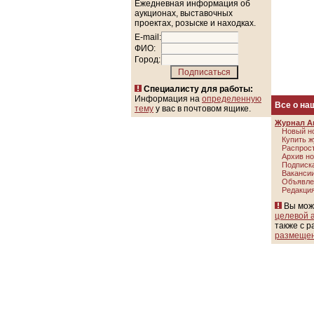
Ежедневная информация об
аукционах, выставочных
проектах, розыске и находках.
E-mail:
ФИО:
Город:
Специалисту для работы:
Информация на
определенную
Все о на
тему
у вас в почтовом ящике.
Журнал А
Новый н
Купить 
Распрос
Архив н
Подписк
Ваканси
Объявле
Редакци
Вы може
целевой 
также с р
размещен