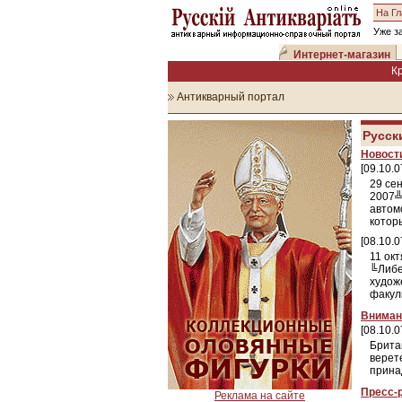
На Г
Уже з
Интернет-магазин
К
Антикварный портал
Русск
Новост
[09.10.0
29 се
2007╩
автом
которы
[08.10.0
11 окт
╚Либе
худож
факул
Вниман
[08.10.0
Брита
верет
прина
Пресс-
Реклама на сайте