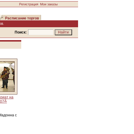
Регистрация
Мои заказы
Расписание торгов
в.
Поиск:
риат на
007╩
Мадонна с