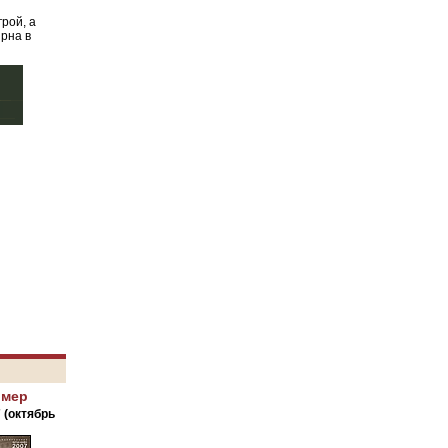
рой, а
рна в
омер
 (октябрь