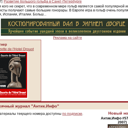
7]
Развитие большого гольфа в Санкт-Петербурге
я кого не секрет, что в современном мире гольф является самой популярной иг
исты получают самые большие гонорары. В Европе игра в гольф очень популя
, Испании, Италии. Больш...
Реклама на сайте
тнер
ette de l'Hotel Drouot
сячный журнал "Антик.Инфо"
Новый н
атериалы текущего номера доступны
по подписке
.
Антик.Инфо #57
2007)