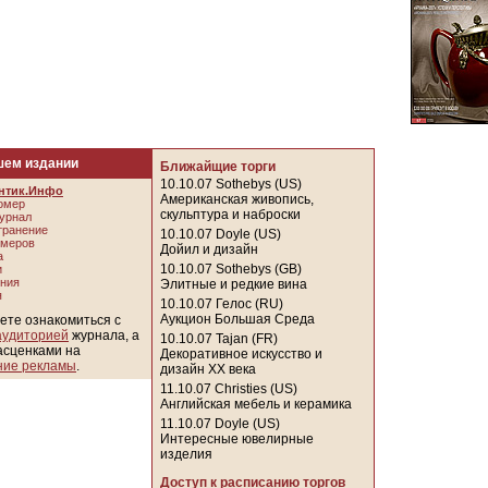
шем издании
Ближайщие торги
10.10.07
Sothebys (US)
нтик.Инфо
Американская живопись,
омер
скульптура и наброски
журнал
транение
10.10.07
Doyle (US)
омеров
Дойил и дизайн
а
10.10.07
Sothebys (GB)
и
ния
Элитные и редкие вина
я
10.10.07
Гелос (RU)
Аукцион Большая Среда
те ознакомиться с
аудиторией
журнала, а
10.10.07
Tajan (FR)
асценками на
Декоративное искусство и
ие рекламы
.
дизайн XX века
11.10.07
Christies (US)
Английская мебель и керамика
11.10.07
Doyle (US)
Интересные ювелирные
изделия
Доступ к расписанию торгов