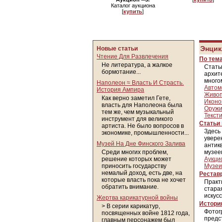
Каталог аукциона
[
купить
]
Энцик
Новые статьи
Чтение Для Развлечения
По тем
Не литература, а жалкое
Стать
бормотание...
архит
много
Наполеон ≈ Власть И Страсть.
Авто
История Ампира
Живоп
Как верно заметил Гете,
Иконо
власть для Наполеона была
Оруж
тем же, чем музыкальный
Текст
инструмент для великого
Статьи
артиста. Не было вопросов в
Здесь
экономике, промышленности...
увере
Музей На Дне Финского Залива
антик
Среди многих проблем,
музее
решение которых может
Аукци
приносить государству
Музе
немалый доход, есть две, на
Рестав
которые власть пока не хочет
Практ
обратить внимание.
стара
искусс
Жертва карикатурной войны
Истори
> В серии карикатур,
Фотог
посвященных войне 1812 года,
предс
главным персонажем был