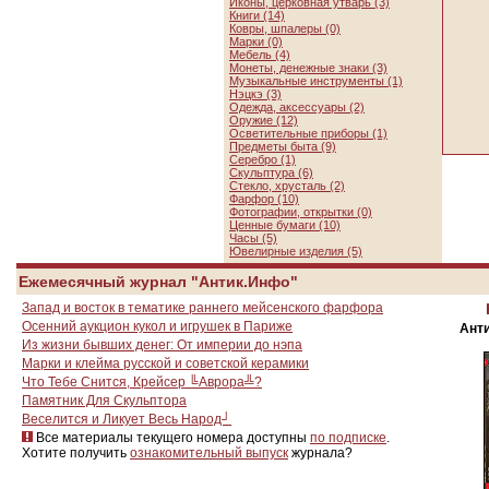
Иконы, церковная утварь (3)
Книги (14)
Ковры, шпалеры (0)
Марки (0)
Мебель (4)
Монеты, денежные знаки (3)
Музыкальные инструменты (1)
Нэцкэ (3)
Одежда, аксессуары (2)
Оружие (12)
Осветительные приборы (1)
Предметы быта (9)
Серебро (1)
Скульптура (6)
Стекло, хрусталь (2)
Фарфор (10)
Фотографии, открытки (0)
Ценные бумаги (10)
Часы (5)
Ювелирные изделия (5)
Ежемесячный журнал "Антик.Инфо"
Запад и восток в тематике раннего мейсенского фарфора
Осенний аукцион кукол и игрушек в Париже
Анти
Из жизни бывших денег: От империи до нэпа
Марки и клейма русской и советской керамики
Что Тебе Снится, Крейсер ╚Аврора╩?
Памятник Для Скульптора
Веселится и Ликует Весь Народ┘
Все материалы текущего номера доступны
по подписке
.
Хотите получить
ознакомительный выпуск
журнала?