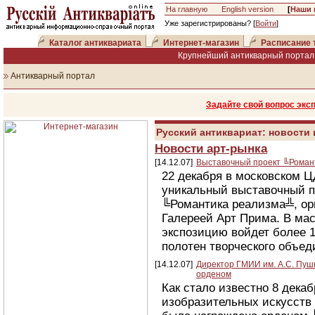
На главную
English version
[
Наши 
Уже зарегистрированы? [
Войти
]
Каталог антиквариата
Интернет-магазин
Расписание 
Крупнейший антикварный портал 
Антикварный портал
Задайте свой вопрос экс
Русский антиквариат: новости
Новости арт-рынка
[14.12.07]
Выставочный проект ╚Роман
22 декабря в московском Ц
уникальный выставочный п
╚Романтика реализма╩, ор
Галереей Арт Прима. В м
экспозицию войдет более 
полотен творческого объеди
[14.12.07]
Директор ГМИИ им. А.С. Пуш
орденом
Как стало известно 8 декаб
изобразительных искусств