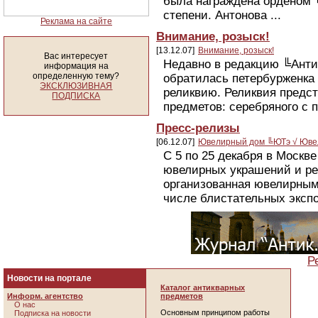
была награждена орденом 
степени. Антонова ...
Реклама на сайте
Внимание, розыск!
[13.12.07]
Внимание, розыск!
Вас интересует
Недавно в редакцию ╚Анти
информация на
определенную тему?
обратилась петербурженка
ЭКСКЛЮЗИВНАЯ
реликвию. Реликвия предст
ПОДПИСКА
предметов: серебряного с п
Пресс-релизы
[06.12.07]
Ювелирный дом ╚ЮТэ √ Ювел
С 5 по 25 декабря в Москв
ювелирных украшений и ре
организованная ювелирны
числе блистательных экспо
Р
Новости на портале
Каталог антикварных
Информ. агентство
предметов
О нас
Основным принципом работы
Подписка на новости