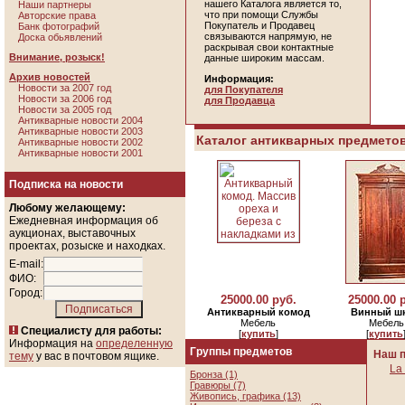
нашего Каталога является то,
Наши партнеры
что при помощи Службы
Авторские права
Покупатель и Продавец
Банк фотографий
связываются напрямую, не
Доска обьявлений
раскрывая свои контактные
Внимание, розыск!
данные широким массам.
Архив новостей
Информация:
Новости за 2007 год
для Покупателя
Новости за 2006 год
для Продавца
Новости за 2005 год
Антикварные новости 2004
Антикварные новости 2003
Каталог антикварных предметов
Антикварные новости 2002
Антикварные новости 2001
Подписка на новости
Любому желающему:
Ежедневная информация об
аукционах, выставочных
проектах, розыске и находках.
E-mail:
ФИО:
Город:
25000.00 руб.
25000.00 
Антикварный комод
Винный ш
Мебель
Мебель
Специалисту для работы:
[
купить
]
[
купить
Информация на
определенную
Группы предметов
Наш п
тему
у вас в почтовом ящике.
La 
Бронза (1)
Гравюры (7)
Живопись, графика (13)