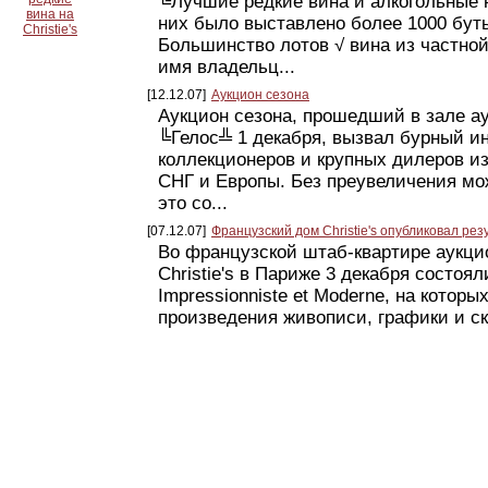
╚Лучшие редкие вина и алкогольные 
вина на
них было выставлено более 1000 бут
Christie's
Большинство лотов √ вина из частной
имя владельц...
[12.12.07]
Аукцион сезона
Аукцион сезона, прошедший в зале а
╚Гелос╩ 1 декабря, вызвал бурный ин
коллекционеров и крупных дилеров из
СНГ и Европы. Без преувеличения мож
это со...
[07.12.07]
Французский дом Christie's опубликовал рез
Во французской штаб-квартире аукци
Christie's в Париже 3 декабря состоял
Impressionniste et Moderne, на котор
произведения живописи, графики и ск