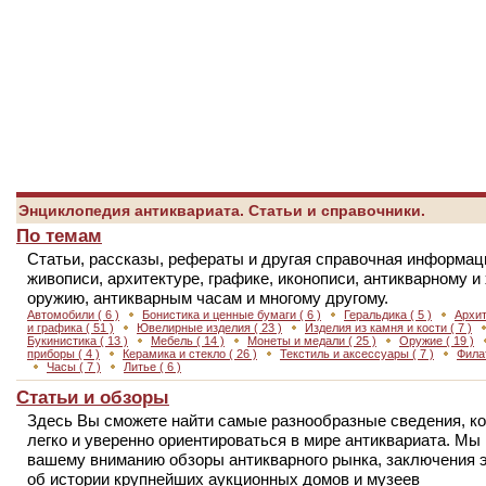
Энциклопедия антиквариата. Статьи и справочники.
По темам
Статьи, рассказы, рефераты и другая справочная информаци
живописи, архитектуре, графике, иконописи, антикварному 
оружию, антикварным часам и многому другому.
Автомобили
( 6 )
Бонистика и ценные бумаги
( 6 )
Геральдика
( 5 )
Архи
и графика
( 51 )
Ювелирные изделия
( 23 )
Изделия из камня и кости
( 7 )
Букинистика
( 13 )
Мебель
( 14 )
Монеты и медали
( 25 )
Оружие
( 19 )
приборы
( 4 )
Керамика и стекло
( 26 )
Текстиль и аксессуары
( 7 )
Фила
Часы
( 7 )
Литье
( 6 )
Статьи и обзоры
Здесь Вы сможете найти самые разнообразные сведения, к
легко и уверенно ориентироваться в мире антиквариата. Мы
вашему вниманию обзоры антикварного рынка, заключения э
об истории крупнейших аукционных домов и музеев