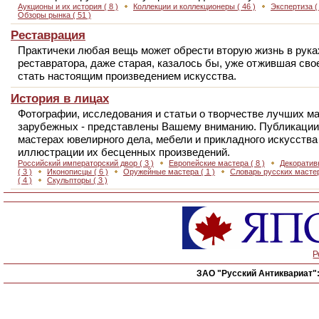
Аукционы и их история
( 8 )
Коллекции и коллекционеры
( 46 )
Экспертиза
(
Обзоры рынка
( 51 )
Реставрация
Практичеки любая вещь может обрести вторую жизнь в рука
реставратора, даже старая, казалось бы, уже отжившая сво
стать настоящим произведением искусства.
История в лицах
Фотографии, исследования и статьи о творчестве лучших ма
зарубежных - представлены Вашему вниманию. Публикации 
мастерах ювелирного дела, мебели и прикладного искусств
иллюстрации их бесценных произведений.
Российский императорский двор
( 3 )
Европейские мастера
( 8 )
Декоратив
( 3 )
Иконописцы
( 6 )
Оружейные мастера
( 1 )
Словарь русских маст
( 4 )
Скульпторы
( 3 )
Р
ЗАО "Русский Антиквариат"